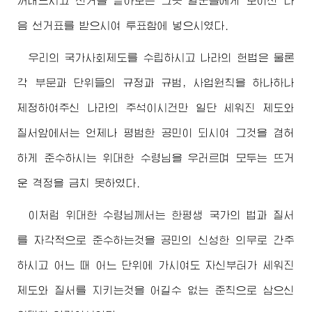
꺼내드시고 선거를 맡아보는 그곳 일군들에게 보이신 다
음 선거표를 받으시여 투표함에 넣으시였다.
우리의 국가사회제도를 수립하시고 나라의 헌법은 물론
각 부문과 단위들의 규정과 규범, 사업원칙을 하나하나
제정하여주신 나라의 주석이시건만 일단 세워진 제도와
질서앞에서는 언제나 평범한 공민이 되시여 그것을 겸허
하게 준수하시는
위대한
수령님
을 우러르며 모두는 뜨거
운 격정을 금치 못하였다.
이처럼
위대한
수령님
께서는 한평생 국가의 법과 질서
를 자각적으로 준수하는것을 공민의 신성한 의무로 간주
하시고 어느 때 어느 단위에 가시여도 자신부터가 세워진
제도와 질서를 지키는것을 어길수 없는 준칙으로 삼으신