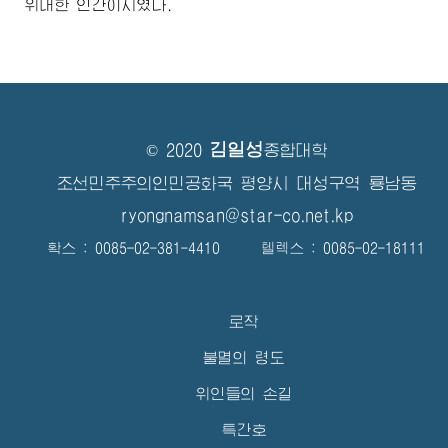
위대한 인간이시였다.
김일성
© 2020
종합대학
조선민주주의인민공화국 평양시 대성구역 룡남동
ryongnamsan@star-co.net.kp
확스 : 0085-02-381-4410 텔렉스 : 0085-02-18111
로작
불멸의 령도
위인들의 손길
특간호