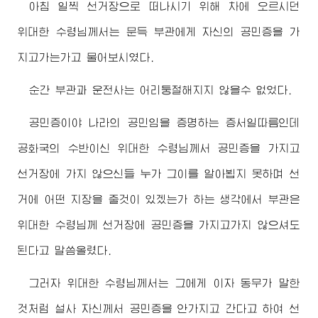
아침 일찍 선거장으로 떠나시기 위해 차에 오르시던
위대한
수령님
께서는 문득 부관에게 자신의 공민증을 가
지고가는가고 물어보시였다.
순간 부관과 운전사는 어리둥절해지지 않을수 없었다.
공민증이야 나라의 공민임을 증명하는 증서일따름인데
공화국의 수반이신
위대한
수령님
께서 공민증을 가지고
선거장에 가지 않으신들 누가 그이를 알아뵙지 못하며 선
거에 어떤 지장을 줄것이 있겠는가 하는 생각에서 부관은
위대한
수령님
께 선거장에 공민증을 가지고가지 않으셔도
된다고 말씀올렸다.
그러자
위대한
수령님
께서는 그에게 이자 동무가 말한
것처럼 설사 자신께서 공민증을 안가지고 간다고 하여 선