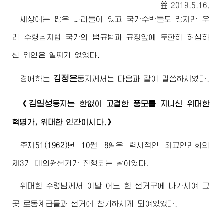
2019.5.16.
세상에는 많은 나라들이 있고 국가수반들도 많지만 우
리
수령님
처럼 국가의 법규범과 규정앞에 무한히 허심하
신 위인은 일찌기 없었다.
김정은
경애하는
동지
께서는 다음과 같이 말씀하시였다.
김일성
《
동지
는 한없이 고결한 풍모를 지니신 위대한
혁명가, 위대한 인간이시다.》
주체51(1962)년 10월 8일은 력사적인 최고인민회의
제3기 대의원선거가 진행되는 날이였다.
위대한
수령님
께서 이날 어느 한 선거구에 나가시여 그
곳 로동계급들과 선거에 참가하시게 되여있었다.