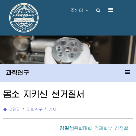
조선어
과학연구
몸소 지키신 선거질서
첫페지
/
과학연구
/
기사
김일성
종합대학
경제학부 김정철