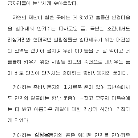
금자리들이 눈부시게 솟아올랐다.
자연의 재난이 휩쓴 곳에는 더 멋있고 훌륭한 선경마을
을 일떠세워 안겨주는 따사로운 품, 극난한 조건에서도
리상거리와 현대적인 살림집들을 일떠세우기 위한 대건설
의 전역을 련이어 펼치며 우리 아이들을 더 잘 먹이고 더
훌륭히 키우기 위한 사업을
최고
의 숙원으로 내세우는 품
이 바로 인민이 안겨사는
경애하는
총비서동지
의 품이다.
경애하는
총비서동지
의 따사로운 품이 있어 고난속에서
도 인민의 얼굴에는 항상 웃음이 넘쳤고 모두의 마음속에
는 더 밝고 아름다운 래일에 대한 리상과 희망이 간직되
게 되였다.
김정은
경애하는
동지
의 품은
위대한
인민을 안아키우