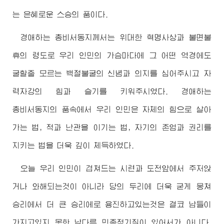
는 은혜로운 스승의 품이다.
경애하는
총비서동지께서
는
위대한
혁명사상과 불면불
휴의 령도로 우리 인민의 가슴마다에 그 어떤 역경에도
굴할줄 모르는 백절불굴의 신념과 의지를 심어주시고 자
력자강의 힘과 슬기를 키워주시였다.
경애하는
총비서동지
의 품속에서 우리 인민은 자체의 힘으로 살아
가는 법, 적과 난관을 이기는 법, 자기의 존엄과 권리를
지키는 법을 더욱 깊이 체득하였다.
오늘 우리 인민이 겹쳐드는 시련과 도전앞에서 주저앉
거나 와해되는것이 아니라 당의 두리에 더욱 굳게 뭉쳐
승리에서 더 큰 승리에로 용진하고있는것은 결코 남들이
가지고있지 못한 남다른 민족적기질이 있어서가 아니다.