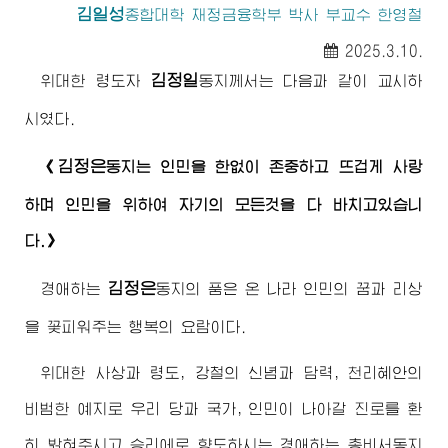
김일성
종합대학
재정금융학부 박사 부교수 한영철
2025.3.10.
김정일
위대한
령도자
동지께서
는 다음과 같이 교시하
시였다.
김정은
《
동지
는 인민을 한없이 존중하고 뜨겁게 사랑
하며 인민을 위하여 자기의 모든것을 다 바치고있습니
다.》
김정은
경애하는
동지
의 품은 온 나라 인민의 꿈과 리상
을 꽃피워주는 행복의 요람이다.
위대한
사상과 령도, 강철의 신념과 담력, 천리혜안의
비범한 예지로 우리 당과 국가, 인민이 나아갈 진로를 환
히 밝혀주시고 승리에로 향도하시는
경애하는
총비서동지