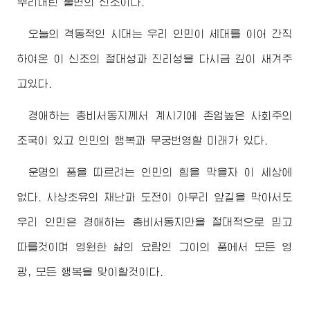
뿌리내린 불변의 신조이다.
오늘의 격동적인 시대는 우리 인민이 세대를 이어 간직
하여온 이 신조의 절대성과 진리성을 다시금 깊이 새겨주
고있다.
경애하는
총비서동지께서
계시기에 존엄높은 사회주의
조국이 있고 인민의 행복과 무궁번영할 미래가 있다.
운명의 품을 따르려는 인민의 힘을 막을자 이 세상에
없다. 사상초유의 재난과 도전이 아무리 앞길을 막아서도
우리 인민은
경애하는
총비서동지
만을 절대적으로 믿고
따를것이며 영원한 삶의 요람인 그이의 품에서 모든 영
광, 모든 행복을 맞이할것이다.