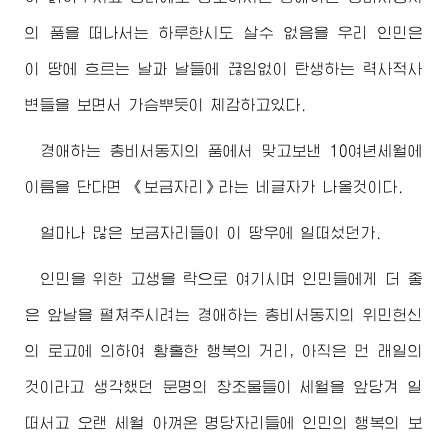
의 품을 떠나서는 하루한시도 살수 없음을 우리 인민은
이 땅에 흐르는 날과 날들에 끊임없이 탄생하는 력사적사
변들을 보면서 가슴뿌듯이 체감하고있다.
경애하는
총비서동지
의 품에서 맞고보낸 10여년세월에
이름을 단다면 《보금자리》라는 네글자가 나올것이다.
얼마나 많은 보금자리들이 이 땅우에 일떠섰던가.
인민을 위한 고생을 락으로 여기시며 인민들에게 더 좋
은 앞날을 펼쳐주시려는
경애하는
총비서동지
의 위민헌신
의 로고에 의하여 황홀한 행복의 거리, 아직은 먼 래일의
것이라고 생각했던 문명의 창조물들이 세월을 앞당겨 일
떠서고 오랜 세월 아껴온 명당자리들에 인민의 행복의 보