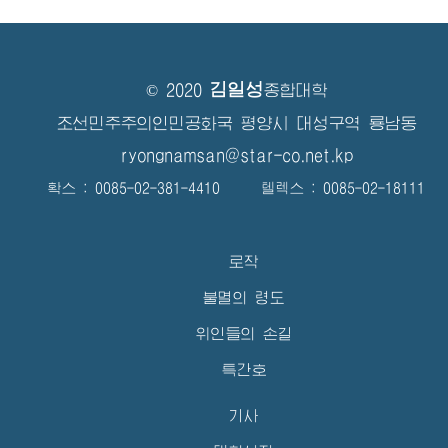
김일성
© 2020
종합대학
조선민주주의인민공화국 평양시 대성구역 룡남동
ryongnamsan@star-co.net.kp
확스 : 0085-02-381-4410 텔렉스 : 0085-02-18111
로작
불멸의 령도
위인들의 손길
특간호
기사