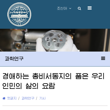
조선어
과학연구
경애하는
총비서동지
의 품은 우리
인민의 삶의 요람
첫페지
/
과학연구
/
기사