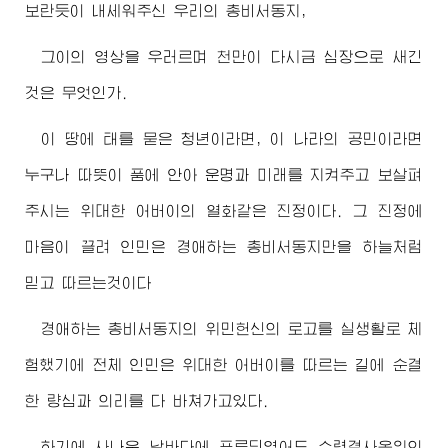
보란듯이 내세워주신 우리의
총비서동지
,
그이의 영상을 우러르며 천만이 다시금 심장으로 새긴
것은 무엇인가.
이 땅에 태를 묻은 청년이라면, 이 나라의 공민이라면
누구나 따뜻이 품에 안아 운명과 미래를 지켜주고 보살펴
주시는
위대한
어버이
의 열화같은 진정이다. 그 진정에
마음이 끌려 인민은
경애하는
총비서동지
만을 하늘처럼
믿고 따르는것이다
경애하는
총비서동지
의 위민헌신의 로고를 실생활로 체
험했기에 전체 인민은
위대한
어버이
를 따르는 길에 순결
한 량심과 의리를 다 바쳐가고있다.
하기에 사나운 날바다에 표류되였어도
수령
결사옹위의