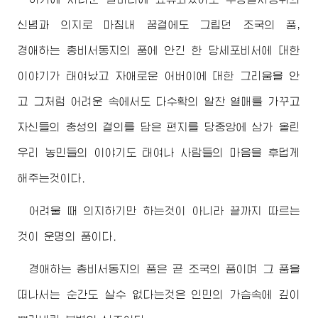
신념과 의지로 마침내 꿈결에도 그립던 조국의 품,
경애하는
총비서동지
의 품에 안긴 한 당세포비서에 대한
이야기가 태여났고 자애로운
어버이
에 대한 그리움을 안
고 그처럼 어려운 속에서도 다수확의 알찬 열매를 가꾸고
자신들의 충성의 결의를 담은 편지를 당중앙에 삼가 올린
우리 농민들의 이야기도 태여나 사람들의 마음을 후덥게
해주는것이다.
어려울 때 의지하기만 하는것이 아니라 끝까지 따르는
것이 운명의 품이다.
경애하는
총비서동지
의 품은 곧 조국의 품이며 그 품을
떠나서는 순간도 살수 없다는것은 인민의 가슴속에 깊이