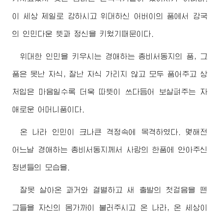
이 세상 제일로 강하시고 위대하신
어버이
의 품에서 강국
의 인민다운 뜻과 정신을 키웠기때문이다.
위대한
인민을 키우시는
경애하는
총비서동지
의 품, 그
품은 못난 자식, 잘난 자식 가리지 않고 모두 품어주고 상
처입은 마음일수록 더욱 따뜻이 쓰다듬어 보살펴주는 자
애로운 어머니품이다.
온 나라 인민이 크나큰 격정속에 목격하였다. 몇해전
어느날
경애하는
총비서동지께서
사랑의 한품에 안아주신
청년들의 모습을.
잘못 살아온 과거와 결별하고 새 출발의 첫걸음을 뗀
그들을 자신의 몸가까이 불러주시고 온 나라, 온 세상이