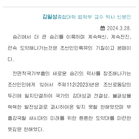
김일성
종합대학
법학부 교수 박사 신분진
2024.3.28.
승리에서 더 큰 승리를 이룩하며 계속혁신, 계속전진,
련속 도약해나가는것은 조선인민특유의 기질이고 본때이
다.
전면적국가부흥의 새로운 승리의 력사를 창조해나가는
조선인민에게 있어서 주체112(2023)년은 조선로동당의
두리에 일치단결하여 국가의 강대성과 견결성, 불패성을
혁혁한 발전성과로 과시하여온 잊지 못할 한해였으며 부
흥강국할 새시대의 미래를 위한 튼튼한 도약대를 마련한
뜻깊은 한해였다.