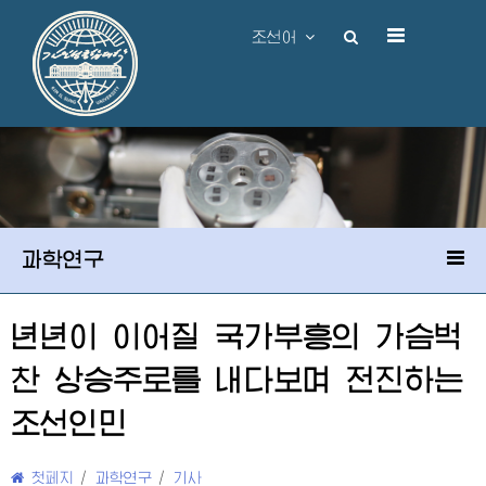
조선어
과학연구
년년이 이어질 국가부흥의 가슴벅
찬 상승주로를 내다보며 전진하는
조선인민
첫페지
/
과학연구
/
기사