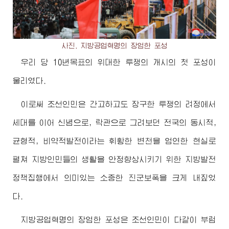
사진. 지방공업혁명의 장엄한 포성
우리 당 10년목표의
위대한
투쟁의 개시의 첫 포성이
울리였다.
이로써 조선인민은 간고하고도 장구한 투쟁의 려정에서
세대를 이어 신념으로, 락관으로 그려보던 전국의 동시적,
균형적, 비약적발전이라는 휘황한 변천을 엄연한 현실로
펼쳐 지방인민들의 생활을 안정향상시키기 위한 지방발전
정책집행에서 의미있는 소중한 진군보폭을 크게 내짚었
다.
지방공업혁명의 장엄한 포성은 조선인민이 다같이 부럼