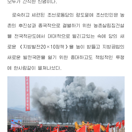
모두가 간직한 신념이다.
로숙하고 세련된 조선로동당의 령도밑에 조선인민은 농
촌의 후진성과 종국적으로 결별하기 위한 농촌살림집건설
을 전국적판도에서 대대적으로 벌리고있는 속에 당의 새
로운 《지방발전20×10정책》을 높이 받들고 지방공업의
새로운 발전국면을 열기 위한 중대하고도 책임적인 투쟁
에 한사람같이 떨쳐나섰다.