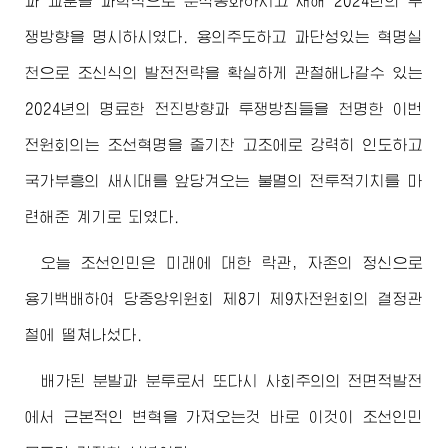
과 교훈을 과학적으로 분석총화하시고 새해 2024년의 투
쟁방향을 명시하시였다. 용의주도하고 과단성있는 혁명실
천으로 조신식의 발전전략을 확실하게 관철해나갈수 있는
2024년의 명료한 전진방향과 투쟁방침들을 천명한 이번
전원회의는 조선혁명을 줄기찬 고조에로 강력히 인도하고
국가부흥의 새시대를 앞당겨오는 불멸의 전투적기치를 마
련해준 계기로 되였다.
오늘 조선인민은 미래에 대한 락관, 자존의 정신으로
용기백배하여 당중앙위원회 제8기 제9차전원회의 결정관
철에 떨쳐나섰다.
배가된 분발과 분투로서 또다시 사회주의의 전면적발전
에서 근본적인 변혁을 가져오는것 바로 이것이 조선인민