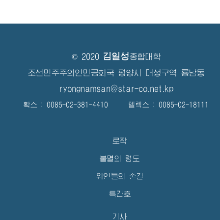
김일성
© 2020
종합대학
조선민주주의인민공화국 평양시 대성구역 룡남동
ryongnamsan@star-co.net.kp
확스 : 0085-02-381-4410 텔렉스 : 0085-02-18111
로작
불멸의 령도
위인들의 손길
특간호
기사