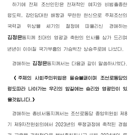
하기에 전체 조선인민은 천재적인 예지와 비범출중한
령도력, 강인담대한 배짱과 무한한 헌신으로 주체조선의
국력과 위상을 세기의 절정에 떠올리신
경애하는
김정은
동지
께 최대의 영광과 축원의 인사를 삼가 드리며
년년이 이어질 국가부흥의 가슴벅찬 상승주로에 나섰다.
김정은
경애하는
동지께서
는 다음과 같이 말씀하시였다.
《주체의 사회주의위업은 필승불패이며 조선로동당의
령도따라 나아가는 우리의 앞길에는 승리와 영광만이 있
을것입니다.》
경애하는
총비서동지께서
는 조선로동당 중앙위원회 제8
기 제9차전원회의에서 2023년의 투쟁과정에 축적된 경험