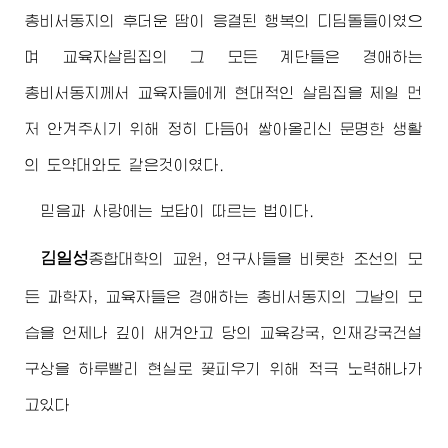
총비서동지
의 후더운 땀이 응결된 행복의 디딤돌들이였으
며 교육자살림집의 그 모든 계단들은
경애하는
총비서동지께서
교육자들에게 현대적인 살림집을 제일 먼
저 안겨주시기 위해 정히 다듬어 쌓아올리신 문명한 생활
의 도약대와도 같은것이였다.
믿음과 사랑에는 보답이 따르는 법이다.
김일성
종합대학
의 교원, 연구사들을 비롯한 조선의 모
든 과학자, 교육자들은
경애하는
총비서동지
의 그날의 모
습을 언제나 깊이 새겨안고 당의 교육강국, 인재강국건설
구상을 하루빨리 현실로 꽃피우기 위해 적극 노력해나가
고있다