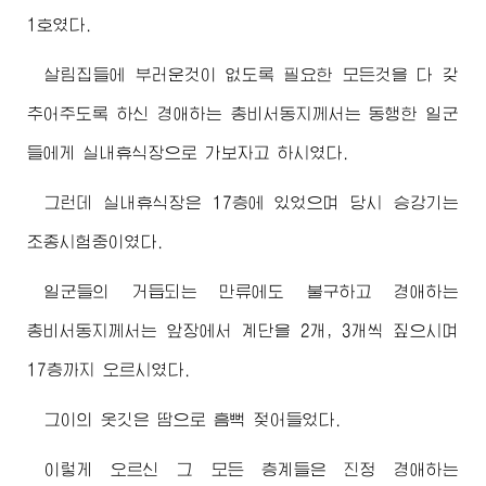
1호였다.
살림집들에 부러운것이 없도록 필요한 모든것을 다 갖
추어주도록 하신
경애하는
총비서동지께서
는 동행한 일군
들에게 실내휴식장으로 가보자고 하시였다.
그런데 실내휴식장은 17층에 있었으며 당시 승강기는
조종시험중이였다.
일군들의 거듭되는 만류에도 불구하고
경애하는
총비서동지께서
는 앞장에서 계단을 2개, 3개씩 짚으시며
17층까지 오르시였다.
그이의 옷깃은 땀으로 흠뻑 젖어들었다.
이렇게 오르신 그 모든 층계들은 진정
경애하는