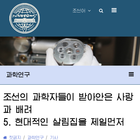
조선어
과학연구
조선의 과학자들이 받아안은 사랑
과 배려
5. 현대적인 살림집을 제일먼저
첫페지
/
과학연구
/
기사