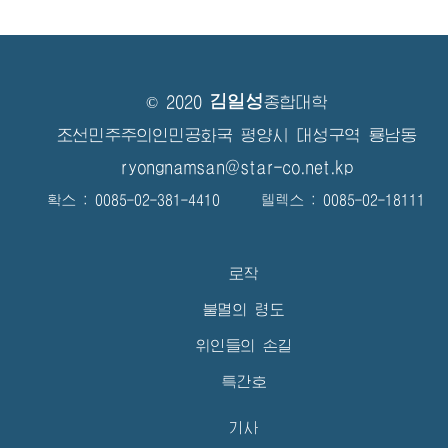
김일성
© 2020
종합대학
조선민주주의인민공화국 평양시 대성구역 룡남동
ryongnamsan@star-co.net.kp
확스 : 0085-02-381-4410 텔렉스 : 0085-02-18111
로작
불멸의 령도
위인들의 손길
특간호
기사