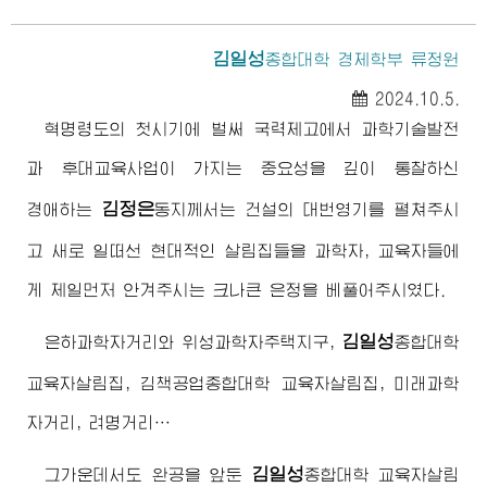
김일성
종합대학
경제학부 류정원
2024.10.5.
혁명령도의 첫시기에 벌써 국력제고에서 과학기술발전
과 후대교육사업이 가지는 중요성을 깊이 통찰하신
김정은
경애하는
동지께서
는 건설의 대번영기를 펼쳐주시
고 새로 일떠선 현대적인 살림집들을 과학자, 교육자들에
게 제일먼저 안겨주시는 크나큰 은정을 베풀어주시였다.
김일성
은하과학자거리와 위성과학자주택지구,
종합대학
교육자살림집, 김책공업
종합대학
교육자살림집, 미래과학
자거리, 려명거리…
김일성
그가운데서도 완공을 앞둔
종합대학
교육자살림