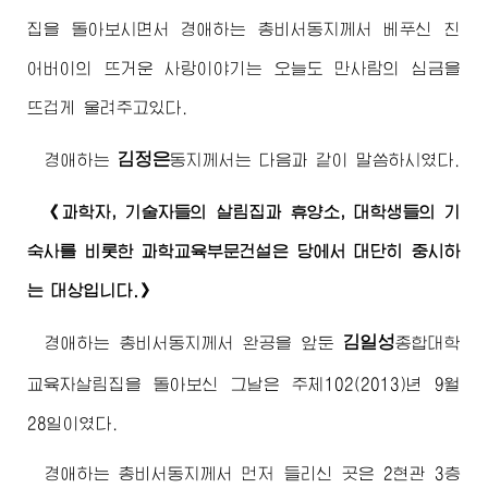
집을 돌아보시면서
경애하는
총비서동지께서
베푸신 친
어버이
의 뜨거운 사랑이야기는 오늘도 만사람의 심금을
뜨겁게 울려주고있다.
김정은
경애하는
동지께서
는 다음과 같이 말씀하시였다.
《과학자, 기술자들의 살림집과 휴양소, 대학생들의 기
숙사를 비롯한 과학교육부문건설은 당에서 대단히 중시하
는 대상입니다.》
김일성
경애하는
총비서동지께서
완공을 앞둔
종합대학
교육자살림집을 돌아보신 그날은 주체102(2013)년 9월
28일이였다.
경애하는
총비서동지께서
먼저 들리신 곳은 2현관 3층