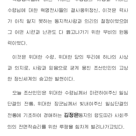
수령님
에 대한 혁명전사들의 결사옹위정신, 이것은 력사
가 아직 알지 못하는 동지적사랑과 의리의 절정이였으며
그 어떤 시련과 난관도 다 뚫고나가기 위한 무비의 원동
력이였다.
이것은
위대한
수령
,
위대한
당의 두리에 하나의 사상
과 의지로, 사랑과 믿음으로 굳게 뭉친 조선인민의 고상
한 정신세계의 숭고한 발현이다.
오늘 조선인민은
위대한
수령님께서
마련하여주신 일심
단결의 전통,
위대한
장군님께서
빛내여주신 일심단결의
김정은
전통에 기초하여
경애하는
동지
의 령도따라 사회주
의의 전면적승리를 위한 투쟁을 힘차게 벌려나가고있다.