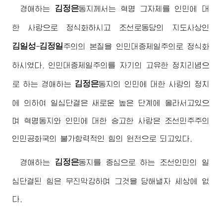
김정은
경애하는
동지
께서는 혁명 그자체를 인민에 대
한 사랑으로 정식화하시고 조선로동당의 지도사상인
김일성
김정일
-
주의
의 본질을 인민대중제일주의로 정식화
하시였다. 인민대중제일주의를 자기의 고유한 정치리념으
김정은
로 하는
경애하는
동지
의 인민에 대한 사랑의 정치
에 의하여 일심단결은 새로운 높은 단계에 올라서고있으
며 혁명동지와 인민에 대한 숭고한 사랑은 조선민주주의
인민공화국의 불가항력적인 힘의 원천으로 되고있다.
김정은
경애하는
동지
를 중심으로 하는 조선인민의 일
심단결된 힘은 무진막강하며 그것을 당해낼자 세상에 없
다.