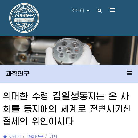
조선어
과학연구
김일성
위대한
수령
동지
는 온 사
회를 동지애의 세계로 전변시키신
절세의 위인이시다
첫페지
/
과학연구
/
기사