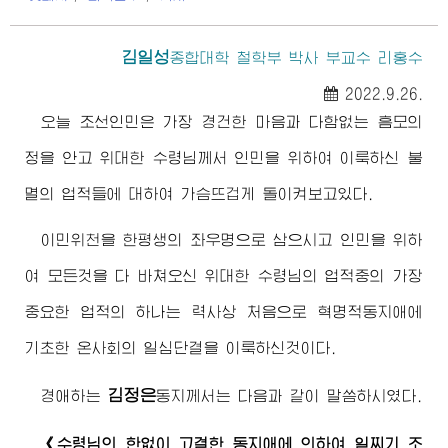
김일성
종합대학
철학부 박사 부교수 리홍수
2022.9.26.
오늘 조선인민은 가장 경건한 마음과 다함없는 흠모의
정을 안고
위대한
수령님께서
인민을 위하여 이룩하신 불
멸의 업적들에 대하여 가슴뜨겁게 돌이켜보고있다.
이민위천을 한평생의 좌우명으로 삼으시고 인민을 위하
여 모든것을 다 바쳐오신
위대한
수령님
의 업적중의 가장
중요한 업적의 하나는 력사상 처음으로 혁명적동지애에
기초한 온사회의 일심단결을 이룩하신것이다.
김정은
경애하는
동지
께서는 다음과 같이 말씀하시였다.
《
수령님
의 한없이 고결한 동지애에 의하여 일찌기 조