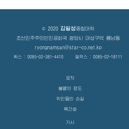
김일성
© 2020
종합대학
조선민주주의인민공화국 평양시 대성구역 룡남동
ryongnamsan@star-co.net.kp
확스 : 0085-02-381-4410 텔렉스 : 0085-02-18111
로작
불멸의 령도
위인들의 손길
특간호
기사