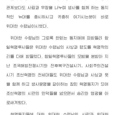
관계보다도 사랑과 우정을 나누며 생사를 함께 하는 동지
적인 뉴대를 중시하시고 귀중히 여기시는분이 바로
위대한
수령님
이시였다.
위대한
수령님
의 그토록 한없는 동지애에 떠받들려 항
일혁명투사들은
위대한
수령님
의 사상과 령도를 혁명적의
리를 다해 받들었다. 항일혁명투사들의 모범을 본받아 지
난 조국해방전쟁시기와 전후복구건설시기, 사회주의건설
시기 조선혁명의 전세대들도
위대한
수령님
과 사상과 뜻
을 함께 하고 생사운명을 같이하는 참된 혁명동지가 되여
조선혁명의 시련의 언덕들을 넘으면서 승리와 영광을 아
로새겨왔다.
혁명동지들에 대한
위대한
수령님
의 사랑과
위대한