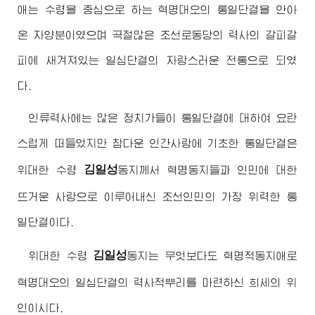
애는
수령
을 중심으로 하는 혁명대오의 통일단결을 안아
온 자양분이였으며 곡절많은 조선로동당의 력사의 갈피갈
피에 새겨져있는 일심단결의 자랑스러운 전통으로 되였
다.
인류력사에는 많은 정치가들이 통일단결에 대하여 요란
스럽게 떠들었지만 참다운 인간사랑에 기초한 통일단결은
김일성
위대한
수령
동지
께서 혁명동지들과 인민에 대한
뜨거운 사랑으로 이루어내신 조선인민의 가장 위력한 통
일단결이다.
김일성
위대한
수령
동지
는 무엇보다도 혁명적동지애로
혁명대오의 일심단결의 력사적뿌리를 마련하신 희세의 위
인이시다.