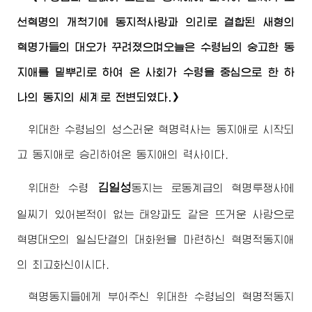
선혁명의 개척기에 동지적사랑과 의리로 결합된 새형의
혁명가들의 대오가 꾸려졌으며오늘은
수령님
의 숭고한 동
지애를 밑뿌리로 하여 온 사회가
수령
을 중심으로 한 하
나의 동지의 세계로 전변되였다.》
위대한
수령님
의 성스러운 혁명력사는 동지애로 시작되
고 동지애로 승리하여온 동지애의 력사이다.
김일성
위대한
수령
동지
는 로동계급의 혁명투쟁사에
일찌기 있어본적이 없는 태양과도 같은 뜨거운 사랑으로
혁명대오의 일심단결의 대화원을 마련하신 혁명적동지애
의
최고
화신이시다.
혁명동지들에게 부어주신
위대한
수령님
의 혁명적동지