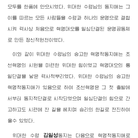
모두를 한품에 안으시였다.
위대한
수령님
의 동지애는 그
이를 따르는 모든 사람들을
수령
과 하나의 운명으로 결합
시켜 력사상 처음으로 혁명대오를 일심단결된 운명공동체
로 만든 정신적원천이였다.
이와 같이
위대한
수령님
의 숭고한 혁명적동지애는 조
선혁명의 시원을 마련한
위대한
힘이였고 혁명대오의 통
일단결을 낳은 력사적뿌리였다.
위대한
수령님
의 숭고한
혁명적동지애가 있음으로 하여 조선혁명은 그 첫 출발에
서부터 동지적단결로 시작되였으며 일심단결의 힘으로 간
고하고도 시련에 찬 길을 헤치며 승리의 한길로 전진하여
올수 있었다.
김일성
위대한
수령
동지
는 다음으로 혁명적동지애로