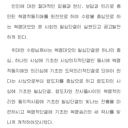
인민에 대한 절대적인 믿음과 헌신, 보답과 의리로 충
만된 혁명적동지애를 원천으로 하여
수령
을 중심으로 하
는 혁명대오와 온 사회의 일심단결이 실현되고 공고발전
하게 된다.
위대한
수령님께서
는 혁명대오의 일심단결은 하나의 중
심, 하나의 사상에 기초한 사상의지적단결인 동시에 혁명
적동지애와 의리심에 기초한 도덕의리적단결로 되여야 한
다는 사상으로부터
령도자
를 중심으로 하고
령도자
의 사
상에 기초한 일심단결,
령도자
와 전사들사이의 혁명적의
리와 동지적사랑에 기초한 일심단결의 빛나는 전통을 마
련하시고 혁명적단결에 기초한 혁명승리의 새 력사를 빛
나게 개척하여오시였다.