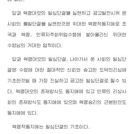
당과 혁명대오의 일심단결을 실현하고 공고발전시켜 온
사회의 통일단결을 실현한것은
위대한
혁명적동지애로 조
국과 혁명, 인류자주화위업수행에 쌓아올리신
위대한
수령님
의 거대한 업적이다.
당과 혁명대오의 일심단결, 나아가서 온 사회의 일심단
결은
수령
에 대한 절대적인 신뢰와 숭고한 도덕의리심에
기초한것일 때 가장 진실하고 공고한 일심단결로 될수 있
다. 혁명대오의 존재방식도 동지애에 있고 인류의 리상사
회의 존재방식도 동지애에 있으며 혁명승리의 근본원천도
동지애에 있다.
혁명적동지애는 일심단결의 기초이다.