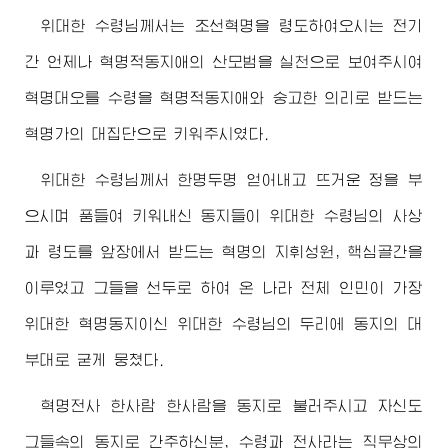
위대한
수령님께서
는 조선혁명을 령도하여오시는 전기
간 언제나 혁명적동지애의 산모범을 실천으로 보여주시여
혁명대오를
수령
을 혁명적동지애와 숭고한 의리로 받드는
혁명가의 대집단으로 키워주시였다.
위대한
수령님께서
한명두명 얻어내고 뜨거운 정을 부
으시며 품들여 키워내신 동지들이
위대한
수령님
의 사상
과 령도를 앞장에서 받드는 혁명의 지휘성원, 핵심골간을
이루었고 그들을 선두로 하여 온 나라 전체 인민이 가장
위대한
혁명동지이신
위대한
수령님
의 두리에 동지의 대
부대로 굳게 뭉쳤다.
혁명전사 한사람 한사람을 동지로 불러주시고 자신도
그들속의 동지로 간주하신분,
수령
과 전사라는 직무상의