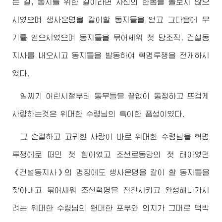
는 길, 동지를 위한 길이라면 자신의 한몸을 돌보지 않으
시였으며 생사운명을 같이할 동지들을 얻고 그다음에 무
기를 얻으시였으며 동지들을 묶어세워 첫 당조직, 건설동
지사를 내오시고 동지들을 발동하여 혁명투쟁을 전개하시
였다.
일찌기 어린시절부터 동무들을 끝없이 동정하고 뜨겁게
사랑하는것은
위대한
수령님
의 특이한 품성이였다.
그 순결하고 고귀한 사랑이 바로
위대한
수령님
을 혁명
투쟁에로 떠민 첫 힘이였고 조선로동당의 첫 태아였던
《건설동지사》의 명칭에도 생사운명을 같이 할 동지들을
찾아내고 묶어세워 조선혁명을 전진시키고 완성해나가시
려는
위대한
수령님
의 원대한 포부와 의지가 그대로 맥박