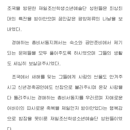
조국을 방문한 재일조선학생소년예술단 성원들은 최상최
대의 특전을 받아안으며 꿈만같은 평양체류의 나날을 보
내였다.
경애하는
총비서동지께서
는 숙소와 공연준비에서 제기
되는 문제들을 모두 풀어주도록 하시였으며 그들의 생활
도 세심히 보살펴주시였다.
조국에서 새해를 맞는 그들에게 사랑의 선물도 안겨주
시고 신년경축공연에도 선참으로 불러주시며 온갖 사랑을
다 돌려주시는
경애하는
총비서동지
를 우러르며 자애로운
어버이
의 따사로운 축복을 제일먼저 받아안았다는 행복감
으로 밤잠을 못이룬 재일조선학생소년예술단 성원들이였
다.