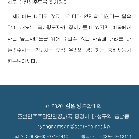
회도 마련해주도록 하시였다.
세계에는 나라도 많고 나라마다 인민을 위한다는 말을
많이 해오는 국가
령도자
와 정치가들이 있지만 이국에서
사는 동포자녀들을 위해 주실수 있는 사랑과 배려를 다
돌려주시는
령도자
는 오직 우리의
경애하는
총비서동지
한분뿐이시다.
김일성
© 2020
종합대학
조선민주주의인민공화국 평양시 대성구역 룡남동
ryongnamsan@star-co.net.kp
확스 : 0085-02-381-4410 텔렉스 : 0085-02-18111