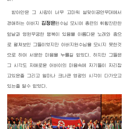
받아안은 그 사랑이 너무 고마워 설맞이공연무대에서
김정은
경애하는
아버지
원수님
모시여 총련의 휘황찬란한
앞날과 영원무궁한 행복이 있음을 아름다운 노래와 춤으
로 펼쳐보인 그들이였지만
아버지원수님
을 모시지 못한것
으로 하여 서운한 마음을 누를길 없었다. 하지만 그들은
그 시각도 자애로운
어버이
의 마음속에 자기들이 자리잡
고있은줄 그리고 얼마나 크나큰 영광의 시각이 다가오고
있는줄 알수 없었다.