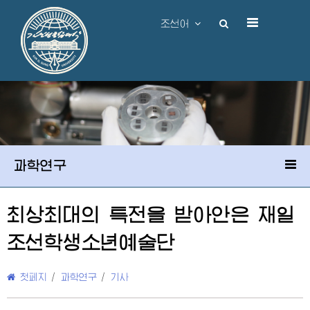
조선어
과학연구
최상최대의 특전을 받아안은 재일
조선학생소년예술단
첫페지
/
과학연구
/
기사