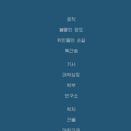
로작
불멸의 령도
위인들의 손길
특간호
기사
대학상징
학부
연구소
학자
건물
대학기금