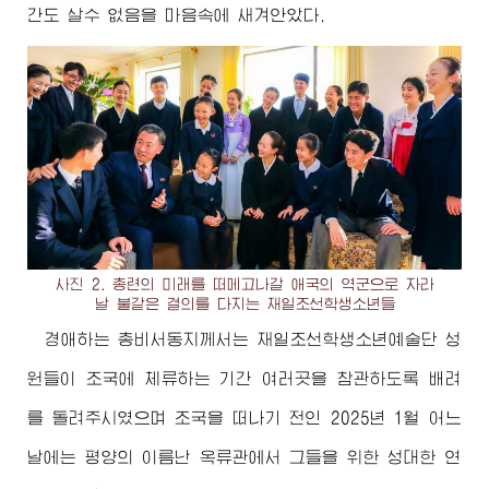
간도 살수 없음을 마음속에 새겨안았다.
사진 2. 총련의 미래를 떠메고나갈 애국의 역군으로 자라
날 불같은 결의를 다지는 재일조선학생소년들
경애하는
총비서동지께서
는 재일조선학생소년예술단 성
원들이 조국에 체류하는 기간 여러곳을 참관하도록 배려
를 돌려주시였으며 조국을 떠나기 전인 2025년 1월 어느
날에는 평양의 이름난 옥류관에서 그들을 위한 성대한 연