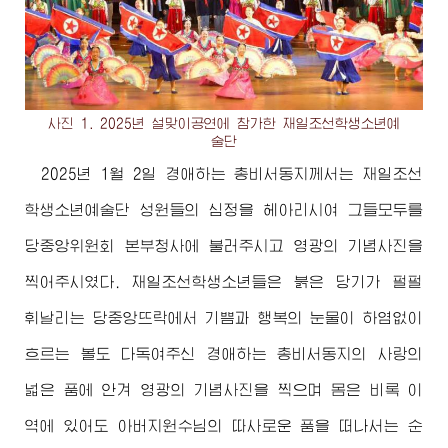
사진 1. 2025년 설맞이공연에 참가한 재일조선학생소년예
술단
2025년 1월 2일
경애하는
총비서동지께서
는 재일조선
학생소년예술단 성원들의 심정을 헤아리시여 그들모두를
당중앙위원회 본부청사에 불러주시고 영광의 기념사진을
찍어주시였다. 재일조선학생소년들은 붉은 당기가 펄펄
휘날리는 당중앙뜨락에서 기쁨과 행복의 눈물이 하염없이
흐르는 볼도 다독여주신
경애하는
총비서동지
의 사랑의
넓은 품에 안겨 영광의 기념사진을 찍으며 몸은 비록 이
역에 있어도
아버지원수님
의 따사로운 품을 떠나서는 순