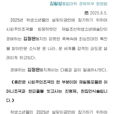
김일성
종합대학
경제학부 정영범
2025.6.5.
2025년 학생소년들의 설맞이공연에 참가하기 위하여
사회주의조국을 방문하였던 재일조선학생소년예술단이
김정은
경애하는
동지
의 따뜻한 축복속에 최상최대의 특전
을 받아안은 소식은 온 나라, 온 세계를 감격의 파도로 설
레이게 하고있다.
김정은
경애하는
동지께서
는 다음과 같이 말씀하시였다.
《총련은 사회주의조국의 한 부분이며 재일동포들은 어
머니조국과 한피줄을 잇고사는 친형제, 한집안식솔입니
다.》
학생소년들의 2025년 설맞이공연에 참가하기 위하여