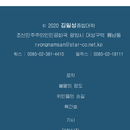
김일성
© 2020
종합대학
조선민주주의인민공화국 평양시 대성구역 룡남동
ryongnamsan@star-co.net.kp
확스 : 0085-02-381-4410 텔렉스 : 0085-02-18111
로작
불멸의 령도
위인들의 손길
특간호
기사