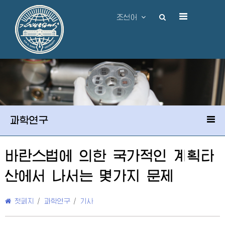
조선어
과학연구
바란스법에 의한 국가적인 계획타
산에서 나서는 몇가지 문제
첫페지
/
과학연구
/
기사