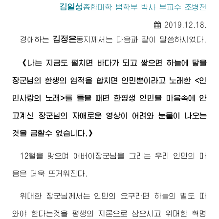
김일성
종합대학
법학부 박사 부교수 조병천
2019.12.18.
김정은
경애하는
동지
께서는 다음과 같이 말씀하시였다.
《나는 지금도 펼치면 바다가 되고 쌓으면 하늘에 닿을
장군님
의 한생의 업적을 합치면 인민뿐이라고 노래한 <인
민사랑의 노래>를 들을 때면 한평생 인민을 마음속에 안
고계신
장군님
의 자애로운 영상이 어려와 눈물이 나오는
것을 금할수 없습니다.》
12월을 맞으며
어버이
장군님
을 그리는 우리 인민의 마
음은 더욱 뜨거워진다.
위대한
장군님께서
는 인민의 요구라면 하늘의 별도 따
와야 한다는것을 평생의 지론으로 삼으시고
위대한
혁명