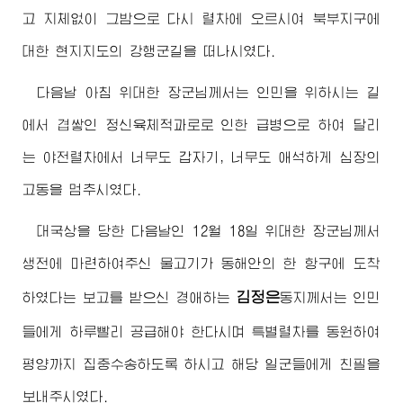
고 지체없이 그밤으로 다시 렬차에 오르시여 북부지구에
대한 현지지도의 강행군길을 떠나시였다.
다음날 아침
위대한
장군님께서
는 인민을 위하시는 길
에서 겹쌓인 정신육체적과로로 인한 급병으로 하여 달리
는 야전렬차에서 너무도 갑자기, 너무도 애석하게 심장의
고동을 멈추시였다.
대국상을 당한 다음날인 12월 18일
위대한
장군님께서
생전에 마련하여주신 물고기가 동해안의 한 항구에 도착
김정은
하였다는 보고를 받으신
경애하는
동지
께서는 인민
들에게 하루빨리 공급해야 한다시며 특별렬차를 동원하여
평양까지 집중수송하도록 하시고 해당 일군들에게 친필을
보내주시였다.