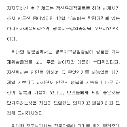
지지도하신 후 겹쳐드는 정신육체적과로로 하여 서계시기
조차 힘드신 몸이였지만 12월 15일에는 락랑거리에 있는
하나전자제품제작소와 광복지구상업중심을 찾으시였던것
이다.
위대한
장군님께서
는 광복지구상업중심에 상품을 가득
채워놓은것을 보니 추운 날이지만 마음이 후더워진다고,
자신께서는 인민을 위하여 그 무엇인가를 해놓았을 때가
제일 기쁘다고 하시면서 인민의 행복과 기쁨속에 바로 자
신의 행복과 기쁨이 있다고, 인민들에게 제일 좋은것을
안겨주려는것은 자신의 드팀없는 의지이고 결심이라고 뜨
겁게 교시하시였다.
위대한
장군님께서
는 집무탁우에 더미로 쌓인 문건중에