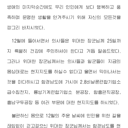
생애의 마지막순간에도 우리 인민에게 보다 행복하고 풍
족하며 문명한 생활을 안겨주시기 위해 자신의 모든것을
깡그리 바치시였다.
12월에 들어서면서 의사들은
위대한
장군님
께 25일까
지 특별히 건강에 주의하셔야 한다고 거듭 말씀드렸다.
그러나
위대한
장군님께서
는 의사들과 일군들이 지금의
몸상태로는 현지지도를 하실수 없다고 울면서 막아나서는
것을 마다하시고 함경남도에 가시여 2.8비날론련합기업소
급수침전지, 룡성기계련합기업소 분공장, 함흥편직공장,
흥남구두공장 등 여러 부문에 대한 현지지도를 하시였다.
불편하신 몸으로 12월의 추운 날씨에 인민을 위한 길을
끊임없이 걷고걸으신
위대한
장군님께서
는 함경남도를 현