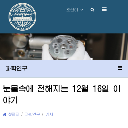
조선어
과학연구
눈물속에 전해지는 12월 16일 이
야기
첫페지
/
과학연구
/
기사