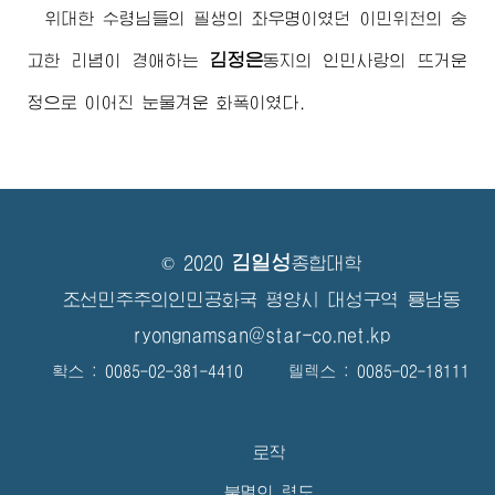
위대한
수령님
들의 필생의 좌우명이였던 이민위천의 숭
김정은
고한 리념이
경애하는
동지
의 인민사랑의 뜨거운
정으로 이어진 눈물겨운 화폭이였다.
김일성
© 2020
종합대학
조선민주주의인민공화국 평양시 대성구역 룡남동
ryongnamsan@star-co.net.kp
확스 : 0085-02-381-4410 텔렉스 : 0085-02-18111
로작
불멸의 령도