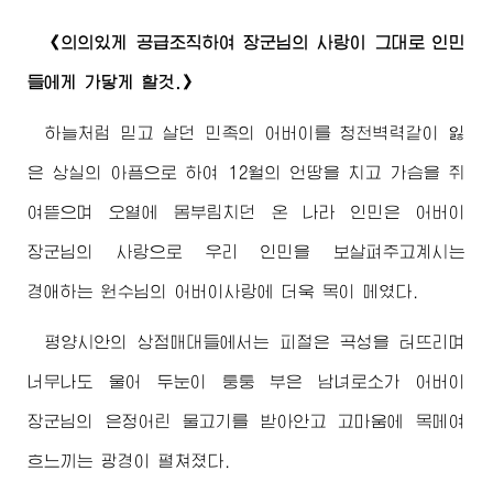
《의의있게 공급조직하여
장군님
의 사랑이 그대로 인민
들에게 가닿게 할것.》
하늘처럼 믿고 살던 민족의
어버이
를 청천벽력같이 잃
은 상실의 아픔으로 하여 12월의 언땅을 치고 가슴을 쥐
여뜯으며 오열에 몸부림치던 온 나라 인민은
어버이
장군님
의 사랑으로 우리 인민을 보살펴주고계시는
경애하는
원수님
의
어버이
사랑에 더욱 목이 메였다.
평양시안의 상점매대들에서는 피절은 곡성을 터뜨리며
너무나도 울어 두눈이 퉁퉁 부은 남녀로소가
어버이
장군님
의 은정어린 물고기를 받아안고 고마움에 목메여
흐느끼는 광경이 펼쳐졌다.