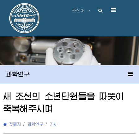
조선어
과학연구
새 조선의 소년단원들을 따뜻이
축복해주시며
첫페지
/
과학연구
/
기사