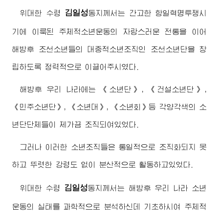
김일성
위대한
수령
동지께서
는 간고한 항일혁명투쟁시
기에 이룩된 주체적소년운동의 자랑스러운 전통을 이어
해방후 조선소년들의 대중적소년조직인 조선소년단을 창
립하도록 정력적으로 이끌어주시였다.
해방후 우리 나라에는 《소년단》, 《건설소년단》,
《민주소년단》, 《소년대》, 《소년회》등 각양각색의 소
년단단체들이 제가끔 조직되여있었다.
그러나 이러한 소년조직들은 통일적으로 조직화되지 못
하고 뚜렷한 강령도 없이 분산적으로 활동하고있었다.
김일성
위대한
수령
동지께서
는 해방후 우리 나라 소년
운동의 실태를 과학적으로 분석하신데 기초하시여 주체적