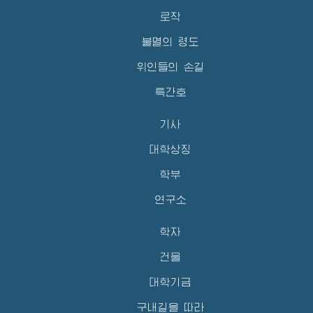
로작
불멸의 령도
위인들의 손길
특간호
기사
대학상징
학부
연구소
학자
건물
대학기금
구내길을 따라