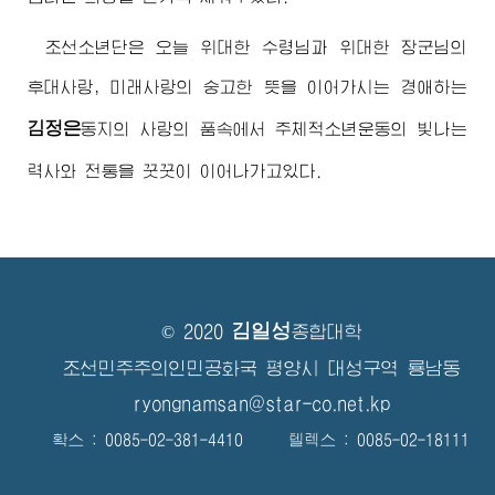
조선소년단은 오늘
위대한
수령님
과
위대한
장군님
의
후대사랑, 미래사랑의 숭고한 뜻을 이어가시는
경애하는
김정은
동지
의 사랑의 품속에서 주체적소년운동의 빛나는
력사와 전통을 꿋꿋이 이어나가고있다.
김일성
© 2020
종합대학
조선민주주의인민공화국 평양시 대성구역 룡남동
ryongnamsan@star-co.net.kp
확스 : 0085-02-381-4410 텔렉스 : 0085-02-18111