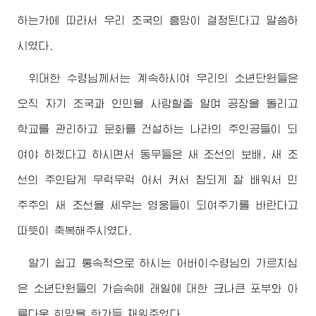
하는가에 따라서 우리 조국의 흥망이 결정된다고 말씀하
시였다.
위대한
수령님께서
는 계속하시여 우리의 소년단원들은
오직 자기 조국과 인민을 사랑할줄 알며 공장을 돌리고
학교를 관리하고 문화를 건설하는 나라의 주인공들이 되
여야 하겠다고 하시면서 동무들은 새 조선의 보배, 새 조
선의 주인답게 무럭무럭 어서 커서 참되게 잘 배워서 민
주주의 새 조선을 세우는 영웅들이 되여주기를 바란다고
따뜻이 축복해주시였다.
알기 쉽고 통속적으로 하시는
어버이수령님
의 가르치심
은 소년단원들의 가슴속에 래일에 대한 크나큰 포부와 아
름다운 희망을 한가득 채워주었다.