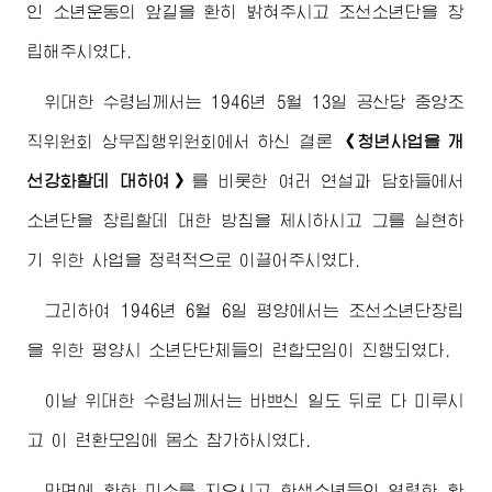
인 소년운동의 앞길을 환히 밝혀주시고 조선소년단을 창
립해주시였다.
위대한
수령님께서
는 1946년 5월 13일 공산당 중앙조
직위원회 상무집행위원회에서 하신 결론
《청년사업을 개
선강화할데 대하여》
를 비롯한 여러 연설과 담화들에서
소년단을 창립할데 대한 방침을 제시하시고 그를 실현하
기 위한 사업을 정력적으로 이끌어주시였다.
그리하여 1946년 6월 6일 평양에서는 조선소년단창립
을 위한 평양시 소년단단체들의 련합모임이 진행되였다.
이날
위대한
수령님께서
는 바쁘신 일도 뒤로 다 미루시
고 이 련환모임에 몸소 참가하시였다.
만면에 환한 미소를 지으시고 학생소년들의 열렬한 환