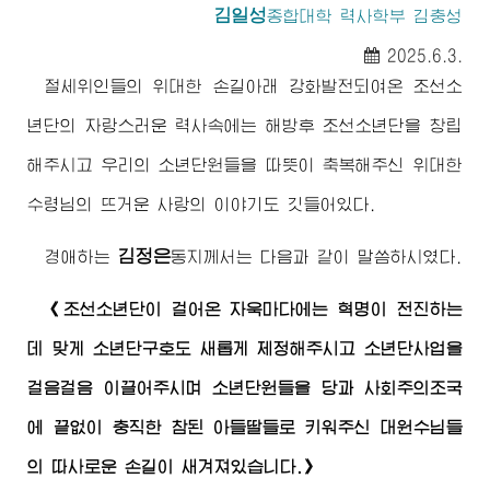
김일성
종합대학
력사학부 김충성
2025.6.3.
절세위인
들의
위대한
손길아래 강화발전되여온 조선소
년단의 자랑스러운 력사속에는 해방후 조선소년단을 창립
해주시고 우리의 소년단원들을 따뜻이 축복해주신
위대한
수령님
의 뜨거운 사랑의 이야기도 깃들어있다.
김정은
경애하는
동지께서
는 다음과 같이 말씀하시였다.
《조선소년단이 걸어온 자욱마다에는 혁명이 전진하는
데 맞게 소년단구호도 새롭게 제정해주시고 소년단사업을
걸음걸음 이끌어주시며 소년단원들을 당과 사회주의조국
에 끝없이 충직한 참된 아들딸들로 키워주신
대원수님
들
의 따사로운 손길이 새겨져있습니다.》