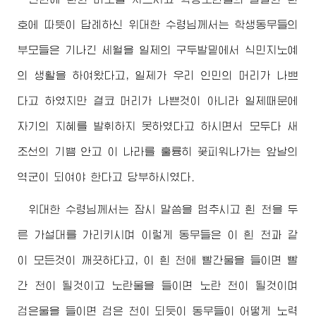
호에 따뜻이 답례하신
위대한
수령님께서
는 학생동무들의
부모들은 기나긴 세월을 일제의 구두발밑에서 식민지노예
의 생활을 하여왔다고, 일제가 우리 인민의 머리가 나쁘
다고 하였지만 결코 머리가 나쁜것이 아니라 일제때문에
자기의 지혜를 발휘하지 못하였다고 하시면서 모두다 새
조선의 기쁨 안고 이 나라를 훌륭히 꽃피워나가는 앞날의
역군이 되여야 한다고 당부하시였다.
위대한
수령님께서
는 잠시 말씀을 멈추시고 흰 천을 두
른 가설대를 가리키시며 이렇게 동무들은 이 흰 천과 같
이 모든것이 깨끗하다고, 이 흰 천에 빨간물을 들이면 빨
간 천이 될것이고 노란물을 들이면 노란 천이 될것이며
검은물을 들이면 검은 천이 되듯이 동무들이 어떻게 노력