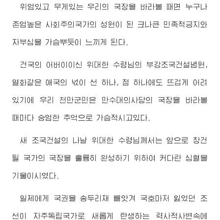
위엄있고 무게있는 우리의 국장을 바라볼 때면 누구나
존엄높은 사회주의국가의 성원이 된 크나큰 민족적긍지와
자부심을 가슴뿌듯이 느끼게 된다.
건국의
어버이
이신
위대한
수령님
의 부강조국건설념원,
열화같은 애국의 넋이 선 하나, 점 하나에도 뜨겁게 어려
있기에 우리 천만군민은 만수대의사당의 국장을 바라볼
때마다 숭엄한 추억으로 가슴적시고있다.
새 조국건설의 나날
위대한
수령님께서
는 앞으로 창건
될 국가의 국장을 훌륭히 완성하기 위하여 커다란 심혈을
기울이시였다.
일제에게 국권을 송두리채 빼앗겨 국호마저 잃었던 조
선이 자주독립국가로 새롭게 탄생하는 력사적사변속에