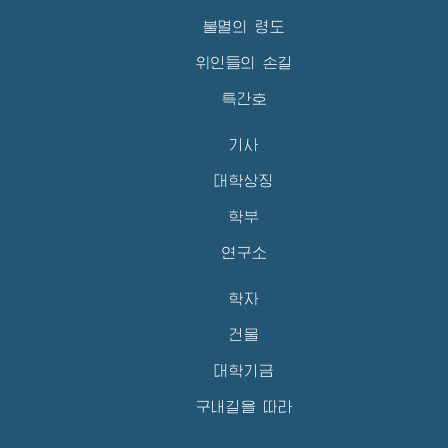
불멸의 령도
위인들의 손길
특간호
기사
대학상징
학부
연구소
학자
건물
대학기금
구내길을 따라