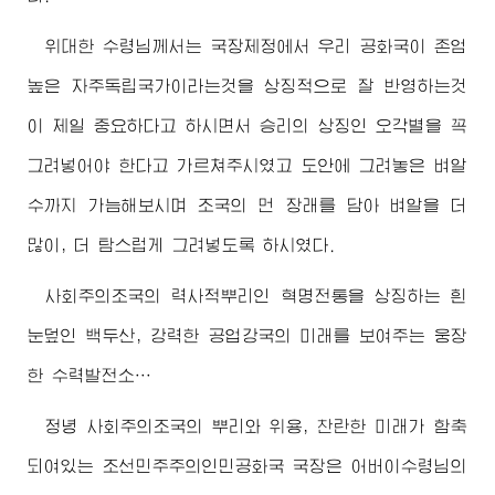
위대한
수령님께서
는 국장제정에서 우리 공화국이 존엄
높은 자주독립국가이라는것을 상징적으로 잘 반영하는것
이 제일 중요하다고 하시면서 승리의 상징인 오각별을 꼭
그려넣어야 한다고 가르쳐주시였고 도안에 그려놓은 벼알
수까지 가늠해보시며 조국의 먼 장래를 담아 벼알을 더
많이, 더 탐스럽게 그려넣도록 하시였다.
사회주의조국의 력사적뿌리인 혁명전통을 상징하는 흰
눈덮인 백두산, 강력한 공업강국의 미래를 보여주는 웅장
한 수력발전소…
정녕 사회주의조국의 뿌리와 위용, 찬란한 미래가 함축
되여있는 조선민주주의인민공화국 국장은
어버이수령님
의