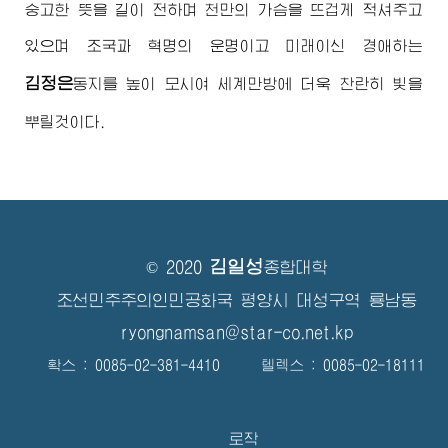
숭고한 뜻을 길이 전하며 천만의 가슴을 뜨겁게 적셔주고
있으며 조국과 혁명의 운명이고 미래이신
경애하는
김정은
동지
를 높이 모시여 세계만방에 더욱 찬란히 빛을
뿌릴것이다.
김일성
© 2020
종합대학
조선민주주의인민공화국 평양시 대성구역 룡남동
ryongnamsan@star-co.net.kp
확스 : 0085-02-381-4410 텔렉스 : 0085-02-18111
로작