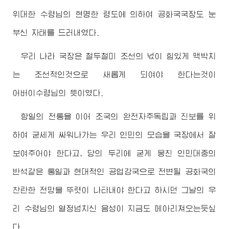
위대한
수령님
의 현명한 령도에 의하여 공화국국장도 눈
부신 자태를 드러내였다.
우리 나라 국장은 철두철미 조선의 넋이 힘있게 맥박치
는 조선적인것으로 새롭게 되여야 한다는것이
어버이수령님
의 뜻이였다.
항일의 전통을 이어 조국의 완전자주독립과 진보를 위
하여 굳세게 싸워나가는 우리 인민의 모습을 국장에서 잘
보여주어야 한다고, 당의 두리에 굳게 뭉친 인민대중의
반석같은 통일과 현대적인 공업강국으로 전변될 공화국의
찬란한 전망을 뚜렷이 나타내야 한다고 하시던 그날의 우
리
수령님
의 열정넘치신 음성이 지금도 메아리쳐오는듯싶
다.