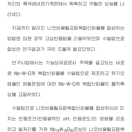
처리와 록색에네르기측면에서 독특하고 우월한 성능을 나
타냈다.
지금까지 알려진 니오비움월프람복합산화물을 합성하는
방법은 많은 경우 고상반응법을 리용하였으며 수열법으로
합성한 연구결과가 극히 드물게 발표되였다.
연구사업에서는 기능성재료로서 주목을 끌고있는 새로
운 Nb-W-O계 복합산화물을 수열법으로 제조하고 유기오
염물인 메틸렌청에 대한 Nb-W-O계 복합산화물의 흡착특
성을 고찰하였다.
수열법으로 니오비움월프람복합산화물을 합성하는데 미
치는 반응조건(반응용액의 pH, 반응온도)의 영향을 검토
하고 열처리를 거쳐 Nb
W
O
조성의 니오비움월프람복
18
16
93