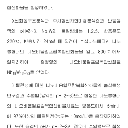
합산화물을 합성하였다.
X선회절구조분석과 주사형전자현미경분석결과 반응용
액의 pH=2~3, Nb:W의 물질량비는 1:2.5, 반응온도
220℃, 반응시간 24h일 때 직경이 수십나노메터인 나노
봉형태의 니오비움월프람복합산화물을 얻고 800℃에서
열처리하여 결정형의 니오비움월프람복합산화물
Nb
W
O
을 얻었다.
18
16
93
메틸렌청에 대한 니오비움월프람복합산화물의 흡착특성
연구결과 수열법(용액의 pH 2~3)으로 합성한 나노봉형태
의 니오비움월프람복합산화물시료는 방온도에서 5min내
에 97%이상의 메틸렌청(농도는 10mg/L)을 흡착제거하였
다. 또한 용액의 pH가 pH=2~3인 경우에 수열법으로 합성