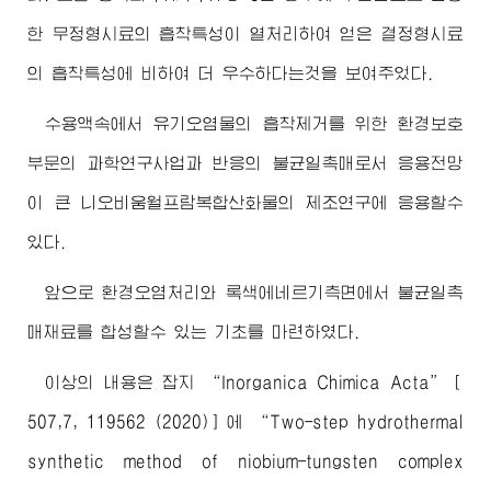
한 무정형시료의 흡착특성이 열처리하여 얻은 결정형시료
의 흡착특성에 비하여 더 우수하다는것을 보여주었다.
수용액속에서 유기오염물의 흡착제거를 위한 환경보호
부문의 과학연구사업과 반응의 불균일촉매로서 응용전망
이 큰 니오비움월프람복합산화물의 제조연구에 응용할수
있다.
앞으로 환경오염처리와 록색에네르기측면에서 불균일촉
매재료를 합성할수 있는 기초를 마련하였다.
이상의 내용은 잡지 “Inorganica Chimica Acta”［
507,7, 119562 (2020)］에 “Two-step hydrothermal
synthetic method of niobium-tungsten complex