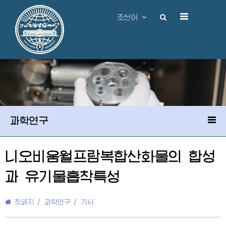
조선어
과학연구
니오비움월프람복합산화물의 합성
과 유기물흡착특성
첫페지
/
과학연구
/
기사