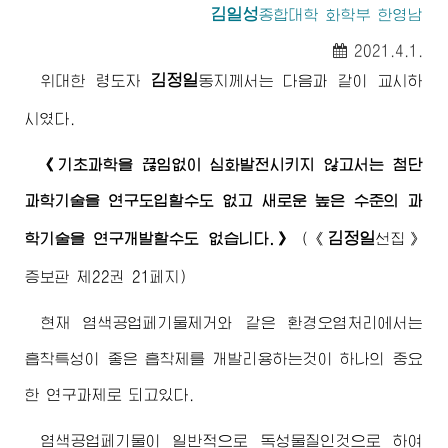
김일성
종합대학
화학부 한영남
2021.4.1.
김정일
위대한
령도자
동지
께서는 다음과 같이 교시하
시였다.
《기초과학을 끊임없이 심화발전시키지 않고서는 첨단
과학기술을 연구도입할수도 없고 새로운 높은 수준의 과
김정일
학기술을 연구개발할수도 없습니다.》
(
《
선집》
증보판 제22권 21페지)
현재 염색공업페기물제거와 같은 환경오염처리에서는
흡착특성이 좋은 흡착제를 개발리용하는것이 하나의 중요
한 연구과제로 되고있다.
염색공업페기물이 일반적으로 독성물질인것으로 하여