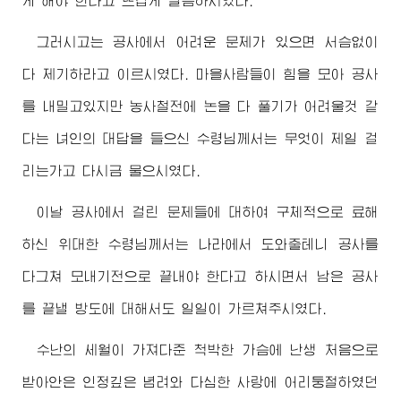
게 해야 한다고 뜨겁게 말씀하시였다.
그러시고는 공사에서 어려운 문제가 있으면 서슴없이
다 제기하라고 이르시였다. 마을사람들이 힘을 모아 공사
를 내밀고있지만 농사철전에 논을 다 풀기가 어려울것 같
다는 녀인의 대답을 들으신
수령님께서
는 무엇이 제일 걸
리는가고 다시금 물으시였다.
이날 공사에서 걸린 문제들에 대하여 구체적으로 료해
하신
위대한
수령님께서
는 나라에서 도와줄테니 공사를
다그쳐 모내기전으로 끝내야 한다고 하시면서 남은 공사
를 끝낼 방도에 대해서도 일일이 가르쳐주시였다.
수난의 세월이 가져다준 척박한 가슴에 난생 처음으로
받아안은 인정깊은 념려와 다심한 사랑에 어리둥절하였던