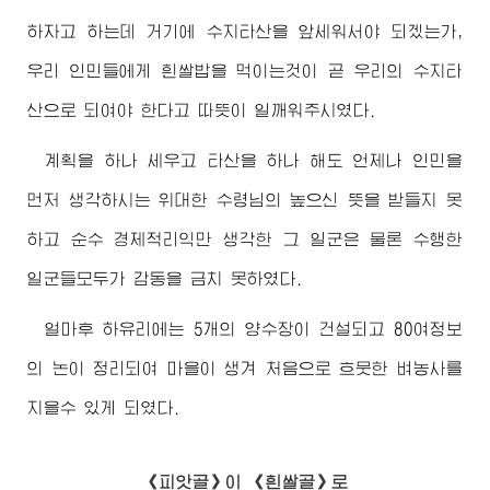
하자고 하는데 거기에 수지타산을 앞세워서야 되겠는가,
우리 인민들에게 흰쌀밥을 먹이는것이 곧 우리의 수지타
산으로 되여야 한다고 따뜻이 일깨워주시였다.
계획을 하나 세우고 타산을 하나 해도 언제나 인민을
먼저 생각하시는
위대한
수령님
의 높으신 뜻을 받들지 못
하고 순수 경제적리익만 생각한 그 일군은 물론 수행한
일군들모두가 감동을 금치 못하였다.
얼마후 하유리에는 5개의 양수장이 건설되고 80여정보
의 논이 정리되여 마을이 생겨 처음으로 흐뭇한 벼농사를
지을수 있게 되였다.
《피앗골》이 《흰쌀골》로