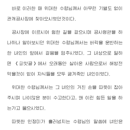
바로 이러한 때
위대한
수령님께서
아무런 기별도 없이
관개공사장에 찾아오시였던것이다.
공사장에 이르시여 험한 길을 걸으시며 공사형편을 하
나하나 알아보시던
위대한
수령님께서
는 버럭을 운반하는
한 녀인의 앞에서 걸음을 멈추시였다. 그 녀성으로 말하
면 《피앗골》에서 오래동안 살아온 사람으로서 해방전
먹을것이 없어 자식들을 모두 굶겨죽인 녀인이였다.
위대한
수령님께서
는 그 녀인의 거친 손을 따뜻이 잡아
주시며 나이많은 분이 수고한다고, 왜 이런 힘든 일을 하
는가고 물으시였다.
따뜻한 인정미가 흘러넘치는
수령님
의 말씀에 녀인은