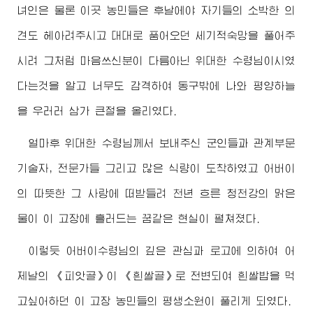
녀인은 물론 이곳 농민들은 후날에야 자기들의 소박한 의
견도 헤아려주시고 대대로 품어오던 세기적숙망을 풀어주
시려 그처럼 마음쓰신분이 다름아닌
위대한
수령님
이시였
다는것을 알고 너무도 감격하여 동구밖에 나와 평양하늘
을 우러러 삼가 큰절을 올리였다.
얼마후
위대한
수령님께서
보내주신 군인들과 관계부문
기술자, 전문가들 그리고 많은 식량이 도착하였고
어버이
의 따뜻한 그 사랑에 떠받들려 천년 흐른 청천강의 맑은
물이 이 고장에 흘러드는 꿈같은 현실이 펼쳐졌다.
이렇듯
어버이수령님
의 깊은 관심과 로고에 의하여 어
제날의 《피앗골》이 《흰쌀골》로 전변되여 흰쌀밥을 먹
고싶어하던 이 고장 농민들의 평생소원이 풀리게 되였다.