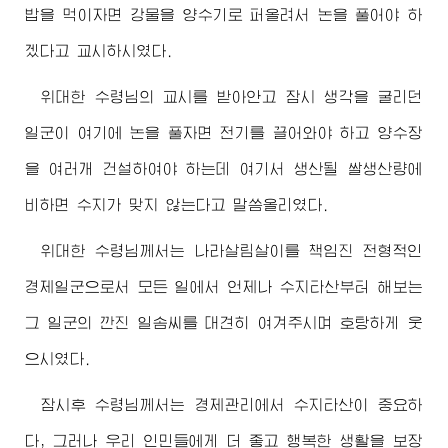
밥을 먹이자면 강물을 양수기로 퍼올려서 논을 풀어야 하
겠다고 교시하시였다.
위대한
수령님
의 교시를 받아안고 잠시 생각을 굴리던
일군이 여기에 논을 풀자면 전기를 끌어와야 하고 양수장
을 여러개 건설하여야 하는데 여기서 생산될 쌀생산량에
비하면 수지가 맞지 않는다고 말씀올리였다.
위대한
수령님께서
는 나라살림살이를 책임진 전형적인
경제일군으로서 모든 일에서 언제나 수지타산부터 해보는
그 일군의 깐진 일솜씨를 대견히 여겨주시며 호탕하게 웃
으시였다.
잠시후
수령님께서
는 경제관리에서 수지타산이 중요하
다, 그러나 우리 인민들에게 더 좋고 행복한 생활을 보장