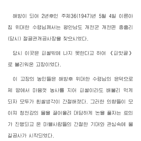
해방이 되여 2년후인 주체36(1947)년 5월 4일 이른아
침
위대한
수령님께서
는 평안남도 개천군 개천면 중흥리
(당시) 절골관개공사장을 찾으시였다.
당시 이곳은 피쌀밖에 나지 못한다고 하여 《피앗골》
로 불리워온 고장이였다.
이 고장의 농민들은 해방후
위대한
수령님
의 은덕으로
제 땅에서 마음껏 농사를 지어 피쌀이라도 배불리 먹게
되자 모두가 흰쌀생각이 간절해졌다. 그러한 의향들이 모
아져 청천강의 물을 끌어올려 대담하게 논을 풀자는 토의
가 진행되고 온 마을사람들의 간절한 기대와 관심속에 물
길공사가 시작되였다.