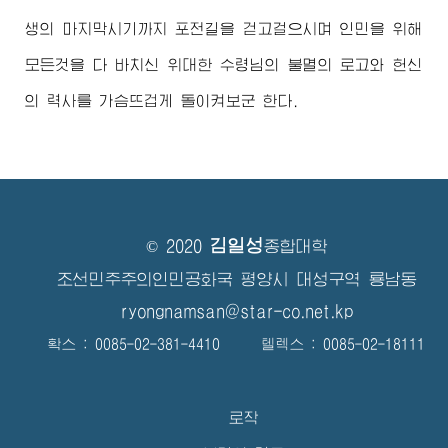
생의 마지막시기까지 포전길을 걷고걸으시며 인민을 위해
모든것을 다 바치신
위대한
수령님
의 불멸의 로고와 헌신
의 력사를 가슴뜨겁게 돌이켜보군 한다.
김일성
© 2020
종합대학
조선민주주의인민공화국 평양시 대성구역 룡남동
ryongnamsan@star-co.net.kp
확스 : 0085-02-381-4410 텔렉스 : 0085-02-18111
로작