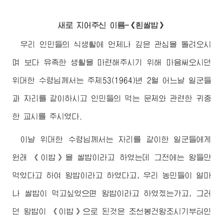
새로 지어주신 이름-《흰쌀밥》
우리 인민들의 식생활에 언제나 깊은 관심을 돌려오시
며 보다 유족한 생활을 마련해주시기 위해 마음써오시던
위대한
수령님께서
는 주체53(1964)년 2월 어느날 일군들
과 자리를 같이하시고 인민들의 먹는 문제와 관련한 귀중
한 교시를 주시였다.
이날
위대한
수령님께서
는 자리를 같이한 일군들에게
원래 《이밥》을 쌀밥이라고 하였는데 그전에는 왕들만
먹었다고 하여 왕밥이라고 하였다고, 우리 농민들이 얼마
나 쌀밥이 먹고싶었으면 왕밥이라고 하였겠는가고, 그러
던 왕밥이 《이밥》으로 된것은 조선봉건왕조시기부터인