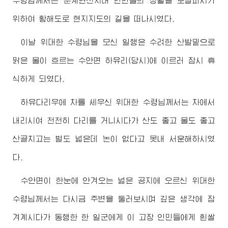
수령님께서
는 분계연선지대 인민들의 생활을 보살피시기
위하여 황해도로 현지지도의 길을 떠나시였다.
이날
위대한
수령님
을 모신 일행은 수려한 산발밑으로
맑은 물이 흐르는 수안면 하유리(당시)에 이르러 잠시 휴
식하게 되였다.
하유다리우에 차를 세우신
위대한
수령님께서
는 차에서
내리시여 천천히 다리를 거니시다가 산도 좋고 물도 좋고
산골치고는 벌도 넓은데 논이 없다고 못내 서운해하시였
다.
수안면이 한눈에 안겨오는 넓은 공지에 오르신
위대한
수령님께서
는 다시금 주변을 둘러보시며 깊은 생각에 잠
겨계시다가 동행한 한 일군에게 이 고장 인민들에게 흰쌀