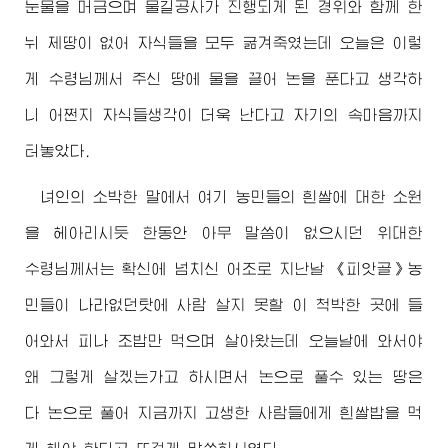
눈물을 머금으며 물길공사가 진행되게 된 경위와 함께 한
뉘 제땅이 없어 자식들을 모두 굶겨죽였는데 오늘은 이렇
게
수령님께서
주신 땅에 물을 끌어 논을 푼다고 생각하
니 어쩐지 자식들생각이 더욱 난다고 자기의 속마음까지
터놓았다.
녀인의 소박한 말에서 여기 농민들의 흰쌀에 대한 소원
을 헤아리시듯 한동안 아무 말씀이 없으시던
위대한
수령님께서
는 확신에 넘치신 어조로 지난날 《피앗골》농
민들이 나라없던탓에 사람 살지 못할 이 척박한 곳에 들
어와서 피나 조밥만 먹으며 살아왔는데 오늘날에 와서야
왜 그렇게 살겠는가고 하시면서 논으로 풀수 있는 땅은
다 논으로 풀어 지금까지 고생한 사람들에게 흰쌀밥을 먹