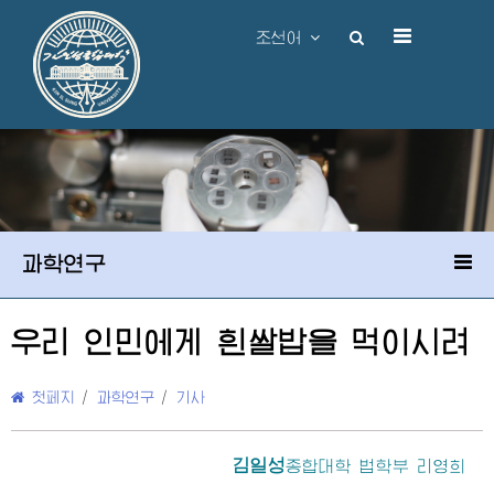
조선어
과학연구
우리 인민에게 흰쌀밥을 먹이시려
첫페지
/
과학연구
/
기사
김일성
종합대학
법학부 리영희