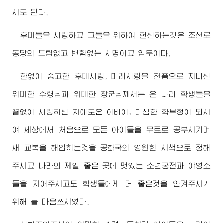
시로 된다.
후대들을 사랑하고 그들을 위하여 헌신하는것은 조선로
동당의 드팀없고 변함없는 사명이고 임무이다.
한없이 숭고한 후대사랑, 미래사랑을 천품으로 지니신
위대한
수령님
과
위대한
장군님께서
는 온 나라 학생들을
끝없이 사랑하신 자애로운
어버이
, 다심한 학부형이 되시
여 세상에서 처음으로 모든 아이들을 무료로 공부시키며
새 교복을 해입히는것을 공화국의 영원한 시책으로 정해
주시고 나라의 제일 좋은 곳에 멋있는 소년궁전과 야영소
들을 지어주시고도 학생들에게 더 좋은것을 안겨주시기
위해 늘 마음쓰시였다.