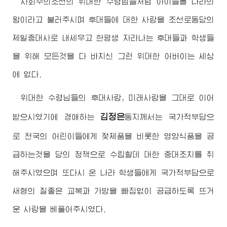
사회주의조선의
위대한
수령님
들처럼 아이들을 나라의
왕이라고 불러주시며 후대들에 대한 사랑을 조선로동당의
제일중대사로 내세우고 한평생 자라나는 후대들과 학생들
을 위해 모든것을 다 바치신 그런
위대한
어버이
는 세상
에 없다.
위대한
수령님
들의 후대사랑, 미래사랑을 그대로 이어
김정은
받으시였기에
경애하는
동지
께서는 국가적부담으
로 전국의 어린이들에게 젖제품을 비롯한 영양식품을 공
급하는것을 당의 정책으로 수립할데 대한 중대조치를 취
해주시였으며 또다시 온 나라 학생들에게 국가적부담으로
새형의 질좋은 교복과 가방을 빠짐없이 공급하도록 뜨거
운 사랑을 베풀어주시였다.