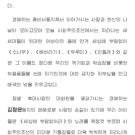
다.
경애하는
총비서동지
께서 이어가시는 사랑과 헌신의 나
날이 모이고모여 오늘 사회주의조선에서는 자라나는 새
세대들이
위대한
어버이
의 품에 안겨 세상에 부럼없이
《소나무》, 《해바라기》, 《두루미》, 《민들레》와 같
은 그 이름도 정다운 우리의 책가방과 학습장을 비롯한
학용품들을 쓰며 자기의것에 대한 긍지와 자부심을 안고
애국의 넋을 키우고있다.
정녕 후대사랑의 대화원을 꽃펴가시는
경애하는
김정은
동지
의 은혜로운 사랑의 손길이 있기에 우리 아이
들은 《세상에 부럼없어라》의 노래를 목청껏 부르며 사
회주의조선의 미더운 기둥감들로 더욱 씩씩하게 자라나게