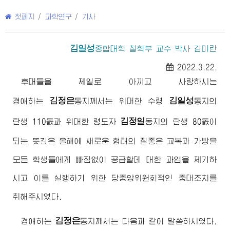
첫페지
/
과학연구
/
기사
김일성
종합대학
철학부 교수 박사 김미란
2022.3.22.
후대들을 제일로 아끼고 사랑하시는
김정은
김일성
경애하는
동지
께서는
위대한
수령
동지
의
김정일
탄생 110돐과
위대한
령도자
동지
의 탄생 80돐이
되는 뜻깊은 올해에 새로운 형태의 질좋은 교복과 가방을
모든 학생들에게 빠짐없이 공급할데 대한 과업을 제기하
시고 이를 실행하기 위한 당중앙위원회적인 중대조치를
취해주시였다.
김정은
경애하는
동지
께서는 다음과 같이 말씀하시였다.