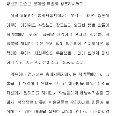
생산과 관련된 문제를 특별히 강조하시였다.
이날
경애하는
총비서동지
께서는 우리는 나라의 형편이
아무리 어려워도
수령님
과
장군님
의 숭고한 뜻을 받들어
학생들에게 무조건 교복을 해입혀야 한다고, 학생들에게
교복을 해입히는것은 우리 당이 일관하게 견지하여온 정
책이며 우리식 사회주의의 우월성을 내외에 힘있게 과시
하기 위한 중요한 사업이라고 강조하시였다.
계속하여
경애하는
총비서동지
께서는 학생들에게 새 교
복을 다 해입히며 신발도 신기고 멜가방을 메워주는것을
자신께서 맡겠다고 하시면서 학생들에게 배낭식가방과 교
과서, 학습장을 비롯한 학용품들을 우리자체로 만들어 보
장해주기 위한 대책을 철저히 세워야 한다고 강조하시였