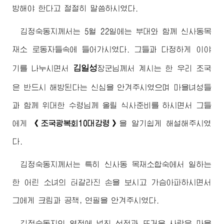
방해야 한다고 절절히 말씀하시였다.
김정숙동지
께서는 5월 22일에는 부대와 함께 신사동목
재소 로동자들속에 들어가시였다. 그들과 다정하게 이야
김일성
기를 나누시면서
장군님께서
계시는 한 우리 조국
은 반드시 해방된다는 신심을 안겨주시였으며 마을녀성들
과 함께
위대한
수령님
께 올릴 식사준비를 하시면서 그들
에게
《조국광복회10대강령》
을 알기쉽게 해설해주시였
다.
김정숙동지
께서는 특히 신사동 목재소합숙에서 일하는
한 어린 소녀의 터갈라진 손을 보시고 가슴아파하시면서
그에게 크림과 공책, 연필을 안겨주시였다.
김정숙동지
의 열정에 넘친 선전과 뜨거운 사랑은 마을