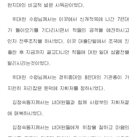
원지대의 비교적 넓은 사득판이였다.
위대한
수령님께서
는 이곳에서 신개척쪽에 나간 7련대
가 돌아오기를 기다리시면서 적들의 공격을 예견하시고
인차 전투조직을 하시였다. 이곳 대홍단벌에서 조국에 진
출한 후 지금까지 끌고다니던 적들에 대한 일대 섬멸전을
벌리시려는것이였다.
위대한
수령님께서
는 경위중대와 8련대의 기관총이 가
지런히 자리잡은 둔덕에 지휘처를 정하시였다.
김정숙동지
께서는 녀대원들과 함께 사령부의 지휘처곁
에 매복하시였다.
김정숙동지
께서는 녀대원들에게 위장을 잘하고 마음의