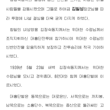
김일성
사람들을 감동시켰으며 그들로 하여금
장군님
을 따
라 투쟁에 나설 결심을 더욱 굳게 다지게 하였다.
항일의 녀성영웅
김정숙동지
께서는
위대한
수령님께서
조직지휘하신 대홍단전투에 참가하시여
위대한
수령님
의
신변안전을 믿음직하게 보장하고 전투승리에 적극 기여하
시였다.
1939년 5월 23일 새벽
김정숙동지
께서는
위대한
수령님
을 모시고 경위중대, 8련대와 함께 대홍단벌에 이
르시였다.
대홍단벌은 동쪽으로는 대로은산, 서쪽으로는 까치봉,
남쪽으로는 소홍단수, 북쪽으로는 증산으로 둘러싸인 고