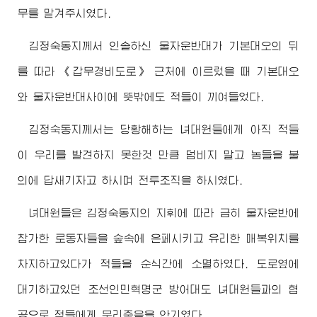
무를 맡겨주시였다.
김정숙동지
께서 인솔하신 물자운반대가 기본대오의 뒤
를 따라 《갑무경비도로》 근처에 이르렀을 때 기본대오
와 물자운반대사이에 뜻밖에도 적들이 끼여들었다.
김정숙동지
께서는 당황해하는 녀대원들에게 아직 적들
이 우리를 발견하지 못한것 만큼 덤비지 말고 놈들을 불
의에 답새기자고 하시며 전투조직을 하시였다.
녀대원들은
김정숙동지
의 지휘에 따라 급히 물자운반에
참가한 로동자들을 숲속에 은페시키고 유리한 매복위치를
차지하고있다가 적들을 순식간에 소멸하였다. 도로옆에
대기하고있던 조선인민혁명군 방어대도 녀대원들과의 협
공으로 적들에게 무리죽음을 안기였다.