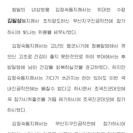
항일의 녀성영웅
김정숙동지
께서는
위대한
수령
김일성
동지
께서 조직령도하신 무산지구진공작전에 참가
하시여 빛나는 위훈을 세우시였다.
김정숙동지
께서는 고난의 행군시기에 청봉밀영에서 겪
으신 고초로 건강이 좋지 못한것으로 하여 부대에서는 후
방밀영에 남아 건강을 회복하실것을 권고하였다. 하지만
김정숙동지
께서는 가다가 쓰러지는 한이 있어도 이번 국
내진공작전에는 빠질수 없다고 하시면서 조국진군대오에
꼭 참가시켜줄것을 거듭 제기하시여 조국진군대오에 참가
하시였다.
김정숙동지
께서는 무산지구진공작전에 참가하시여