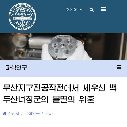
조선어
과학연구
무산지구진공작전에서 세우신 백
두산녀
장군
의 불멸의 위훈
첫페지
/
과학연구
/
기사