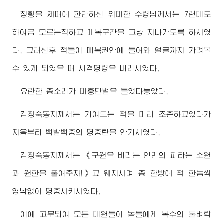
정황을 제때에 판단하신
위대한
수령님께서
는 7련대로
하여금 모르는척하고 매복구간을 그냥 지나가도록 하시였
다. 그러신후 적들이 매복권안에 들어와 얼굴까지 가려볼
수 있게 되였을 때 사격명령을 내리시였다.
요란한 총소리가 대홍단벌을 들었다놓았다.
김정숙동지
께서는 기여드는 적을 미리 조준하고있다가
처음부터 백발백중의 명중탄을 안기시였다.
김정숙동지
께서는 《구원을 바라는 인민의 피타는 소원
과 원한을 풀어주자!》고 웨치시며 총 한방에 적 한놈씩
영낙없이 명중시키시였다.
이에 고무되여 모든 대원들이 놈들에게 복수의 불벼락