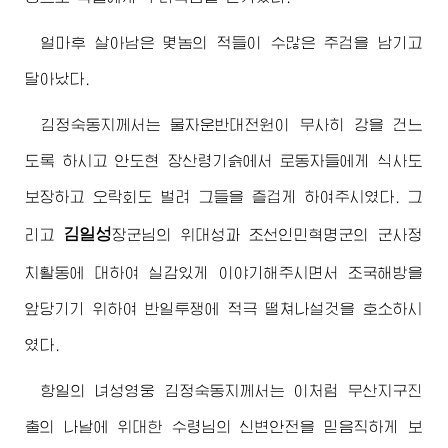
얼마후 살아남은 몇놈의 적들이 수많은 주검을 남기고
달아났다.
김정숙동지
께서는 물자운반대전원이 무사히 강을 건느
도록 하시고 안도현 장산령기슭에서 로동자들에게 식사도
보장하고 오락회도 벌려 그들을 즐겁게 하여주시였다. 그
김일성
리고
장군님
의 위대성과 조선인민혁명군의 군사정
치활동에 대하여 실감있게 이야기해주시면서 조국해방을
앞당기기 위하여 반일투쟁에 적극 떨쳐나설것을 호소하시
였다.
항일의 녀성영웅
김정숙동지
께서는 이처럼 무산지구진
출의 나날에
위대한
수령님
의 신변안전을 믿음직하게 보