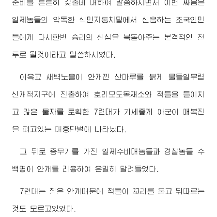
준비를 튼튼히 갖출데 대하여 말씀하시면서 이번 싸움은
일제놈들의 악독한 식민지통치밑에서 신음하는 조국인민
들에게 다시한번 승리의 신심을 북돋아주는 본격적인 전
투로 될것이라고 말씀하시였다.
이윽고 새벽노을이 안개낀 산마루를 붉게 물들일무렵
신개척지구에 진출하여 호리모도목재소와 적들을 들이치
고 많은 물자를 로획한 7련대가 기세좋게 아군이 매복진
을 펴고있는 대홍단벌에 나타났다.
그 뒤로 중무기를 가진 일제수비대놈들과 경찰놈들 수
백명이 안개를 리용하여 은밀히 달려들었다.
7련대는 짙은 안개때문에 적들이 꼬리를 물고 뒤따르는
것도 모르고있었다.