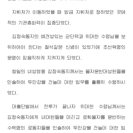
지휘처가 이동하였을 때 방금 지휘처로 정하였던 곳에
적의 기관총화력이 집중되였다.
김정숙동지
의 예견성있는 판단력과
위대한
수령님
을 보
위하여야 한다는 철석같은 신념이 있었기에 조선혁명의
운명이 믿음직하게 지켜지게 되였다.
항일의 녀성영웅
김정숙동지
께서는 물자운반대성원들을
인솔하여 두만강을 건늘데 대한 임무를 훌륭히 수행하시
였다.
대홍단벌에서 전투가 끝나자
위대한
수령님께서
는
김정숙동지
에게 녀대원들을 데리고 로획물자를 운반하는
수백명의 로동자들을 인솔하여 두만강을 건늘데 대한 임