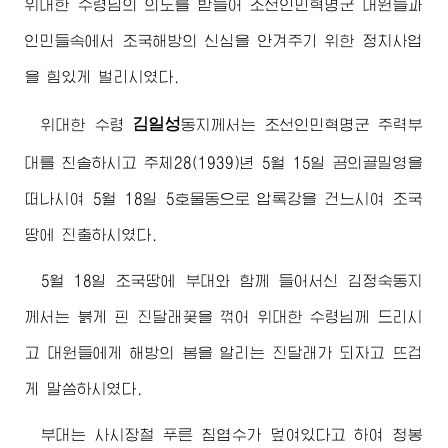
위대한
수령님
의 의도를 받들어 조선인민혁명군 대원들과
인민들속에서 조국해방의 신심을 안겨주기 위한 정치사업
을 힘있게 벌리시였다.
김일성
위대한
수령
동지
께서는 조선인민혁명군 주력부
대를 친솔하시고 주체28(1939)년 5월 15일 곰의골밀영을
떠나시여 5월 18일 5호물동으로 압록강을 건느시여 조국
땅에 진출하시였다.
5월 18일 조국땅에 부대와 함께 들어서신
김정숙동지
께서는 붉게 핀 진달래꽃을 꺾어
위대한
수령님
께 드리시
고 대원들에게 해방의 봄을 알리는 진달래가 되자고 뜨겁
게 말씀하시였다.
부대는 사시장철 푸른 침엽수가 덮여있다고 하여 청봉