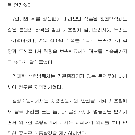
을 안기였다.
7련대의 뒤를 정신없이 따라오던 적들은 청천벽력과도
같은 불의의 타격을 받고 새초밭에 삼대쓰러지듯 무리로
나가넘어졌다. 겨우 살아남은 적들은 뒤로 물러섰다가 삼
장과 무산쪽에서 력량을 보충받고서야 대오를 수습해가지
고 또다시 달려들었다.
위대한
수령님께서
는 기관총좌지가 있는 둔덕우에 나서
시여 전투를 지휘하시였다.
김정숙동지
께서는
사령관동지
의 안전을 지켜 새초밭에
서 움쭉 머리를 드는 놈마다 골라가시며 명중탄을 안기시
면서
위대한
수령님께서
계시는 지휘처의 위치를 보다 안
전한 곳으로 이동할것을 제기하시였다.