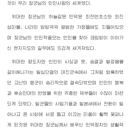
것이 우리
장군님
의 인민사랑의 세계였다.
위대한
장군님
의 하늘같은 인덕은 최전연초소와 외진
섬마을, 나라의 방방곡곡 평범한 가정들에도 깃들어있으
며
장군님
의 인민적풍모는 인민을 찾아 끊임없이 이어가
신 현지지도의 길우에도 뜨겁게 새겨져있다.
위대한 령도자
와 인민이 사상과 뜻, 숨결과 발걸음을
같이해나가는 일심단결의 대진군속에서 그처럼 엄혹하였
던 고난의 행군이 승리적으로 결속되였으며 인민의 행복
과 후손만대의 번영을 위한 귀중한 재부들이 수많이 마련
되게 되였다. 일군들의 사업기풍과 일본새에서 전환이 일
어나고 온 사회에 서로 돕고 이끄는 미풍이 활짝 꽃펴나
게 된것은
위대한
장군님
께서 베푸신 인덕정치의 생활력