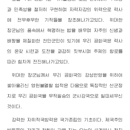
과 민족성을 철저히 구현하며 자력자강의 위력으로 력사
에 전무후무한 기적들을 창조해나가고있다.
위대한
장군님
의 품속에서 혁명하는 법을 배우며 자주의 신념과
배짱을 체질화한 천만군민이 있기에 우리 공화국은 력사
의 온갖 시련과 도전을 과감히 짓부시며 주체의 항로를
따라 힘차게 전진해나가고있다.
위대한
장군님
께서 우리 공화국의 강성번영을 위하여
쌓아올리신 영원불멸할 업적은 다음으로 독창적인 선군정
치로 우리 공화국을 무적필승의 군사강국으로 일떠세우신
것이다.
강력한 자위적국방력은 국가존립의 기초이다. 제국주의