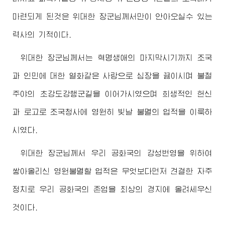
마련되게 된것은
위대한
장군님
께서만이 안아오실수 있는
력사의 기적이다.
위대한
장군님
께서는 혁명생애의 마지막시기까지 조국
과 인민에 대한 열화같은 사랑으로 심장을 끓이시며 불철
주야의 초강도강행군길을 이어가시였으며 희생적인 헌신
과 로고로 조국청사에 영원히 빛날 불멸의 업적을 이룩하
시였다.
위대한
장군님
께서 우리 공화국의 강성번영을 위하여
쌓아올리신 영원불멸할 업적은 무엇보다먼저 견결한 자주
정치로 우리 공화국의 존엄을 최상의 경지에 올려세우신
것이다.