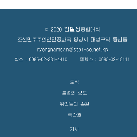
김일성
© 2020
종합대학
조선민주주의인민공화국 평양시 대성구역 룡남동
ryongnamsan@star-co.net.kp
확스 : 0085-02-381-4410 텔렉스 : 0085-02-18111
로작
불멸의 령도
위인들의 손길
특간호
기사