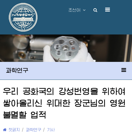
조선어
과학연구
우리 공화국의 강성번영을 위하여
쌓아올리신
위대한
장군님
의 영원
불멸할 업적
첫페지
/
과학연구
/
기사