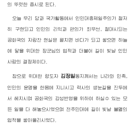
의 뚜렷한 증시로 된다.
오늘 우리 당과 국가활동에서 인민대중제일주의가 철저
히 구현되고 인민의 리익과 편의가 최우선, 절대시되는
공화국의 자랑찬 현실은 펼치면 바다가 되고 쌓으면 하늘
에 닿을
위대한
장군님
의 업적과 더불어 길이 빛날 인민
사랑의 결정체이다.
김정일
참으로
위대한
령도자
동지
께서는 나라와 민족,
인민의 운명을 한몸에 지니시고 력사의 생눈길을 진두에
서 헤치시며 공화국의 강성번영을 위하여 하실수 있는 모
든 일을 다 해놓으시였으며 천추만대에 길이 빛날 불멸의
업적을 쌓아올리시였다.