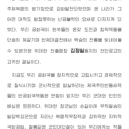
주체혁명의 병기창으로 강화발전되였으며 온 나라가 그
어떤 대적도 범접못하는 난공불락의 요새로 다져지게 되
였다. 우리 공화국이 원쑤들의 온갖 도전과 침략책동을
단호히 쳐갈기며 반제대결전에서 백승의 전통을 빛내여올
김정일
수 있은것은 위대한 천출명장
동지
의 천만로고의
고귀한 결실이다.
지금도 우리 공화국을 정치적으로 고립시키고 경제적으
로 질식시키며 군사적으로 압살하려는 제국주의반동세력
들의 반공화국책동은 변함이 없지만 우리 군대와 인민의
배심은 든든하다.
위대한
장군님
의 손길아래 무적필승의
일당백강군으로 자라난 혁명적무장력과 강위력한 자위적
국방공업, 철통같은 군민대단결이 있어 우리에게는 적들