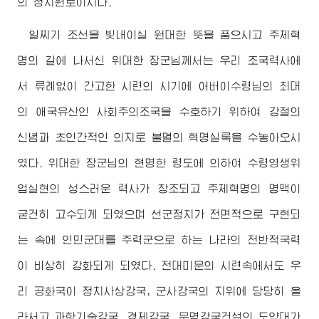
의 정치원로이시다.
일찌기 조선을 빛내이실 원대한 뜻을 품으시고 주체혁
명의 길에 나서신
위대한
장군님
께서는 우리 조국력사에
서 류례없이 간고한 시련의 시기에
어버이수령님
의 최대
의 애국유산인 사회주의조국을 수호하기 위하여 강철의
신념과 초인간적인 의지로 불멸의 혁명실록을 수놓아오시
였다.
위대한
장군님
의 현명한 령도에 의하여 수령영생위
업실현의 성스러운 력사가 창조되고 주체혁명의 명맥이
굳건히 고수되게 되였으며 선군정치가 전면적으로 구현되
는 속에 인민군대를 주력군으로 하는 나라의 전반적국력
이 비상히 강화되게 되였다. 전대미문의 시련속에서도 우
리 공화국이 정치사상강국, 군사강국의 지위에 당당히 올
라서고 과학기술강국, 경제강국, 문명강국건설의 도약대가