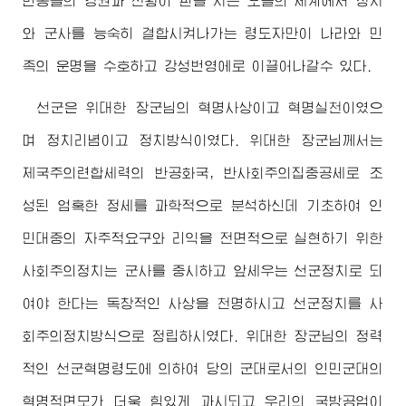
반동들의 강권과 전횡이 판을 치는 오늘의 세계에서 정치
와 군사를 능숙히 결합시켜나가는 령도자만이 나라와 민
족의 운명을 수호하고 강성번영에로 이끌어나갈수 있다.
선군은
위대한
장군님
의 혁명사상이고 혁명실천이였으
며 정치리념이고 정치방식이였다.
위대한
장군님
께서는
제국주의련합세력의 반공화국, 반사회주의집중공세로 조
성된 엄혹한 정세를 과학적으로 분석하신데 기초하여 인
민대중의 자주적요구와 리익을 전면적으로 실현하기 위한
사회주의정치는 군사를 중시하고 앞세우는 선군정치로 되
여야 한다는 독창적인 사상을 천명하시고 선군정치를 사
회주의정치방식으로 정립하시였다.
위대한
장군님
의 정력
적인 선군혁명령도에 의하여 당의 군대로서의 인민군대의
혁명적면모가 더욱 힘있게 과시되고 우리의 국방공업이