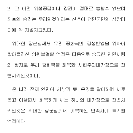
의 그 어떤 위협공갈이나 강권이 절대로 통할수 없으며
최후의 승리는 우리의것이라는 신념이 천만군민의 심장마
다에 꽉 차넘치고있다.
위대한
장군님
께서 우리 공화국의 강성번영을 위하여
쌓아올리신 영원불멸할 업적은 다음으로 숭고한 인민사랑
의 정치로 우리 공화국을 화목한 사회주의대가정으로 전
변시키신것이다.
온 나라 전체 인민이 사상과 뜻, 운명을 같이하며 서로
돕고 이끌면서 화목하게 사는 하나의 대가정으로 전변시
키신것은
위대한
장군님
께서 이룩하신 민족사에 특기할
업적이다.