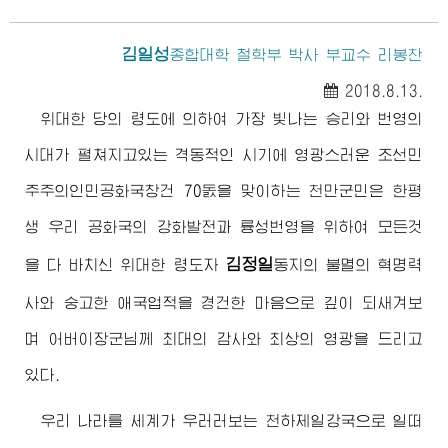
김일성
종합대학
철학부 박사 부교수 리봉찬
2018.8.13.
위대한 당의 령도에 의하여 가장 빛나는 승리와 번영의
시대가 펼쳐지고있는 격동적인 시기에 영광스러운 조선민
주주의인민공화국창건 70돐을 맞이하는 천만군민은 한평
생 우리 공화국의 강화발전과 륭성번영을 위하여 모든것
김정일
을 다 바치신
위대한
령도자
동지
의 불멸의 혁명력
사와 숭고한 애국업적을 경건한 마음으로 깊이 되새겨보
며
어버이장군님
께 최대의 감사와 최상의 영광을 드리고
있다.
우리 나라를 세계가 우러러보는 천하제일강국으로 일떠