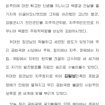
회주의에 대한 확고한 신념을 지니시고 혁명과 건설을 줄
기차게 이끌어오시였으며 그처럼 어려웠던 고난의 행군,
강행군시기 천만군민을 자주적근위병, 자주적인민으로 키
우시여 혁명의 주체적력량을 비상히 강화하시였다.
위대한
장군님
의 탁월하고 세련된 령도가 있었기에 우
리 공화국은 사상에서 주체, 정치에서 자주, 경제에서 자
립, 국방에서 자위의 원칙을 견결히 고수하며 새 세기에
도 자기의 발전행로를 자랑찬 승리로 수놓아올수 있었다.
김일성
위대한
장군님
의 자주정치로 하여
민족의 존엄과
영예가 만방에 떨쳐지고 우리 공화국은 불패의 사회주의
보루로 온 세계에 빛을 뿌리게 되였다.
오늘 우리 공화국은 국가활동의 모든 분야에서 주체성