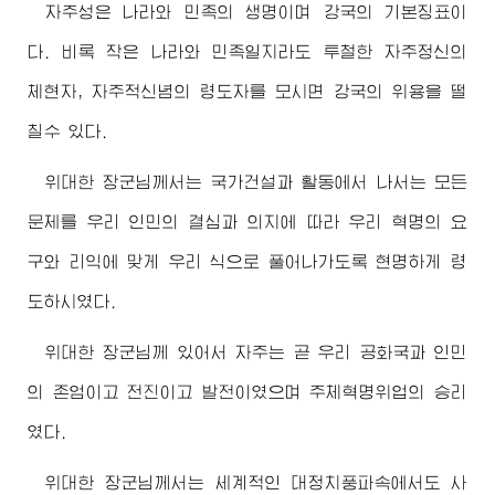
자주성은 나라와 민족의 생명이며 강국의 기본징표이
다. 비록 작은 나라와 민족일지라도 투철한 자주정신의
체현자, 자주적신념의 령도자를 모시면 강국의 위용을 떨
칠수 있다.
위대한
장군님
께서는 국가건설과 활동에서 나서는 모든
문제를 우리 인민의 결심과 의지에 따라 우리 혁명의 요
구와 리익에 맞게 우리 식으로 풀어나가도록 현명하게 령
도하시였다.
위대한
장군님
께 있어서 자주는 곧 우리 공화국과 인민
의 존엄이고 전진이고 발전이였으며 주체혁명위업의 승리
였다.
위대한
장군님
께서는 세계적인 대정치풍파속에서도 사