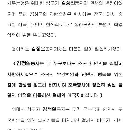
김정일
세우는것은
위대한
령도자
동지
의 필생의 념원이였
으며 우리 공화국의 자랑스러운 력사에는
장군님
께서 숭
고한 애국, 애민의 헌신적로고로 쌓아올리신 불멸의 혁명
업적이 빛을 뿌리고있다.
김정은
경애하는
동지
께서는 다음과 같이 말씀하시였다.
김정일
《
동지
는 그 누구보다도 조국과 인민을 열렬히
사랑하시였으며 조국의 부강번영과 인민의 행복을 위한
길에 한생을 깡그리 바치시여 조국청사에 영원히 빛날 불
멸의 업적을 이룩하신 절세의 애국자이십니다.》
김정일
위대한
령도자
동지
는 우리 공화국과 인민의 무
궁번영을 위한 억년기틀을 마련하신 절세의 애국자, 희세