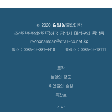
김일성
© 2020
종합대학
조선민주주의인민공화국 평양시 대성구역 룡남동
ryongnamsan@star-co.net.kp
확스 : 0085-02-381-4410 텔렉스 : 0085-02-18111
로작
불멸의 령도
위인들의 손길
특간호
기사