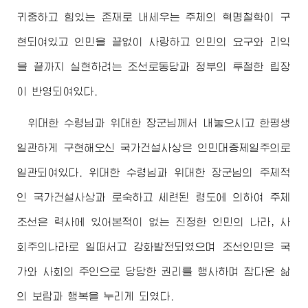
귀중하고 힘있는 존재로 내세우는 주체의 혁명철학이 구
현되여있고 인민을 끝없이 사랑하고 인민의 요구와 리익
을 끝까지 실현하려는 조선로동당과 정부의 투철한 립장
이 반영되여있다.
위대한
수령님
과
위대한
장군님께서
내놓으시고 한평생
일관하게 구현해오신 국가건설사상은 인민대중제일주의로
일관되여있다.
위대한
수령님
과
위대한
장군님
의 주체적
인 국가건설사상과 로숙하고 세련된 령도에 의하여 주체
조선은 력사에 있어본적이 없는 진정한 인민의 나라, 사
회주의나라로 일떠서고 강화발전되였으며 조선인민은 국
가와 사회의 주인으로 당당한 권리를 행사하며 참다운 삶
의 보람과 행복을 누리게 되였다.