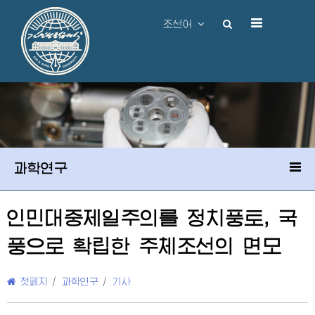
조선어
과학연구
인민대중제일주의를 정치풍토, 국
풍으로 확립한 주체조선의 면모
첫페지
/
과학연구
/
기사