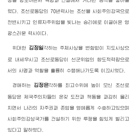
쟁을 령도하면서 혁명과 건설에서 커다란 공적을 쌓아올
렸다. 조선로동당의 70년력사는 조선을 사회주의강국으로
전변시키고 인류자주위업을 빛나는 승리에로 이끌어온 영
광스러운 력사이다.
김정일
위대한
각하는 주체사상을 변함없이 지도사상으
로 내세우시고 조선로동당이 선군위업의 향도적력량으로
서의 사명과 역할을 훌륭히 수행해나가도록 이끄시였다.
김정은
경애하는
각하를 최고수위에 높이 모신 조선로
동당은 제국주의자들의 온갖 도전과 책동을 과감히 물리
치면서 나라의 자주권과 존엄을 영예롭게 수호하고있으며
사회주의강성국가를 건설하기 위한 투쟁을 힘있게 벌리고
있다고 말하였다.