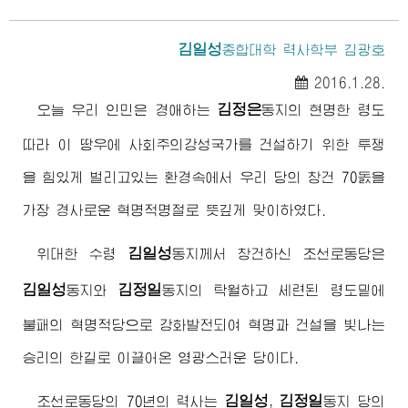
김일성
종합대학 력사학부 김광호
2016.1.28.
김정은
오늘 우리 인민은
경애하는
동지
의 현명한 령도
따라 이 땅우에 사회주의강성국가를 건설하기 위한 투쟁
을 힘있게 벌리고있는 환경속에서 우리 당의 창건 70돐을
가장 경사로운 혁명적명절로 뜻깊게 맞이하였다.
김일성
위대한
수령
동지
께서 창건하신 조선로동당은
김일성
김정일
동지
와
동지
의 탁월하고 세련된 령도밑에
불패의 혁명적당으로 강화발전되여 혁명과 건설을 빛나는
승리의 한길로 이끌어온 영광스러운 당이다.
김일성
김정일
조선로동당의 70년의 력사는
,
동지
당의