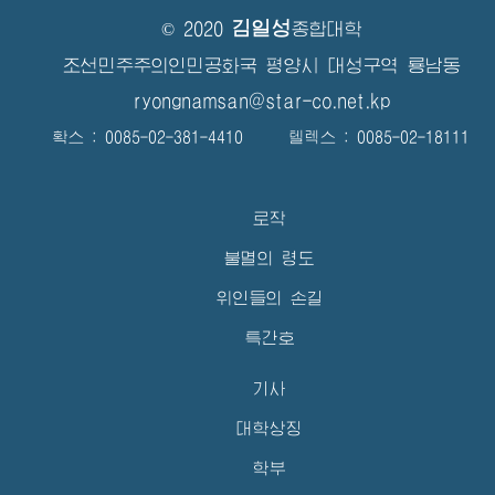
김일성
© 2020
종합대학
조선민주주의인민공화국 평양시 대성구역 룡남동
ryongnamsan@star-co.net.kp
확스 : 0085-02-381-4410 텔렉스 : 0085-02-18111
로작
불멸의 령도
위인들의 손길
특간호
기사
대학상징
학부