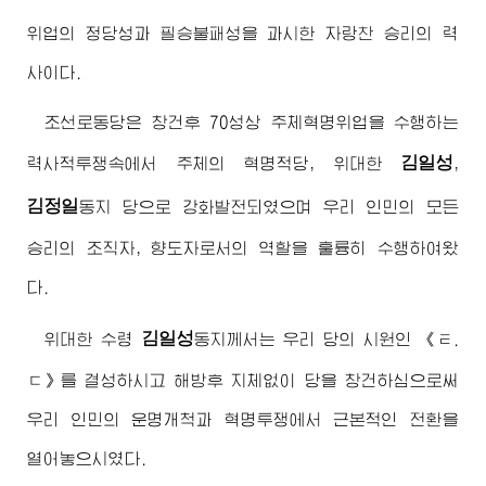
위업의 정당성과 필승불패성을 과시한 자랑찬 승리의 력
사이다.
조선로동당은 창건후 70성상 주체혁명위업을 수행하는
김일성
력사적투쟁속에서 주체의 혁명적당, 위대한
,
김정일
동지
당으로 강화발전되였으며 우리 인민의 모든
승리의 조직자, 향도자로서의 역할을 훌륭히 수행하여왔
다.
김일성
위대한
수령
동지
께서는 우리 당의 시원인 《ㅌ.
ㄷ》를 결성하시고 해방후 지체없이 당을 창건하심으로써
우리 인민의 운명개척과 혁명투쟁에서 근본적인 전환을
열어놓으시였다.