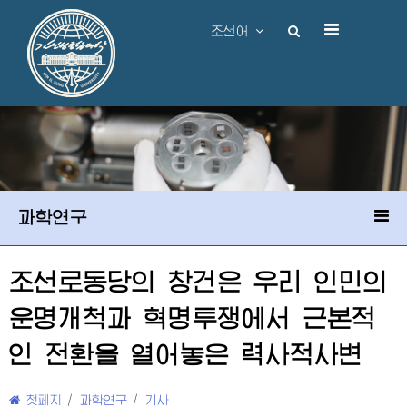
조선어
과학연구
조선로동당의 창건은 우리 인민의
운명개척과 혁명투쟁에서 근본적
인 전환을 열어놓은 력사적사변
첫페지
/
과학연구
/
기사