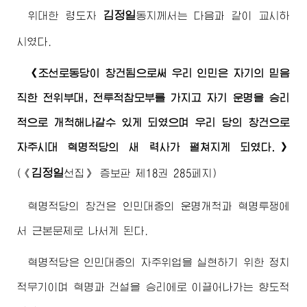
김정일
위대한 령도자
동지
께서는 다음과 같이 교시하
시였다.
《조선로동당이 창건됨으로써 우리 인민은 자기의 믿음
직한 전위부대, 전투적참모부를 가지고 자기 운명을 승리
적으로 개척해나갈수 있게 되였으며 우리 당의 창건으로
자주시대 혁명적당의 새 력사가 펼쳐지게 되였다.》
김정일
(《
선집》 증보판 제18권 285페지)
혁명적당의 창건은 인민대중의 운명개척과 혁명투쟁에
서 근본문제로 나서게 된다.
혁명적당은 인민대중의 자주위업을 실현하기 위한 정치
적무기이며 혁명과 건설을 승리에로 이끌어나가는 향도적