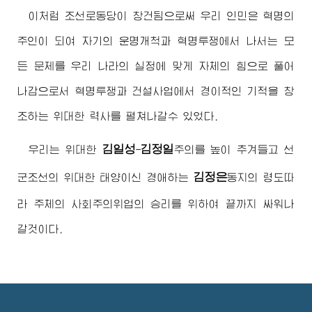
이처럼 조선로동당이 창건됨으로써 우리 인민은 혁명의
주인이 되여 자기의 운명개척과 혁명투쟁에서 나서는 모
든 문제를 우리 나라의 실정에 맞게 자체의 힘으로 풀어
나감으로서 혁명투쟁과 건설사업에서 경이적인 기적을 창
조하는 위대한 력사를 펼쳐나갈수 있었다.
김일성
김정일
우리는 위대한
-
주의를 높이 추겨들고 선
김정은
군조선의 위대한 태양이신
경애하는
동지
의 령도따
라 주체의 사회주의위업의 승리를 위하여 끝까지 싸워나
갈것이다.