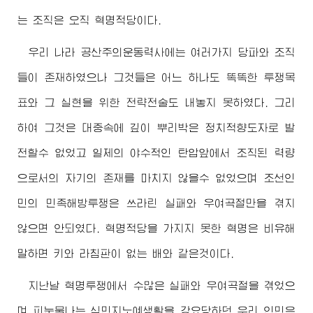
는 조직은 오직 혁명적당이다.
우리 나라 공산주의운동력사에는 여러가지 당파와 조직
들이 존재하였으나 그것들은 어느 하나도 똑똑한 투쟁목
표와 그 실현을 위한 전략전술도 내놓지 못하였다. 그리
하여 그것은 대중속에 깊이 뿌리박은 정치적향도자로 발
전할수 없었고 일제의 야수적인 탄압앞에서 조직된 력량
으로서의 자기의 존재를 마치지 않을수 없었으며 조선인
민의 민족해방투쟁은 쓰라린 실패와 우여곡절만을 겪지
않으면 안되였다. 혁명적당을 가지지 못한 혁명은 비유해
말하면 키와 라침판이 없는 배와 같은것이다.
지난날 혁명투쟁에서 수많은 실패와 우여곡절을 겪었으
며 피눈물나는 식민지노예생활을 강요당하던 우리 인민은