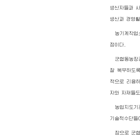
생산자들과 
생산과 경영활
농기계작업
점이다.
군협동농장
잘 복무하도록
적으로 리용하
자와 자재들도
농업지도기
기술적수단들이
참으로 군