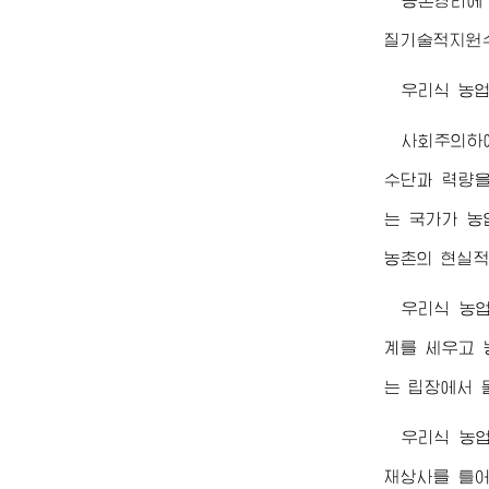
농촌경리에 
질기술적지
원
우리식 농업
사회주의하
수단과 력량을
는 국가가 농
농촌의 현실적
우리식 농
계를 세우고 
는 립장에서 
우리식 농
재상사를 틀어