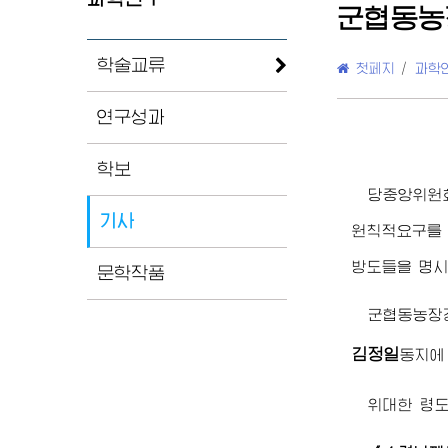
군협동농
학술교류
첫페지
/
과학
연구성과
학보
당중앙위원
기사
원칙적요구를
방도들을 명시
문학작품
군협동농장
김정일
동지
에
위대한
령