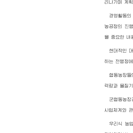
려나가며 계획
경영활동의
농공정의 진행
을 중요한 내
현대적인 
하는 전행정에
협동농장들
력량과 물질기
군협동농장
사업체계와 관
우리식 농