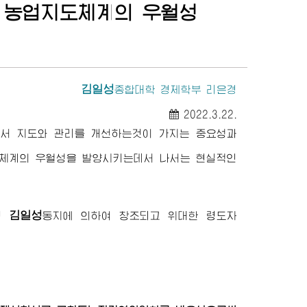
 농업지도체계의 우월성
김일성
종합대학
경제학부 리은경
2022.3.22.
서 지도와 관리를 개선하는것이 가지는 중요성과
체계의 우월성을 발양시키는데서 나서는 현실적인
김일성
령
동지
에 의하여 창조되고
위대한
령도자