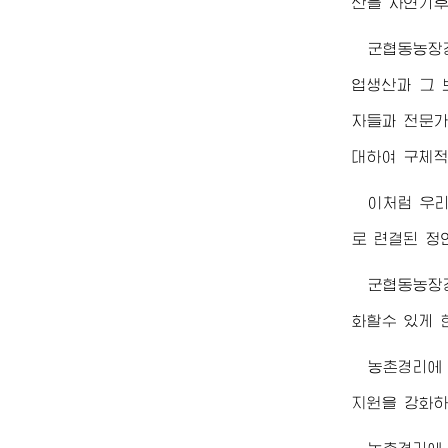
산을 자연기후
군협동농장
업생산과 그 
자들과 전문가
대하여 구체적
이처럼 우리
로 련결된 정
군협동농장
화할수 있게 
농촌경리에
지원을 강화하