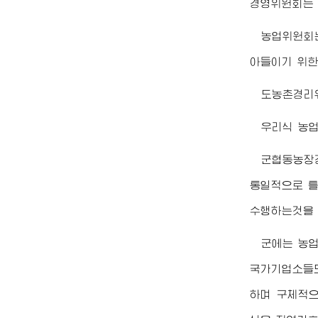
경영위원회는 
농업위원회
아들이기 위한
도농촌경리
우리식 농
군협동농장
통일적으로 틀
수행하는것을 
군에는 농
국가기업소들도
하며 구체적으