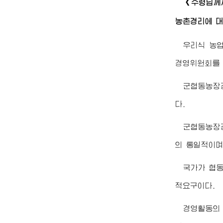
《
수령님께
농촌경리에 대
우리식 농
경영위원회를
군협동농장
다.
군협동농장
의 통일적이며
국가가 협
적요구이다.
경영활동의