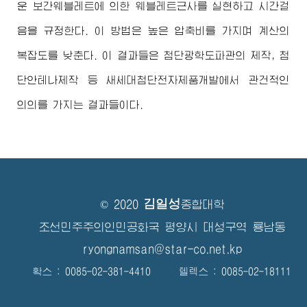
운 보간웨블레트에 의한 웨블레트근사를 실현하고 시간걸
음을 규정한다. 이 방법은 높은 압축비를 가지며 계산의
복잡도를 낮춘다. 이 결과들은 첨단광학도파관의 제작, 첨
단안테나제작 등 새세대첨단전자제품개발에서 관건적인
의의를 가지는 결과들이다.
김일성
© 2020
종합대학
조선민주주의인민공화국 평양시 대성구역 룡남동
ryongnamsan@star-co.net.kp
확스 : 0085-02-381-4410 텔렉스 : 0085-02-18111