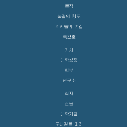
로작
불멸의 령도
위인들의 손길
특간호
기사
대학상징
학부
연구소
학자
건물
대학기금
구내길을 따라