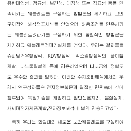
유한대역성, 정규성, 보간성, 대칭성 또는 직교성 등을 만
족시키는 웨블레트를 구성하는 방법론을 제기하고 그의
구체적인 해석적표시식을 얻었으며 허용조건을 만족시키
는 웨블레트려파기를 구성하기 위한 통일적인 방법론을
제기하고 웨블레트려파기실체를 얻었다. 우리는 결과들을
슈뢰딩거우방정식, KDV방정식, 막스웰방정식의 풀이법
개발, 나노물질설계 등에 리용하였으며 나노급의 정확도
로 우수한 결과를 얻었다. 이러한 수치조화해석에서의 우
리의 연구성과들은 전자정보학문과 밀접한 련관속에 깊이
침투되여 독점기술을 개발하고 첨단신호처리, 물질설계,
새세대전자제품개발,전자정보해석에 널리 리용되고있다.
특히 우리는 한형태의 새로운 보간웨블레트를 구성하여