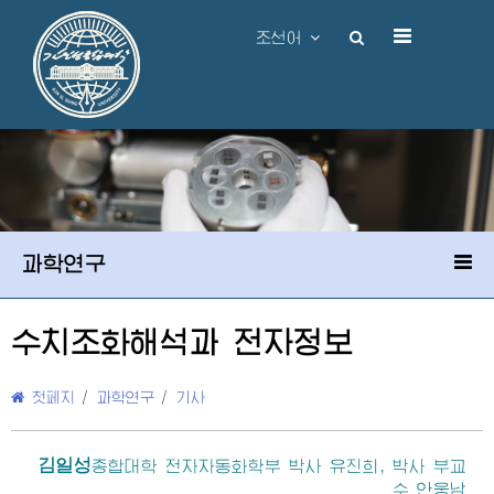
조선어
과학연구
수치조화해석과 전자정보
첫페지
/
과학연구
/
기사
김일성
종합대학
전자자동화학부 박사 유진희, 박사 부교
수 안웅남