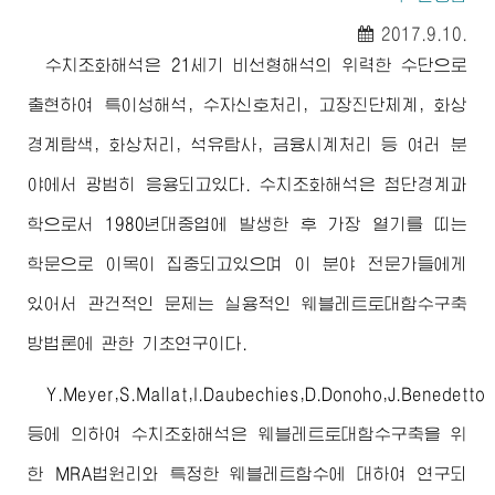
2017.9.10.
수치조화해석은 21세기 비선형해석의 위력한 수단으로
출현하여 특이성해석, 수자신호처리, 고장진단체계, 화상
경계탐색, 화상처리, 석유탐사, 금융시계처리 등 여러 분
야에서 광범히 응용되고있다. 수치조화해석은 첨단경계과
학으로서 1980년대중엽에 발생한 후 가장 열기를 띠는
학문으로 이목이 집중되고있으며 이 분야 전문가들에게
있어서 관건적인 문제는 실용적인 웨블레트토대함수구축
방법론에 관한 기초연구이다.
Y.Meyer,S.Mallat,I.Daubechies,D.Donoho,J.Benedetto
등에 의하여 수치조화해석은 웨블레트토대함수구축을 위
한 MRA법원리와 특정한 웨블레트함수에 대하여 연구되