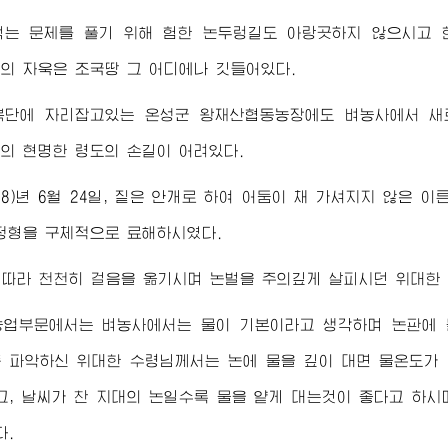
먹는 문제를 풀기 위해 험한 논두렁길도 아랑곳하지 않으시고 
멸의 자욱은 조국땅 그 어디에나 깃들어있다.
북단에 자리잡고있는 온성군 왕재산협동농장에도 벼농사에서 새
님
의 현명한 령도의 손길이 어려있다.
978)년 6월 24일, 짙은 안개로 하여 어둠이 채 가셔지지 않은 
정형을 구체적으로 료해하시였다.
 따라 천천히 걸음을 옮기시며 논벌을 주의깊게 살피시던
위대한
농업부문에서는 벼농사에서는 물이 기본이라고 생각하며 논판에 
뜸 파악하신
위대한
수령님께서
는 논에 물을 깊이 대면 물온도가
고, 날씨가 찬 지대의 논일수록 물을 얕게 대는것이 좋다고 하시
다.