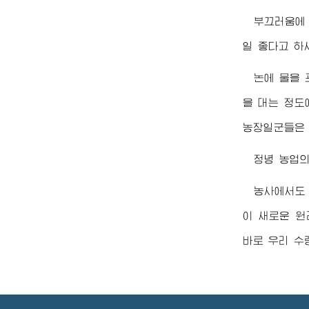
부끄러움에
일 좋다고 하
논에 물을 
을 대는 정도
농장일군들은 
정녕 농업
농사에서도
이 새로운 원
바로 우리
수