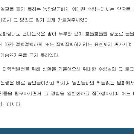
 얼굴을 들지 못하는 농장일군에게
위대한
수령님께서
는 앞으로
시면서 그 방법도 알기 쉽게 가르쳐주시였다.
포화상태로 댄다는것은 땅이 두부와 같이 흐들흐들할 정도로 물을 
에 따라 절벅절벅하게 또는 잘박잘박하게라는 표현까지 써가시
가슴뜨거움을 금치 못하였다.
의 과학적발전을 위해 심혈을 기울여오신
위대한
수령님
의 그 로고
 선생은 바로 농민들이라고 하시며 농민들과의 허물없는 담화에서
리들을 탐구하시면서 그 경험을 일반화하고 집대성하시여 어느
령님
이시다.