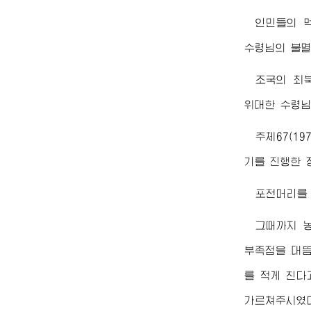
인민들의 
수령님
의 불
조국의 최
위대한
수령
주체67(1
기를 진행한 
포전머리를
그때까지 
부족점을 대
를 적게 친다
가르쳐주시였