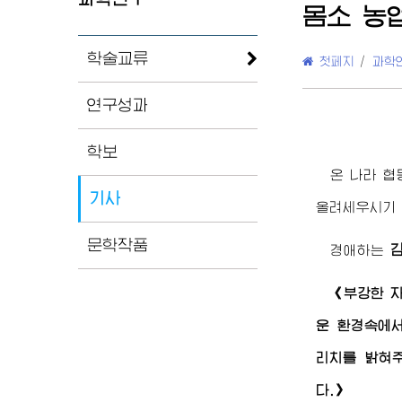
몸소 농
학술교류
첫페지
/
과학
연구성과
학보
온 나라 
기사
올려세우시기
문학작품
경애하는
《부강한 
운 환경속에
리치를 밝혀
다.》