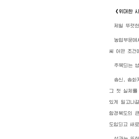
《
위대한
사
제일 뚜렷한
농업부문에
써 어떤 조건
주목되는 성
송신, 송화
그 첫 실체를
있게 밀고나갈
함경북도의 
도입되고 새로
성과는 또한