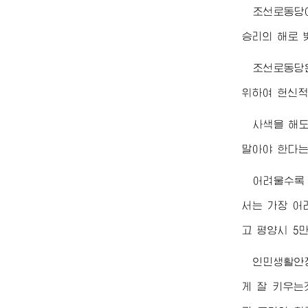
조선로동당이
승리의 해로 
조선로동당
위하여 헌신적
사색을 해도
말아야 한다는
어려울수록
서는 가장 어
고 평양시 5
인민생활안
게 잘 키우는