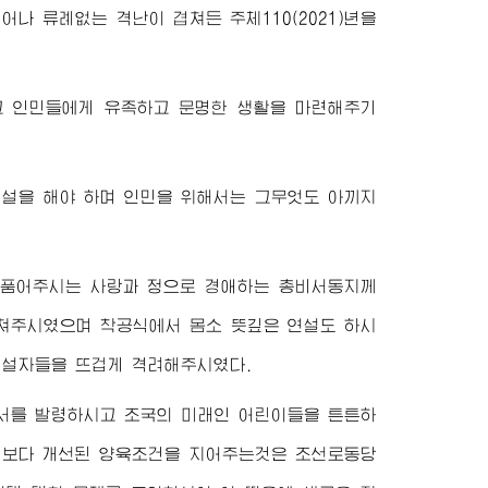
 류례없는 격난이 겹쳐든 주체110(2021)년을
고 인민들에게 유족하고 문명한 생활을 마련해주기
건설을 해야 하며 인민을 위해서는 그무엇도 아끼지
 품어주시는 사랑과 정으로
경애하는
총비서동지
께
펼쳐주시였으며 착공식에서 몸소 뜻깊은 연설도 하시
설자들을 뜨겁게 격려해주시였다.
서를 발령하시고 조국의 미래인 어린이들을 튼튼하
 보다 개선된 양육조건을 지어주는것은 조선로동당