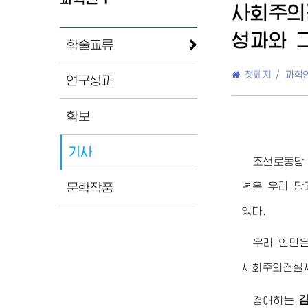
사회주의
성과와 
학술교류
첫페지
/
과학
연구성과
학보
기사
조선로동당 
년은 우리 
문학작품
였다.
우리 인민은
사회주의건설사
경애하는