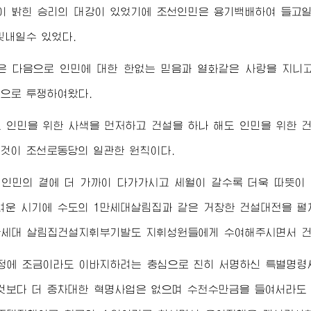
 밝힌 승리의 대강이 있었기에 조선인민은 용기백배하여 들고일어나
빛내일수 있었다.
은 다음으로 인민에 대한 한없는 믿음과 열화같은 사랑을 지니
으로 투쟁하여왔다.
 인민을 위한 사색을 먼저하고 건설을 하나 해도 인민을 위한 
것이 조선로동당의 일관한 원칙이다.
 인민의 곁에 더 가까이 다가가시고 세월이 갈수록 더욱 따뜻이
려운 시기에 수도의 1만세대살림집과 같은 거창한 건설대전을 
만세대 살림집건설지휘부기발도 지휘성원들에게 수여해주시면서 건
정에 조금이라도 이바지하려는 충심으로 친히 서명하신 특별명령
것보다 더 중차대한 혁명사업은 없으며 수천수만금을 들여서라도