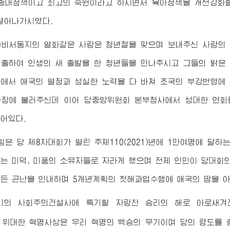
최중대정책이고
최고
의 숙원이라고 하시면서 육아정책을 개선강화할
열어나가시였다.
총비서동지
의 열화같은 사랑은 청년절을 맞으며 보내주신 사랑의
출하여 인생의 새 출발을 한 청년들을 만나주시고 그들의 밝은
에서 애국의 열정과 성실한 노력을 다 바쳐 조국의 부강번영에
사장에 불러주신데 이어 당중앙위원회 본부청사에서 성대한 연회
어있다.
힘은 당 제8차대회가 열린 주체110(2021)년에 1만여명에 달
는 미덕, 미풍의 소유자들로 자라게 했으며 전체 인민이 당대회
든 곤난을 인내하며 5개년계획의 첫해과업수행에 애국의 땀을 아
리의 사회주의건설사에 특기할 자랑찬 승리의 해로 아로새겨진 
의
위대한
혁명사상은 우리 혁명의 백승의 무기이며 당의 령도를 