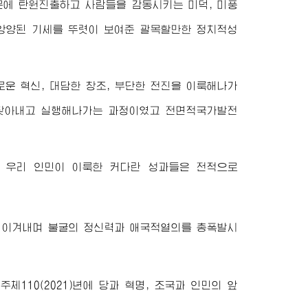
문에 탄원진출하고 사람들을 감동시키는 미덕, 미풍
 앙양된 기세를 뚜렷이 보여준 괄목할만한 정치적성
운 혁신, 대담한 창조, 부단한 전진을 이룩해나가
 찾아내고 실행해나가는 과정이였고 전면적국가발전
년에 우리 인민이 이룩한 커다란 성과들은 전적으로
히 이겨내며 불굴의 정신력과 애국적열의를 총폭발시
110(2021)년에 당과 혁명, 조국과 인민의 앞