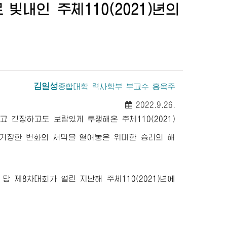
내인 주체110(2021)년의
김일성
종합대학
력사학부 부교수 홍옥주
2022.9.26.
긴장하고도 보람있게 투쟁해온 주체110(2021)
 거창한 변화의 서막을 열어놓은
위대한
승리의 해
 제8차대회가 열린 지난해 주체110(2021)년에