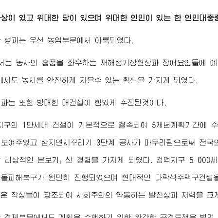
상이 있고
위대한
당이 있으며
위대한
인민이 있는 한 인민대중
 성과는 우선 농업부문에서 이룩되였다.
서는 농사의 흉풍을 좌우하는 재해성기상현상과 장애요인들에 예
에서도 농사를 안전하게 지을수 있는 확신을 가지게 되였다.
과는 또한 방대한 대건설이 힘있게 추진된것이다.
지구의 1만세대 건설이 기본적으로 결속되여 5개년계획기간에 
 보여주었고 삼지연시꾸리기 3단계 공사가 마무리됨으로써 전국
 리상적인 본보기, 산 경험을 가지게 되였다. 검덕지구 5 00
큰물피해복구가 원만히 진행되였으며 현대적인 다락식주택구건설을
운 착상들이 창조되여 사회주의의 약동하는 발전상과 저력을 크
 경제부문에서도 계획을 수행하기 위한 완강한 공격투쟁을 벌려