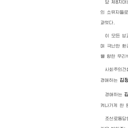
당 제8차대
의 소유자들로
과였다.
이 모든 성
며 극난한 환
을 향한 우리
사회주의건설
김
경애하는
경애하는
켜나가게 한 
조선로동당은