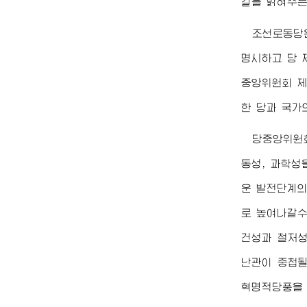
길을 밝혀주는
조선로동당은
명시하고 당 
중앙위원회 제
한 당과 국가
당중앙위원
동성, 과학성
운 발전단계의
로 높여나갈수
건성과 철저성
난관이 중첩될
혁명적당풍을 