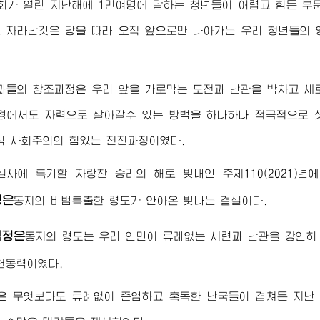
회가 열린 지난해에 1만여명에 달하는 청년들이 어렵고 힘든 부
 자라난것은 당을 따라 오직 앞으로만 나아가는 우리 청년들의
과들의 창조과정은 우리 앞을 가로막는 도전과 난관을 박차고 새로
경에서도 자력으로 살아갈수 있는 방법을 하나하나 적극적으로
식 사회주의의 힘있는 전진과정이였다.
사에 특기할 자랑찬 승리의 해로 빛내인 주체110(2021)
정은
동지
의 비범특출한 령도가 안아온 빛나는 결실이다.
김정은
동지
의 령도는 우리 인민이 류례없는 시련과 난관을 강인
원동력이였다.
 무엇보다도 류례없이 준엄하고 혹독한 난국들이 겹쳐든 지난 주체