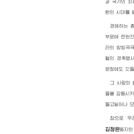
과 국가의 
환의 시대를 
경애하는
부문에 탄원진
라의 방방곡곡
월의 경축행
은정에도 깃들
그 사랑의 
들을 감동시키
들고일어나 모
참으로 우
김정은
동지