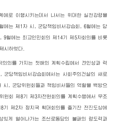
음단계에로 이행시키는데서 나서는
위대한
실천강령을
월에는 제1차 시, 군당책임비서강습회, 6월에는 당
, 9월에는
최고
인민회의 제14기 제5차회의를 비롯
제시하였다.
적의의를 가지는 첫해의 계획수립에서 견인성과 력
시, 군당책임비서강습회에서는 사회주의건설의 새로
서 시, 군당위원회들과 책임비서들의 역할을 백방으
앙위원회 제8기 제3차전원회의를 계획수행에서 무조
제8기 제2차 정치국 확대회의를 줄기찬 전진도상에
신성있게 열어나가는 조선로동당의 불패의 령도력과