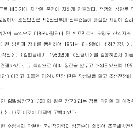
군을 바다가에 처박힐 운명에 처하게 만들었다. 전쟁의 상황을 역
상에서 조선인민군 제2전선부대 전투원들이 매설한 지뢰에 걸려
 워커의 후임으로 미8군
사령관
이 된 밴프리트의 운명도 선임자와
대한 병력과 장비를 동원하여 1951년 8－9월에 《하기공세》,
화작전》, 《김화공세》, 1953년에 《신공세》를 감행하면서 
련패하였다. 그 책임으로 하여 정전을 앞두고 해임되였으며 195
사단》이라고 떠들던 미24사단장 띤은 장성별을 달고 조선전쟁
.
김일성
적인
장군
이 30대의 젊은
장군
이라는 점을 감안할 때 이것
다.》, 바로 이것이 미제의 고백이였다.
대한
수령님
의 탁월한 군사적지략과 령군술에 의하여 조국해방전