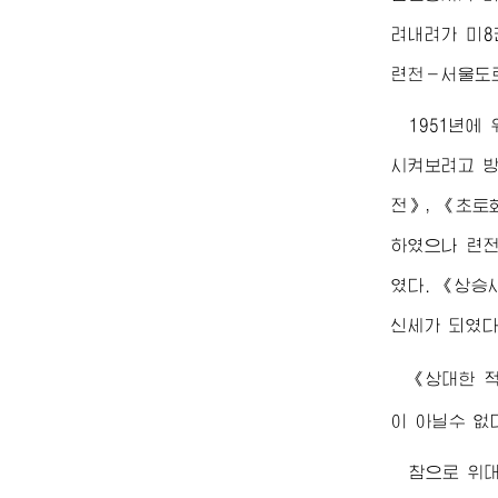
려내려가 미8
련천－서울도로
1951년에
시켜보려고 방
전》, 《초토
하였으나 련전
였다. 《상승
신세가 되였다
《상대한 
이 아닐수 없
참으로
위