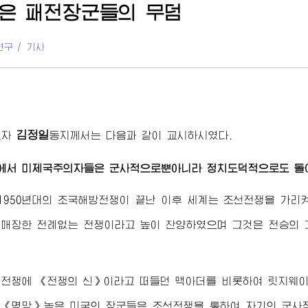
은 패전
장군
들의 무덤
연구
/
기사
김정일
도자
동지께서
는 다음과 같이 교시하시였다.
에서 미제국주의자들은 군사적으로뿐아니라 정치도덕적으로도 돌이
1950년대의 조국해방전쟁이 끝난 이후 세계는 조선전쟁을 가
매장한 전례없는 전쟁이라고 높이 찬양하였으며 그것은 전승의 
전쟁에 《전쟁의 신》이라고 떠들던 맥아더를 비롯하여 릿지웨이,
 《명망》높은 미국의
장군
들은 조선전쟁을 통하여 자기의 군사