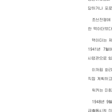
당하거나 포로
조선전쟁에
한 맥아더였다
맥아더는 제
1941년 7
사령관
으로 
이처럼 화려
직접 계획하고
워커는 미8
1948년 9
급출동시켜 미