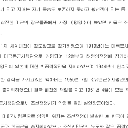
가 되고 지어는 자기 목숨도 보존하지 못하고 황천객이 되는 등 
 참전한 미군의
장군
들중에서 가장 《명망》이 높았던 인물은 
.
1차 세계대전에 참모장교로 참가하였으며 1919년에는 미륙군사관
월에 미극동군
사령관
으로 임명되여 12월부터 태평양전쟁에 참가하
임명되여 일본에 대한 반공격작전을 지휘하였으며 1944년에
원수
한 경력을 가지고있던 맥아더는 1950년 7월 《유엔군》
사령관
 총지휘하였으나 결국 패전의 책임을 지고 1951년 4월에 모든
군
사령관
으로서 조선전쟁시기 악명을 떨친 살인
장군
이였다.
월 미8군
사령관
으로 임명된 워커는 조선전쟁이 발발한 후 한국이 
군과 한국군을 총지휘하였으나 조선인민군의 노도와 같은 공격