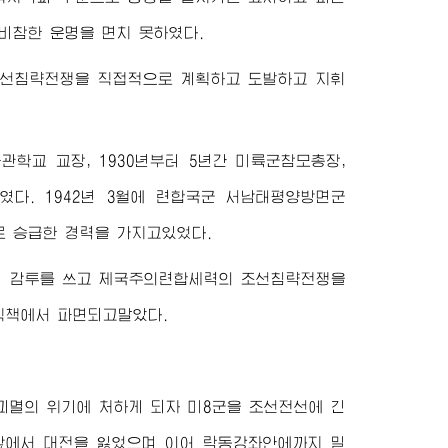
비참한 운명을 면치 못하였다.
조선침략전쟁을 직접적으로 계획하고 도발하고 지휘
학교 교장, 1930년부터 5년간 미륙군참모총장,
였다. 1942년 3월에 련합국군 서남태평양방면군
로 승급한 경력을 가지고있었다.
의 감투를 쓰고 제국주의련합세력의 조선침략전쟁을
 직책에서 파면되고말았다.
괴멸의 위기에 처하게 되자 미8군을 조선전선에 긴
앞에서 대전을 잃었으며 이어 락동강좌안에까지 밀