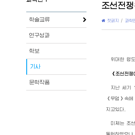
조선전쟁
학술교류
첫페지
/
과학
연구성과
학보
위대한
령
기사
《조선전쟁
문학작품
지난 세기 
《무덤》속에 
지고있다.
미제는 조선
동원하였으나