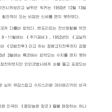
전시켜보려고 날뛰던 워커는 1950년 12월 13일
 황천객이 되는 비참한 신세를 면치 못하였다.
 크게 다를바 없었다. 밴프리트는 전선정황을 역전
 9－11월에는 《추기공세》, 1952년의 《교살작
이른바 《모범전투》라고 하는 정형고지전투까지 감행
3년 3월에는 륙군에서 퇴역되는 수치를 면치 못하
에 참전하였지만 인민군병사에게 손을 들고 포로되는
은 심히 유감스럽고 수치스러운 대아메리카의 비극
쟁은 미국의 《명망높은
장군
》들을 매장하는 하나