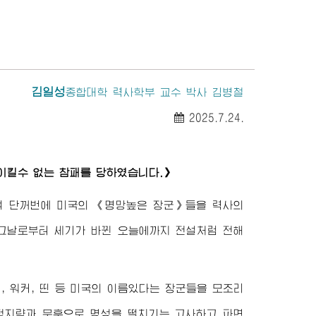
김일성
종합대학
력사학부 교수 박사 김병철
2025.7.24.
킬수 없는 참패를 당하였습니다.》
리켜 단꺼번에 미국의 《명망높은
장군
》들을 력사의
그날로부터 세기가 바뀐 오늘에까지 전설처럼 전해
 워커, 띤 등 미국의 이름있다는
장군
들을 모조리
적지략과 무훈으로 명성을 떨치기는 고사하고 파면