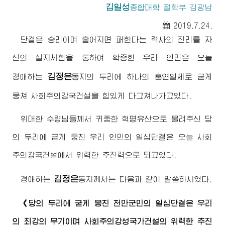
김일성
종합대학
철학부 김광남
2019.7.24.
단결은 승리이며 흩어지면 패한다는 력사의 진리를 자
신의 실지체험을 통하여 확증한 우리 인민은 오늘
김정은
경애하는
동지
의 두리에 하나의 혼연일체로 굳게
뭉쳐 사회주의강국건설을 힘있게 다그쳐나가고있다.
위대한
수령님
들께서 귀중한 혁명유산으로 물려주신 당
의 두리에 굳게 뭉친 우리 인민의 일심단결은 오늘 사회
주의강국건설에서 위력한 추진력으로 되고있다.
김정은
경애하는
동지
께서는 다음과 같이 말씀하시였다.
《당의 두리에 굳게 뭉친 천만군민의 일심단결은 우리
의 최강의 무기이며 사회주의강성국가건설의 위력한 추진