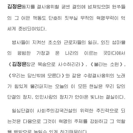
김정은
동지
를 결사옹위할 굳센 결의에 넘쳐있으며 원쑤들
의 그 어떤 책동도 단호히 짓부실 무적의 혁명무력이 억
세게 준비되여있다.
병사들이 지켜선 초소와 근로자들의 일터, 외진 섬마을
의 평범한 가정과 온 나라의 이르는 곳마다에서
김정은
《
장군
목숨으로 사수하리라》, 《불타는 소원》,
《우리는 당신밖에 모른다》와 같은 수령결사옹위의 노래
가 힘있게 울려퍼지는 오늘의 이 모든 현실은 우리 당의
단결의 정치, 인민사랑의 정치가 안아온 빛나는 결실이다.
일심단결이 사회주의강국건설의 위력한 추진력으로 되
는것은 다음으로 그것이 혁명의 주체를 강화하고 그 역할
을 백방으로 높일수 있게 하기때문이다.