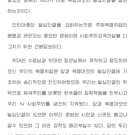
중요한 문제의 하나가 바로 혁명대오의 일심단결을 실현
하는것이다.
인민대중의 일심단결을 강화하는것은 주체혁명위업의
운명과 관련되는 중요한 문제이며 사회주의강국건설을 다
그치기 위한 근본담보이다.
위대한
수령님
과
위대한
장군님
께서 개척하고 령도하여
오신 우리의 혁명위업은 당과 혁명대오의 일심단결에 기
초하여 승리적으로 전진하여왔으며 우리는 일심단결의 위
력으로 제국주의를 비롯한 원쑤들의 침략책동을 짓부시고
우리 식 사회주의를 굳건히 지켜왔다. 당과 혁명대오의
일심단결이 있으면 아무리 준엄한 시련과 난관도 뚫고나
갈수 있으며 그 어떤 강적도 때려부실수 있다. 당의 두리