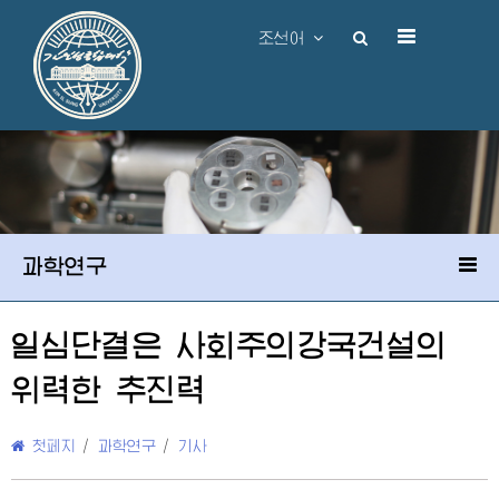
조선어
과학연구
일심단결은 사회주의강국건설의
위력한 추진력
첫페지
/
과학연구
/
기사