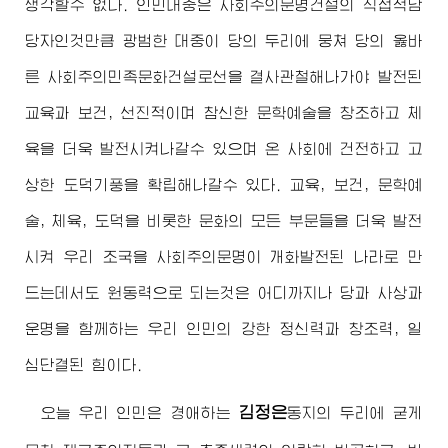
생각할수 없다. 인민대중은 사회주의문명건설의 직접적담
당자인것만큼 광범한 대중이 당의 두리에 뭉쳐 당의 옳바
른 사회주의민족문화건설로선을 결사관철해나가야 발전된
교육과 보건, 선진적이며 참신한 문학예술을 창조하고 체
육을 더욱 발전시켜나갈수 있으며 온 사회에 건전하고 고
상한 도덕기풍을 확립해나갈수 있다. 교육, 보건, 문학예
술, 체육, 도덕을 비롯한 문화의 모든 부문들을 더욱 발전
시켜 우리 조국을 사회주의문명이 개화발전된 나라로 만
드는데서도 원동력으로 되는것은 어디까지나 당과 사상과
운명을 함께하는 우리 인민의 강한 정신력과 창조력, 일
심단결된 힘이다.
김정은
오늘 우리 인민은
경애하는
동지
의 두리에 굳게