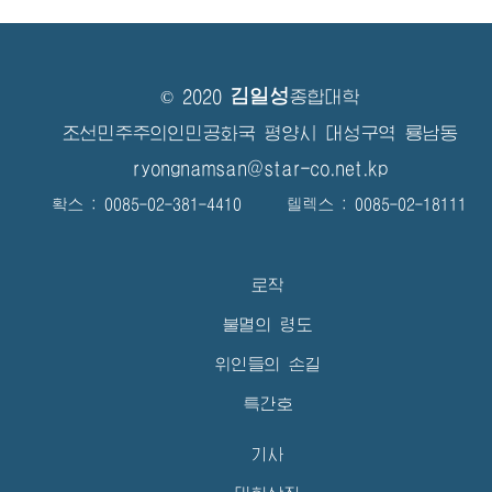
김일성
© 2020
종합대학
조선민주주의인민공화국 평양시 대성구역 룡남동
ryongnamsan@star-co.net.kp
확스 : 0085-02-381-4410 텔렉스 : 0085-02-18111
로작
불멸의 령도
위인들의 손길
특간호
기사