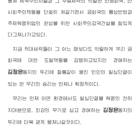
뭉쳐 제국주의자들과 그 추종세력의 악랄한 반공화국, 반
사회주의책동을 단호히 쳐갈기면서 공화국의 륭성번영과
주체혁명위업의 완성을 위한 사회주의강국건설을 힘있게
다그쳐나가고있다.
지금 적대세력들이 그 어느 때보다도 악랄하게 우리 공
화국에 대한 도발책동을 감행하고있지만
경애하는
김정은
동지
의 두리에 철통같이 뭉친 인민의 일심단결이
있는 한 우리의 승리는 언제나 확정적이다.
우리는 언제 어떤 환경에서도 일심단결을 혁명의 천하
김정은
지대본으로, 최강의 무기로 삼고
경애하는
동지
의
두리에 더욱 굳게 뭉쳐나갈것이다.