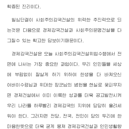
확증된 진리이다.
일심단결이 사회주의강국건설의 위력한 추진력으로 되
는것은 다음으로 경제강국건설과 사회주의문명건설을 다
그칠수 있는 확고한 담보이기때문이다.
경제강국건설은 오늘 사회주의강국건설위업수행에서 전
면에 나서는 가장 중요한 과업이다. 우리 인민들을 세상
에 부럼없이 잘살게 하기 위하여 한생을 다 바쳐오신
어버이수령님
과
위대한
장군님
의 념원을 현실로 꽃피우자
면 경제건설에서 이미 이룩한 성과를 더욱 공고발전시켜
우리 나라를 하루빨리 경제강국의 지위에 당당히 올려세
워야 한다. 그러자면 전당, 전국, 전민이 당의 두리에 한
마음한뜻으로 더욱 굳게 뭉쳐 경제강국건설과 인민생활향