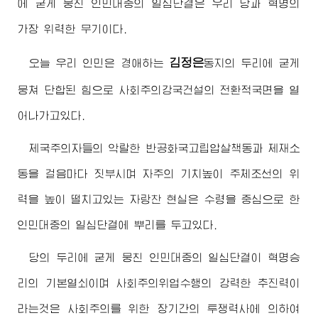
에 굳게 뭉친 인민대중의 일심단결은 우리 당과 혁명의
가장 위력한 무기이다.
김정은
오늘 우리 인민은
경애하는
동지
의 두리에 굳게
뭉쳐 단합된 힘으로 사회주의강국건설의 전환적국면을 열
어나가고있다.
제국주의자들의 악랄한 반공화국고립압살책동과 제재소
동을 걸음마다 짓부시며 자주의 기치높이 주체조선의 위
력을 높이 떨치고있는 자랑찬 현실은 수령을 중심으로 한
인민대중의 일심단결에 뿌리를 두고있다.
당의 두리에 굳게 뭉친 인민대중의 일심단결이 혁명승
리의 기본열쇠이며 사회주의위업수행의 강력한 추진력이
라는것은 사회주의를 위한 장기간의 투쟁력사에 의하여