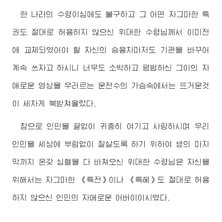
한 나라의
수령
이심에도 불구하고 그 어떤 자그마한 특
권도 절대로 허용하지 않으신
위대한
수령님께서
이미전
에 교체되였어야 할 자신의 승용차마저도 기관을 바꾸어
계속 쓰자고 하시니 너무도 소박하고 평범하신 그이의 자
애로운 영상을 우러르는 운전수의 가슴속에서는 뜨거운것
이 세차게 북받쳐올랐다.
참으로 인민을 끝없이 귀중히 여기고 사랑하시며 우리
인민을 세상에 부럼없이 잘살도록 하기 위하여 생의 마지
막까지 온갖 심혈을 다 바쳐오신
위대한
수령님
은 자신을
위해서는 자그마한 《특전》이나 《특혜》도 절대로 허용
하지 않으신 인민의 자애로운
어버이
이시였다.