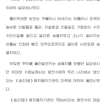
자세히 살펴보시였다.
돌이켜보면 눈오는 겨울이나 비내리는 여름이나 조국의
높낮은 산발들과 들판, 자갈밭과 진펄길도 가림없이 수천
수만리길을 달리고 달려온 승용차였고 소나기 쏟아지는
여름날 진창에 빠진 뜨락또르까지도 끌어준 사연깊은 승
용차였다.
하많은 추억을 불러일으키는 승용차를 한동안 살펴보시
던
위대한
수령님께서
는 운전수에게 우리 나라에서 생산
되는 《승리58》형자동차기관의 마력에 대하여 물으시였
다.
《승리58》형자동차기관이 70hp이라는 운전수의 대답