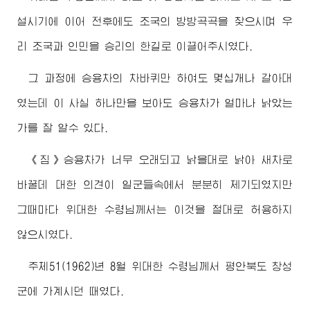
설시기에 이어 전후에도 조국의 방방곡곡을 찾으시며 우
리 조국과 인민을 승리의 한길로 이끌어주시였다.
그 과정에 승용차의 차바퀴만 하여도 몇십개나 갈아대
였는데 이 사실 하나만을 보아도 승용차가 얼마나 낡았는
가를 잘 알수 있다.
《짐》승용차가 너무 오래되고 낡을대로 낡아 새차로
바꿀데 대한 의견이 일군들속에서 분분히 제기되였지만
그때마다
위대한
수령님께서
는 이것을 절대로 허용하지
않으시였다.
주체51(1962)년 8월
위대한
수령님께서
평안북도 창성
군에 가계시던 때였다.