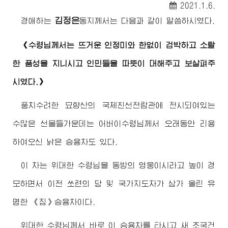
2021.1.6.
김정은
경애하는
동지
께서는 다음과 같이 말씀하시였다.
《
수령님께서
는 뜨거운 인정미와 한없이 검박하고 소탈
한 품성을 지니시고 인민들을 따뜻이 대해주고 보살펴주
시였다.》
풍치수려한 묘향산의 국제친선전람관에 전시되여있는
수많은 선물들가운데는
어버이
수령님께서
오래동안 리용
하여오신 낡은 승용차도 있다.
이 차는
위대한
수령님
을 동방의 영웅이시라고 높이 경
모하면서 이전 쏘련의 당 및 국가
지도자
가 삼가 올린 유
명한 《짐》승용차이다.
위대한
수령님께서
바로 이 승용차를 타시고 새 조국건