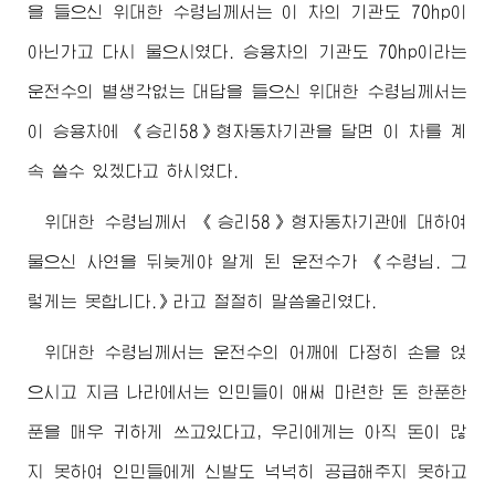
을 들으신
위대한
수령님께서
는 이 차의 기관도 70hp이
아닌가고 다시 물으시였다. 승용차의 기관도 70hp이라는
운전수의 별생각없는 대답을 들으신
위대한
수령님께서
는
이 승용차에 《승리58》형자동차기관을 달면 이 차를 계
속 쓸수 있겠다고 하시였다.
위대한
수령님께서
《승리58》형자동차기관에 대하여
물으신 사연을 뒤늦게야 알게 된 운전수가 《
수령님
. 그
렇게는 못합니다.》라고 절절히 말씀올리였다.
위대한
수령님께서
는 운전수의 어깨에 다정히 손을 얹
으시고 지금 나라에서는 인민들이 애써 마련한 돈 한푼한
푼을 매우 귀하게 쓰고있다고, 우리에게는 아직 돈이 많
지 못하여 인민들에게 신발도 넉넉히 공급해주지 못하고