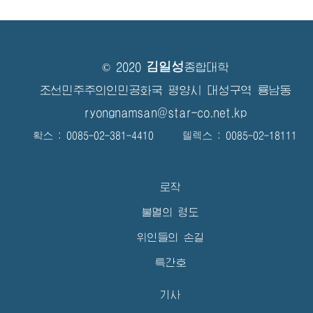
김일성
© 2020
종합대학
조선민주주의인민공화국 평양시 대성구역 룡남동
ryongnamsan@star-co.net.kp
확스 : 0085-02-381-4410 텔렉스 : 0085-02-18111
로작
불멸의 령도
위인들의 손길
특간호
기사