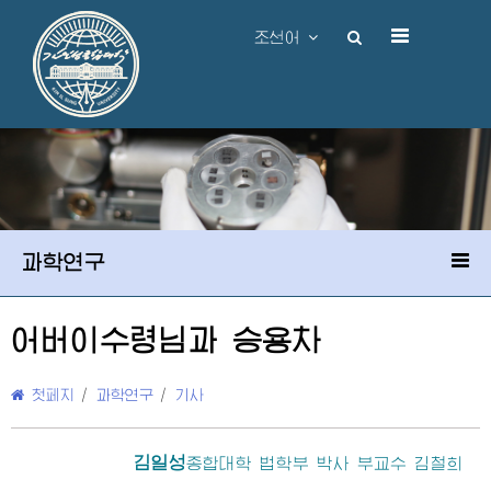
조선어
과학연구
어버이
수령님
과 승용차
첫페지
/
과학연구
/
기사
김일성
종합대학
법학부 박사 부교수 김철희