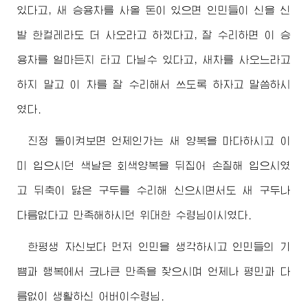
있다고, 새 승용차를 사올 돈이 있으면 인민들이 신을 신
발 한컬레라도 더 사오라고 하겠다고, 잘 수리하면 이 승
용차를 얼마든지 타고 다닐수 있다고, 새차를 사오느라고
하지 말고 이 차를 잘 수리해서 쓰도록 하자고 말씀하시
였다.
진정 돌이켜보면 언제인가는 새 양복을 마다하시고 이
미 입으시던 색날은 회색양복을 뒤집어 손질해 입으시였
고 뒤축이 닳은 구두를 수리해 신으시면서도 새 구두나
다름없다고 만족해하시던
위대한
수령님
이시였다.
한평생 자신보다 먼저 인민을 생각하시고 인민들의 기
쁨과 행복에서 크나큰 만족을 찾으시며 언제나 평민과 다
름없이 생활하신
어버이
수령님
.