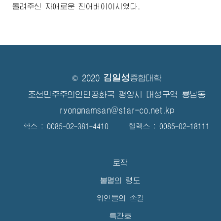
돌려주신 자애로운 친
어버이
이시였다.
김일성
© 2020
종합대학
조선민주주의인민공화국 평양시 대성구역 룡남동
ryongnamsan@star-co.net.kp
확스 : 0085-02-381-4410 텔렉스 : 0085-02-18111
로작
불멸의 령도
위인들의 손길
특간호