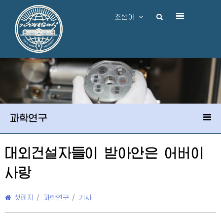
조선어
과학연구
대외건설자들이 받아안은
어버이
사랑
첫페지
/
과학연구
/
기사