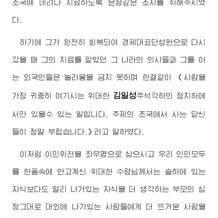
조국에 데려다 치료하도록 은정깊은 조치를 취해주시였
다.
하기에 그가 완전히 회복되여 경제대표단성원으로 다시
갔을 때 그의 치료를 맡았던 그 나라의 의사들과 그를 아
는 외국인들은 놀라움을 금치 못하며 한결같이 《사람을
김일성
가장 귀중히 여기시는
위대한
주석각하의 정치하에
서만 있을수 있는 일입니다. 주체의 조국에서 사는 당신
들이 정말 부럽습니다.》라고 말하였다.
이처럼 이민위천을 좌우명으로 삼으시고 우리 인민모두
를 한품속에 안고계신
위대한
수령님께서
는 슬하에 있는
자식보다도 멀리 나가있는 자식을 더 생각하는 부모의 심
정그대로 대외에 나가있는 사람들에게 더 뜨거운 사랑을