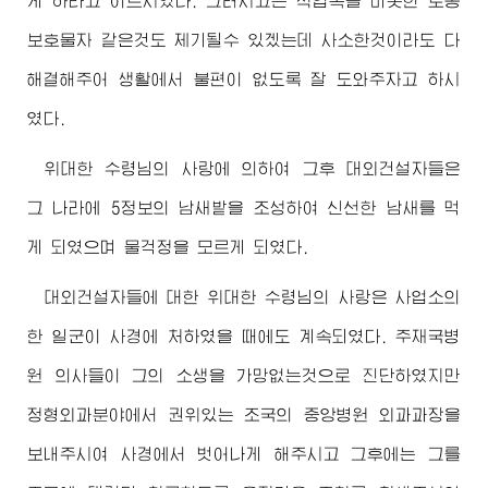
게 하라고 이르시였다. 그러시고는 작업복을 비롯한 로동
보호물자 같은것도 제기될수 있겠는데 사소한것이라도 다
해결해주어 생활에서 불편이 없도록 잘 도와주자고 하시
였다.
위대한
수령님
의 사랑에 의하여 그후 대외건설자들은
그 나라에 5정보의 남새밭을 조성하여 신선한 남새를 먹
게 되였으며 물걱정을 모르게 되였다.
대외건설자들에 대한
위대한
수령님
의 사랑은 사업소의
한 일군이 사경에 처하였을 때에도 계속되였다. 주재국병
원 의사들이 그의 소생을 가망없는것으로 진단하였지만
정형외과분야에서 권위있는 조국의 중앙병원 외과과장을
보내주시여 사경에서 벗어나게 해주시고 그후에는 그를