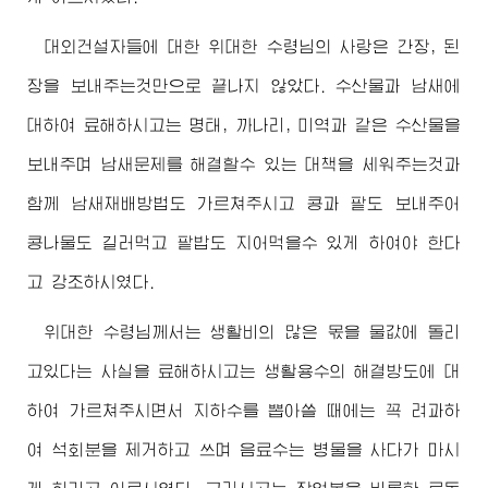
대외건설자들에 대한
위대한
수령님
의 사랑은 간장, 된
장을 보내주는것만으로 끝나지 않았다. 수산물과 남새에
대하여 료해하시고는 명태, 까나리, 미역과 같은 수산물을
보내주며 남새문제를 해결할수 있는 대책을 세워주는것과
함께 남새재배방법도 가르쳐주시고 콩과 팥도 보내주어
콩나물도 길러먹고 팥밥도 지어먹을수 있게 하여야 한다
고 강조하시였다.
위대한
수령님께서
는 생활비의 많은 몫을 물값에 돌리
고있다는 사실을 료해하시고는 생활용수의 해결방도에 대
하여 가르쳐주시면서 지하수를 뽑아쓸 때에는 꼭 려과하
여 석회분을 제거하고 쓰며 음료수는 병물을 사다가 마시