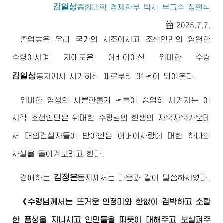
김일성
종합대학
경제학부 박사 부교수 장현식
2025.7.7.
존엄높은 우리 국가의 시조이시고 조선인민의 영원한
수령
이시며 자애로운
어버이
이신
위대한
수령
김일성
동지께서
서거하신 때로부터 31년이 되여온다.
위대한
영생의 서른한돌기 년륜이 숭엄히 새겨지는 이
시각 조선인민은
위대한
수령님
의 한생의 자욱자욱가운데
서 대외건설자들이 받아안은
어버이
사랑에 대한 하나의
사실을 돌이켜보려고 한다.
김정은
경애하는
동지께서
는 다음과 같이 말씀하시였다.
《
수령님께서
는 뜨거운 인정미와 한없이 검박하고 소탈
한 품성을 지니시고 인민들을 따뜻이 대해주고 보살펴주