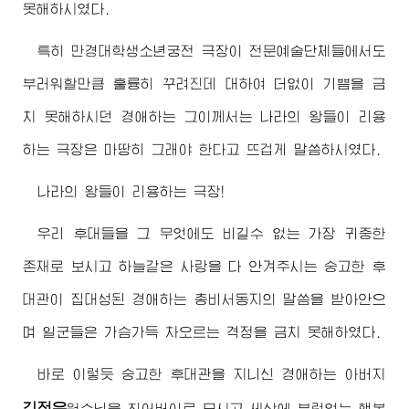
못해하시였다.
특히 만경대학생소년궁전 극장이 전문예술단체들에서도
부러워할만큼 훌륭히 꾸려진데 대하여 더없이 기쁨을 금
치 못해하시던
경애하는
그이께서는 나라의 왕들이 리용
하는 극장은 마땅히 그래야 한다고 뜨겁게 말씀하시였다.
나라의 왕들이 리용하는 극장!
우리 후대들을 그 무엇에도 비길수 없는 가장 귀중한
존재로 보시고 하늘같은 사랑을 다 안겨주시는 숭고한 후
대관이 집대성된
경애하는
총비서동지
의 말씀을 받아안으
며 일군들은 가슴가득 차오르는 격정을 금치 못해하였다.
바로 이렇듯 숭고한 후대관을 지니신
경애하는
아버지
김정은
원수님
을 친
어버이
로 모시고 세상에 부럼없는 행복