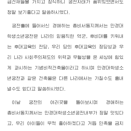
급건재들을 가지고 장식하니 궁전자태가 품위있으면서도
정말 보기좋다고 말씀하시였다.
궁전홀에 들어서신
경애하는
총비서동지께서
는 만경대
학생소년궁전은 나라의 믿음직한 역군, 후비대를 키워내
는 후대교육의 전당, 우리 당의 후대교육의 정당성과 우
리 나라 사회주의제도의 위력과 우월성을 온 세상에 힘있
게 과시하는 기념비적건축물이라고 하시며 만경대학생소
년궁전과 같은 건축물은 다른 나라에서는 가질수도 흉내
낼수도 없다고 말씀하시였다.
이날 궁전의 여러곳을 돌아보시며
경애하는
총비서동지께서
는 만경대학생소년궁전내부가 정말 멋있다
고, 우리 아이들이 무척 좋아하겠다고 거듭 만족을 금치