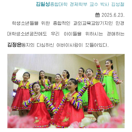
김일성
종합대학
경제학부 교수 박사 김성철
2025.6.23.
학생소년들을 위한 종합적인 과외교육교양기지인 만경
대학생소년궁전에도 우리 아이들을 위하시는
경애하는
김정은
동지
의 다심하신
어버이
사랑이 깃들어있다.