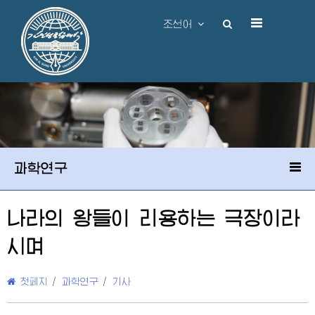
조선어
과학연구
나라의 왕들이 리용하는 극장이라
시며
첫페지
/
과학연구
/
기사