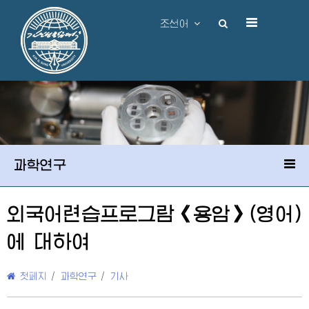
조선어
과학연구
외국어련습프로그람《용암》(영어)
에 대하여
첫페지
/
과학연구
/
기사