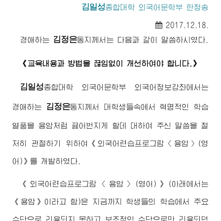
김일성
종합대학
외국어문학부 한청송
2017.12.18.
김정은
경애하는
동지
께서는 다음과 같이 말씀하시였다.
《교육내용과 방법을 끊임없이 개선하여야 합니다.》
김일성
종합대학
외국어문학부 외국어정보강좌에서는
김정은
경애하는
동지
께서 대학생들속에서 혁명적인 학습
열풍을 용암처럼 끓어번지게 할데 대하여 주신 말씀을 철
저히 관철하기 위하여《외국어련습프로그람〈용암〉(영
어)》를 개발하였다.
《외국어련습프로그람〈용암〉(영어)》(아래에서는
《용암》이라고 함)은 지금까지 학생들의 학습에서 주요
수단으로 리용되지 못하고 보조적인 수단으로만 리용되던