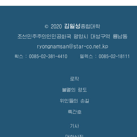
김일성
© 2020
종합대학
조선민주주의인민공화국 평양시 대성구역 룡남동
ryongnamsan@star-co.net.kp
확스 : 0085-02-381-4410 텔렉스 : 0085-02-18111
로작
불멸의 령도
위인들의 손길
특간호
기사
대학상징