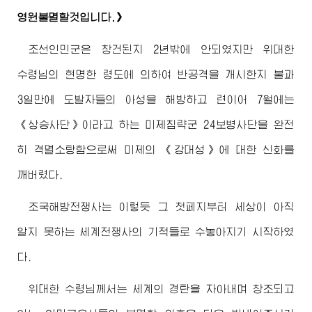
영원불멸할것입니다.》
조선인민군은 창건된지 2년밖에 안되였지만
위대한
수령님
의 현명한 령도에 의하여 반공격을 개시한지 불과
3일만에 도발자들의 아성을 해방하고 련이어 7월에는
《상승사단》이라고 하는 미제침략군 24보병사단을 완전
히 격멸소탕함으로써 미제의 《강대성》에 대한 신화를
깨버렸다.
조국해방전쟁사는 이렇듯 그 첫페지부터 세상이 아직
알지 못하는 세계전쟁사의 기적들로 수놓아지기 시작하였
다.
위대한
수령님께서
는 세계의 경탄을 자아내며 창조되고