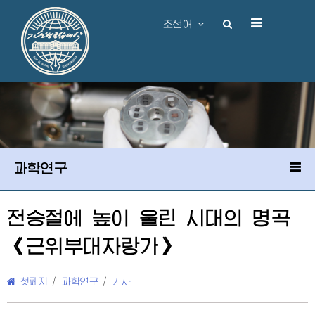
조선어
과학연구
전승절에 높이 울린 시대의 명곡
《근위부대자랑가》
첫페지
/
과학연구
/
기사