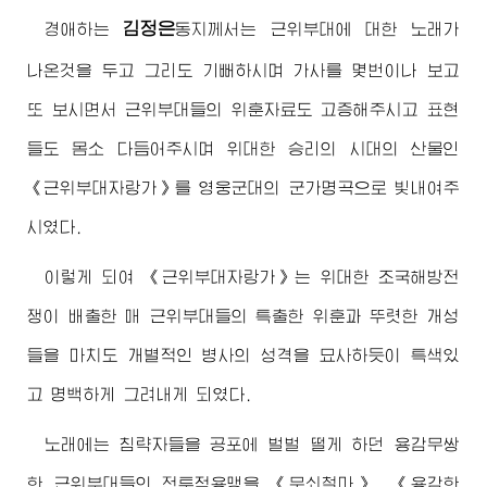
김정은
경애하는
동지께서
는 근위부대에 대한 노래가
나온것을 두고 그리도 기뻐하시며 가사를 몇번이나 보고
또 보시면서 근위부대들의 위훈자료도 고증해주시고 표현
들도 몸소 다듬어주시며
위대한
승리의 시대의 산물인
《근위부대자랑가》를 영웅군대의 군가명곡으로 빛내여주
시였다.
이렇게 되여 《근위부대자랑가》는
위대한
조국해방전
쟁이 배출한 매 근위부대들의 특출한 위훈과 뚜렷한 개성
들을 마치도 개별적인 병사의 성격을 묘사하듯이 특색있
고 명백하게 그려내게 되였다.
노래에는 침략자들을 공포에 벌벌 떨게 하던 용감무쌍
한 근위부대들의 전투적용맹을 《무쇠철마》, 《용감한