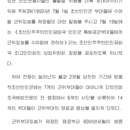
있는 인민군용사들의 불멸할 위훈을 더욱 빛내여주시기
위해 주체39(1950)년 7월 1일 조선인민군 부대들에 수여
할 근위칭호를 제정할데 대한 말씀을 주시고 7월 19일에
는 《조선민주주의인민공화국 인민군 륙해공군부대들에게
근위칭호를 수여함에 관하여》라는 조선민주주의인민공화
국
최고
인민회의 상임위원회 정령을 공포하도록 하시였
다.
하여 전쟁이 일어난지 불과 2개월 남짓한 기간에 영웅
적조선인민군에는 7개의 근위부대들이 태여나게 되였으며
조국해방전쟁의 전 행정에서 6개의 사단을 비롯하여 14
개의 부대들이 근위부대의 영광과 명성을 떨치게 되였다.
근위부대칭호가 제정된 때로부터 60여년세월이 흐른