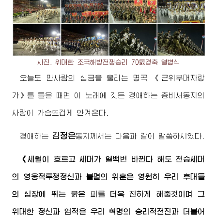
사진.
위대한
조국해방전쟁승리 70돐경축 열병식
오늘도 만사람의 심금을 울리는 명곡 《근위부대자랑
가》를 들을 때면 이 노래에 깃든
경애하는
총비서동지
의
사랑이 가슴뜨겁게 안겨온다.
김정은
경애하는
동지께서
는 다음과 같이 말씀하시였다.
《세월이 흐르고 세대가 열백번 바뀐다 해도 전승세대
의 영웅적투쟁정신과 불멸의 위훈은 영원히 우리 후대들
의 심장에 뛰는 붉은 피를 더욱 진하게 해줄것이며 그
위대한
정신과 업적은 우리 혁명의 승리적전진과 더불어