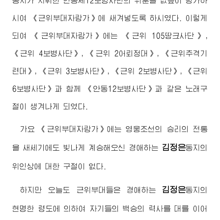
동지가 지휘한 안동제12보병사단의 위훈을 값높이 평가하
시여 《근위부대자랑가》에 새겨넣도록 하시였다. 이렇게
되여 《근위부대자랑가》에는 《근위 105땅크사단》,
《근위 4보병사단》, 《근위 2어뢰정대》, 《근위추격기
련대》, 《근위 3보병사단》, 《근위 2보병사단》, 《근위
6보병사단》과 함께 《안동12보병사단》과 같은 노래구
절이 생겨나게 되였다.
가요 《근위부대자랑가》에는 영웅조선의 승리의 전통
김정은
을 새세기에도 빛나게 계승해오신
경애하는
동지
의
위인상에 대한 구절이 없다.
김정은
하지만 오늘도 근위부대들은
경애하는
동지
의
현명한 령도에 의하여 자기들의 백승의 력사를 대를 이어