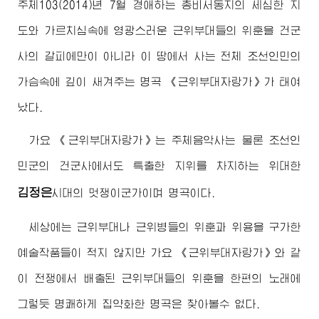
주체103(2014)년 7월
경애하는
총비서동지
의 세심한 지
도와 가르치심속에 영광스러운 근위부대들의 위훈을 건군
사의 갈피에만이 아니라 이 땅에서 사는 전체 조선인민의
가슴속에 깊이 새겨주는 명곡 《근위부대자랑가》가 태여
났다.
가요 《근위부대자랑가》는 주체음악사는 물론 조선인
민군의 건군사에서도 특출한 지위를 차지하는
위대한
김정은
시대의 멋쟁이군가이며 명곡이다.
세상에는 근위부대나 근위병들의 위훈과 위용을 구가한
예술작품들이 적지 않지만 가요 《근위부대자랑가》와 같
이 전쟁에서 배출된 근위부대들의 위훈을 한편의 노래에
그렇듯 명쾌하게 집약화한 명곡은 찾아볼수 없다.