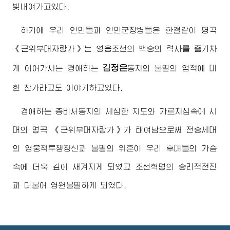
빛내여가고있다.
하기에 우리 인민들과 인민군장병들은 한결같이 명곡
《근위부대자랑가》는 영웅조선의 백승의 력사를 줄기차
김정은
게 이어가시는
경애하는
동지
의 불멸의 업적에 대
한 찬가라고도 이야기하고있다.
경애하는
총비서동지
의 세심한 지도와 가르치심속에 시
대의 명곡 《근위부대자랑가》가 태여남으로써 전승세대
의 영웅적투쟁정신과 불멸의 위훈이 우리 후대들의 가슴
속에 더욱 깊이 새겨지게 되였고 조선혁명의 승리적전진
과 더불어 영원불멸하게 되였다.