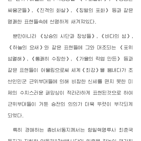
싸움군들》, 《진격의 화살》, 《징벌의 포화》 등과 같은
명쾌한 표현들속에 선명하게 새겨져있다.
뿐만아니라 《상승의 사단과 장성들》, 《바다의 섬》,
《하늘의 요새》와 같은 표현들에 그와 대조되는 《포위
섬멸해》, 《통쾌히 수장한》, 《가을의 락엽 만든》 등과
같은 표현들이 어울림으로써 세계《최강》을 뽐내다가 조
선인민군 근위부대들에 의해 비참한 신세를 면치 못한 미
제의 수치스러운 패망상이 적라라하게 표현된것으로 하여
근위부대들이 거둔 승전의 의의가 더욱 뚜렷이 부각되게
되였다.
특히
경애하는
총비서동지께서
는 항일혁명투사 최춘국