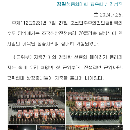
김일성
종합대학
교육학부 리성진
2024.7.25.
주체112(2023)년 7월 27일 조선민주주의인민공화국의
수도 평양에서는 조국해방전쟁승리 70돐경축 열병식이 만
사람의 이목을 집중시키며 성대히 거행되였다.
《근위부대자랑가》의 경쾌한 선률의 메아리가 울려퍼
지는 속에 우리 혁명의 첫 근위부대, 전설적인 근위사단,
근위련대 상징종대들이 지축을 울리며 나아갔다.