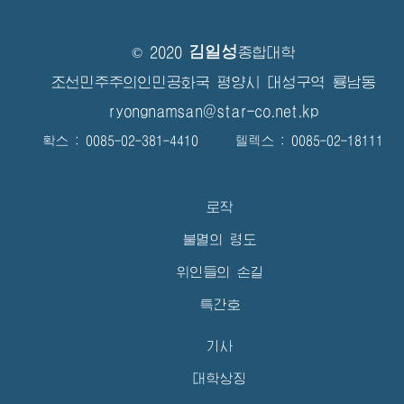
김일성
© 2020
종합대학
조선민주주의인민공화국 평양시 대성구역 룡남동
ryongnamsan@star-co.net.kp
확스 : 0085-02-381-4410 텔렉스 : 0085-02-18111
로작
불멸의 령도
위인들의 손길
특간호
기사
대학상징