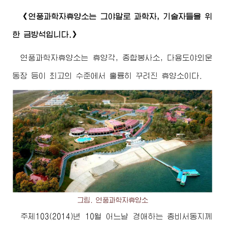
《연풍과학자휴양소는 그야말로 과학자, 기술자들을 위
한 금방석입니다.》
연풍과학자휴양소는 휴양각, 종합봉사소, 다용도야외운
동장 등이
최고
의 수준에서 훌륭히 꾸려진 휴양소이다.
그림. 연풍과학자휴양소
주체103(2014)년 10월 어느날
경애하는
총비서동지
께