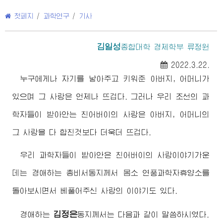
첫페지
/
과학연구
/
기사
김일성
종합대학
경제학부 류정원
2022.3.22.
누구에게나 자기를 낳아주고 키워준
아버지
, 어머니가
있으며 그 사랑은 언제나 뜨겁다. 그러나 우리 조선의 과
학자들이 받아안는 친
어버이
의 사랑은
아버지
, 어머니의
그 사랑을 다 합친것보다 더욱더 뜨겁다.
우리 과학자들이 받아안은 친
어버이
의 사랑이야기가운
데는
경애하는
총비서동지
께서 몸소 연풍과학자휴양소를
돌아보시면서 베풀어주신 사랑의 이야기도 있다.
김정은
경애하는
동지
께서는 다음과 같이 말씀하시였다.