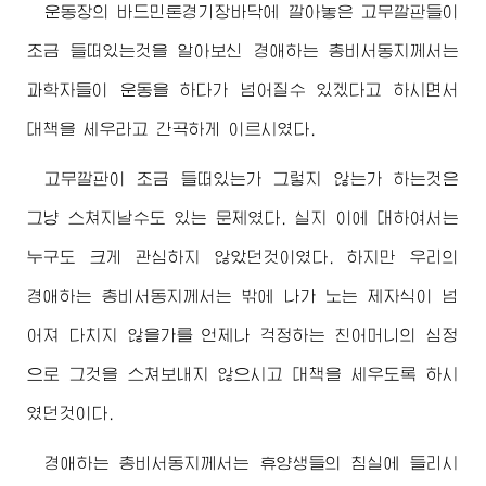
운동장의 바드민톤경기장바닥에 깔아놓은 고무깔판들이
조금 들떠있는것을 알아보신
경애하는
총비서동지
께서는
과학자들이 운동을 하다가 넘어질수 있겠다고 하시면서
대책을 세우라고 간곡하게 이르시였다.
고무깔판이 조금 들떠있는가 그렇지 않는가 하는것은
그냥 스쳐지날수도 있는 문제였다. 실지 이에 대하여서는
누구도 크게 관심하지 않았던것이였다. 하지만 우리의
경애하는
총비서동지
께서는 밖에 나가 노는 제자식이 넘
어져 다치지 않을가를 언제나 걱정하는 친어머니의 심정
으로 그것을 스쳐보내지 않으시고 대책을 세우도록 하시
였던것이다.
경애하는
총비서동지
께서는 휴양생들의 침실에 들리시