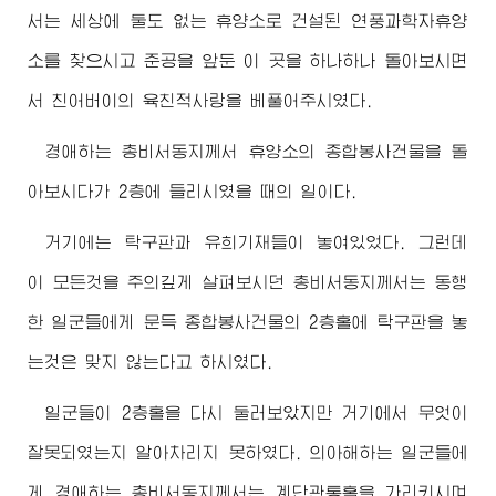
서는 세상에 둘도 없는 휴양소로 건설된 연풍과학자휴양
소를 찾으시고 준공을 앞둔 이 곳을 하나하나 돌아보시면
서 친
어버이
의 육친적사랑을 베풀어주시였다.
경애하는
총비서동지
께서 휴양소의 종합봉사건물을 돌
아보시다가 2층에 들리시였을 때의 일이다.
거기에는 탁구판과 유희기재들이 놓여있었다. 그런데
이 모든것을 주의깊게 살펴보시던
총비서동지
께서는 동행
한 일군들에게 문득 종합봉사건물의 2층홀에 탁구판을 놓
는것은 맞지 않는다고 하시였다.
일군들이 2층홀을 다시 둘러보았지만 거기에서 무엇이
잘못되였는지 알아차리지 못하였다. 의아해하는 일군들에
게
경애하는
총비서동지
께서는 계단관통홀을 가리키시며