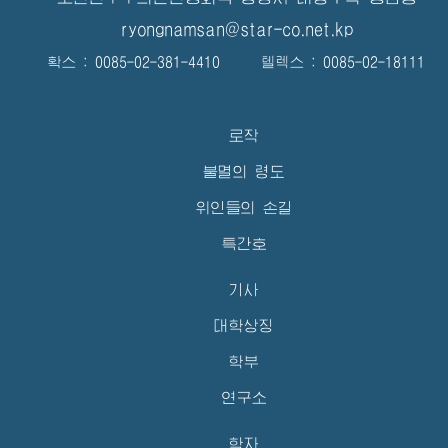
ryongnamsan@star-co.net.kp
확스 : 0085-02-381-4410 텔렉스 : 0085-02-18111
로작
불멸의 령도
위인들의 손길
특간호
기사
대학상징
학부
연구소
학자