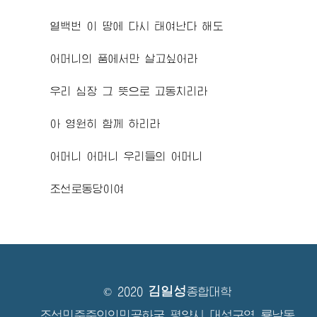
열백번 이 땅에 다시 태여난다 해도
어머니의 품에서만 살고싶어라
우리 심장 그 뜻으로 고동치리라
아 영원히 함께 하리라
어머니 어머니 우리들의 어머니
조선로동당이여
김일성
© 2020
종합대학
조선민주주의인민공화국 평양시 대성구역 룡남동