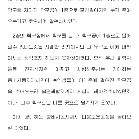
탁구를 치다가 탁구공이 1층으로 굴러떨어지면 누가 주어
오는가고 웃으시며 말씀하시였다.
2층의 탁구장에서 탁구를 칠 때 탁구공이 1층으로 떨어
질수 있다는것은 자명한 리치이지만 그 누구도 이에 대하
여서는 생각조차 해보지 못한것이였다. 오직 우리 과학자
들을 친자식처럼 아끼고 사랑해주시는
경애하는
총비서동지
께서만이 휴양생들이 아래층에 떨어진 탁구공
을 주어오느라 불편해할것까지 세심히 헤아려주시였던것
이다. 그후 탁구판은 다른 곳으로 옮겨지게 되였다.
이어
경애하는
총비서동지
께서 다용도운동장을 돌아보
실 때였다.