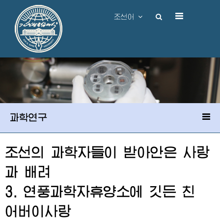
조선어
과학연구
조선의 과학자들이 받아안은 사랑
과 배려
3. 연풍과학자휴양소에 깃든 친
어버이
사랑