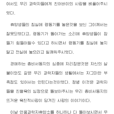
여서도 우리 과학자들에게 친
어버이
의 사랑을 베풀어주시
였다.
휴양생들의 침실에 랭동기를 놓은것을 보신 그이께서는
잘못되였다고, 랭동기가 돌아가는 소리에 휴양생들이 잠
들기 힘들어할수 있다고 하시면서 랭동기를 침실에 놓지
말고 전실에 놓으라고 일깨워주시였다.
경애하는
총비서동지
의 심중에 자리잡은것은 자신의 살
붙이와도 같은 우리 과학자들의 생활에서는 자그마한 부
족점도 있어서는 안된다는것이였다. 정녕 이것은 과학자
들을 친혈육의 심정으로 돌보아주시는 우리
총비서동지
의
뜨거운 육친적사랑이 담겨진 사랑의 이야기이다.
이날 연풍과학자휴양소를 하나하나 다 돌아보시면서 우