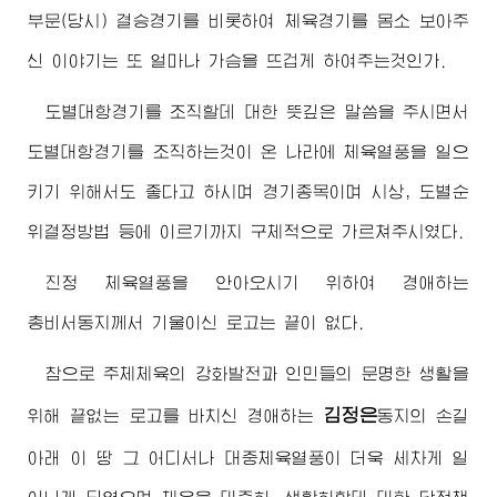
부문(당시) 결승경기를 비롯하여 체육경기를 몸소 보아주
신 이야기는 또 얼마나 가슴을 뜨겁게 하여주는것인가.
도별대항경기를 조직할데 대한 뜻깊은 말씀을 주시면서
도별대항경기를 조직하는것이 온 나라에 체육열풍을 일으
키기 위해서도 좋다고 하시며 경기종목이며 시상, 도별순
위결정방법 등에 이르기까지 구체적으로 가르쳐주시였다.
진정 체육열풍을 안아오시기 위하여
경애하는
총비서동지께서
기울이신 로고는 끝이 없다.
참으로 주체체육의 강화발전과 인민들의 문명한 생활을
김정은
위해 끝없는 로고를 바치신
경애하는
동지
의 손길
아래 이 땅 그 어디서나 대중체육열풍이 더욱 세차게 일