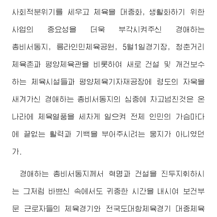
사회적분위기를 세우고 체육을 대중화, 생활화하기 위한
사업의 중요성을 더욱 부각시켜주신
경애하는
총비서동지
, 릉라인민체육공원, 5월1일경기장, 청춘거리
체육촌과 평양체육관을 비롯하여 새로 건설 및 개건보수
하는 체육시설들과 평양체육기자재공장에 령도의 자욱을
새겨가신
경애하는
총비서동지
의 심중에 차고넘친것은 온
나라에 체육열풍을 세차게 일으켜 전체 인민의 가슴마다
에 끝없는 활력과 기백을 부어주시려는 웅지가 아니였던
가.
경애하는
총비서동지께서
혁명과 건설을 진두지휘하시
는 그처럼 바쁘신 속에서도 귀중한 시간을 내시여 보건부
문 근로자들의 체육경기와 전국도대항체육경기 대중체육