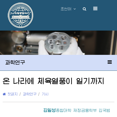
조선어
과학연구
온 나라에 체육열풍이 일기까지
첫페지
/
과학연구
/
기사
김일성
종합대학
재정금융학부 김국범