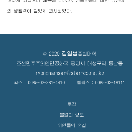
어나게 되였으며 체육을 대중화, 생활화할데 대한 당정책
의 생활력이 힘있게 과시되였다.
김일성
© 2020
종합대학
조선민주주의인민공화국 평양시 대성구역 룡남동
ryongnamsan@star-co.net.kp
확스 : 0085-02-381-4410 텔렉스 : 0085-02-18111
로작
불멸의 령도
위인들의 손길