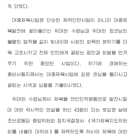
게 되였다.
대중체육사업은 단순한 체력단련사업이 아니라 대중체
육발전에 쌓아올리신
위대한
수령님
과
위대한
장군님
의
불멸의 업적을 길이 빛내이며 사회의 화목한 분위기를 더
욱 고조시키고 전체 인민에게 끝없는 랑만과 희열을 안겨
주기 위한 중요한 사업이다. 하기에
경애하는
총비서동지께서
는 대중체육사업에 깊은 관심을 돌리시고
끝없는 사색과 심혈을 기울이시였다.
위대한
수령님께서
체육을 전인민적운동으로 발전시킬
데 대한 력사적인 연설을 하신 43돐이 되는 뜻깊은 날에
조선로동당 중앙위원회 정치국결정서 《국가체육지도위원
회를 내올데 대하여》를 채택하도록 하시여 체육에 대한