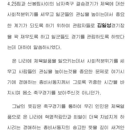
4.25팀과 선봉팀사이의 남자축구 결승경기가 체육에 대한
사회적분위기를 세우고 일군들의 관심을 높이는데서 중요
김일성
한 계기가 되도록 하기 위하여 관람자들로
경기장
을 꽉 채우도록 하고 일군들도 경기를 관람하도록 하였다
는데 대하여 말씀하시였다.
온 나라에 체육열풍을 일으키는데서 사회적분위기를 세
우고 사람들의 관심을 높이는것을 중요한 문제로 여기시
기에
경애하는
총비서동지께서
그토록 귀중한 시간을 바
치시며 몸소 축구경기를 보아주신것 아니던가.
그날의 뜻깊은 축구경기를 통하여 우리 인민은 체육열
풍으로 온 나라에 혁명적랑만과 희열이 더욱 차넘치게 하
시려는
경애하는
총비서동지
의 숭고한 뜻을 깊이 새겨안