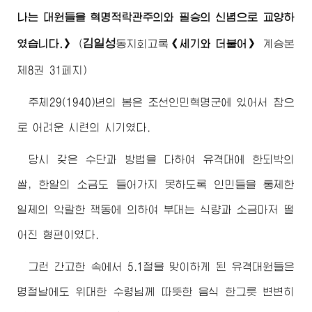
나는 대원들을 혁명적락관주의와 필승의 신념으로 교양하
김일성
였습니다.》
(
동지
회고록
《세기와 더불어》
계승본
제8권 31페지)
주체29(1940)년의 봄은 조선인민혁명군에 있어서 참으
로 어려운 시련의 시기였다.
당시 갖은 수단과 방법을 다하여 유격대에 한되박의
쌀, 한알의 소금도 들어가지 못하도록 인민들을 통제한
일제의 악랄한 책동에 의하여 부대는 식량과 소금마저 떨
어진 형편이였다.
그런 간고한 속에서 5.1절을 맞이하게 된 유격대원들은
명절날에도
위대한
수령님
께 따뜻한 음식 한그릇 변변히