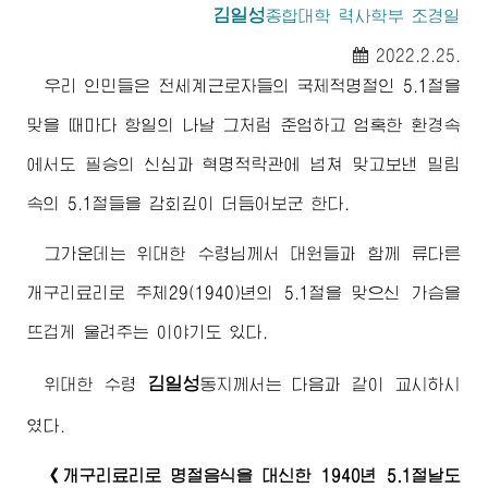
김일성
종합대학
력사학부 조경일
2022.2.25.
우리 인민들은 전세계근로자들의 국제적명절인 5.1절을
맞을 때마다 항일의 나날 그처럼 준엄하고 엄혹한 환경속
에서도 필승의 신심과 혁명적락관에 넘쳐 맞고보낸 밀림
속의 5.1절들을 감회깊이 더듬어보군 한다.
그가운데는
위대한
수령님께서
대원들과 함께 류다른
개구리료리로 주체29(1940)년의 5.1절을 맞으신 가슴을
뜨겁게 울려주는 이야기도 있다.
김일성
위대한
수령
동지
께서는 다음과 같이 교시하시
였다.
《개구리료리로 명절음식을 대신한 1940년 5.1절날도