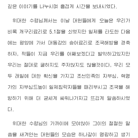
깊은 이야기를 나누시며 흥겹게 시간을 보내시였다.
위대한
수령님께서
는 이날 대원들에게 오늘은 우리가
비록 개구리료리로 5.1절을 쇠였지만 일제를 타도한 다음
에는 평양에 가서 대동강의 숭어료리로 조국해방을 경축
하자, 적들이 지금 우리를 어째보겠다고 발악하고있지만
우리는 절대로 굴하지도 주저앉지도 않을것이다, 우리 모
두 래일에 대한 확신을 가지고 조선민족의 자부심, 혁명
가의 자부심드높이 일제침략자들을 때려부시고 조국을 해
방하기 위해 더 굳세게 싸워나가자고 뜨겁게 말씀하시였
다.
위대한
수령님
의 가까이에 모여앉아 그이의 절절한 말
씀을 새겨안는 대원들의 모습은 하나같이 명랑하고 생기