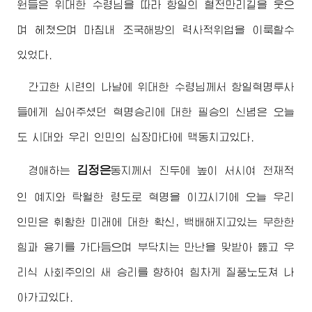
원들은
위대한
수령님
을 따라 항일의 혈전만리길을 웃으
며 헤쳤으며 마침내 조국해방의 력사적위업을 이룩할수
있었다.
간고한 시련의 나날에
위대한
수령님께서
항일혁명투사
들에게 심어주셨던 혁명승리에 대한 필승의 신념은 오늘
도 시대와 우리 인민의 심장마다에 맥동치고있다.
김정은
경애하는
동지
께서 진두에 높이 서시여 천재적
인 예지와 탁월한 령도로 혁명을 이끄시기에 오늘 우리
인민은 휘황한 미래에 대한 확신, 백배해지고있는 무한한
힘과 용기를 가다듬으며 부닥치는 만난을 맞받아 뚫고 우
리식 사회주의의 새 승리를 향하여 힘차게 질풍노도쳐 나
아가고있다.