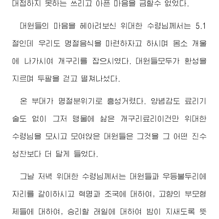
대접하지 못하는 쓰리고 아픈 마음을 금할수 없었다.
대원들의 마음을 헤아려보신
위대한
수령님께서
는 5.1
절인데 우리도 명절음식을 마련하자고 하시며 몸소 개울
에 나가시여 개구리를 잡으시였다. 대원들모두가 환성을
지르며 두팔을 걷고 떨쳐나섰다.
온 부대가 명절분위기로 흥성거렸다. 양념감도 료리기
술도 없이 그저 맹물에 삶은 개구리료리이건만
위대한
수령님
을 모시고 모여앉은 대원들은 그것을 그 어떤 진수
성찬보다 더 달게 들었다.
그날 저녁
위대한
수령님께서
는 대원들과 우등불두리에
자리를 같이하시고 혁명과 조국에 대하여, 고향의 부모형
제들에 대하여, 승리할 래일에 대하여 밤이 지새도록 뜻