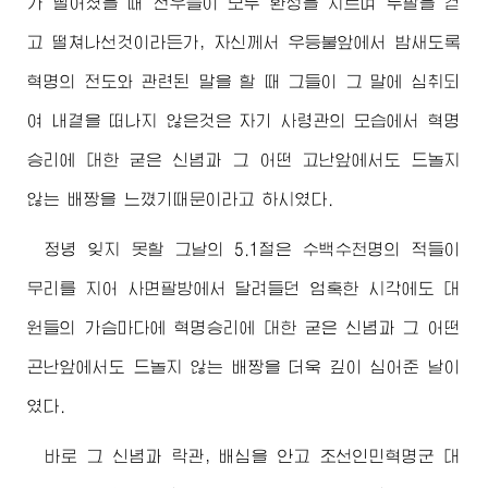
가 떨어졌을 때 전우들이 모두 환성을 지르며 두팔을 걷
고 떨쳐나선것이라든가, 자신께서 우등불앞에서 밤새도록
혁명의 전도와 관련된 말을 할 때 그들이 그 말에 심취되
여 내곁을 떠나지 않은것은 자기
사령관
의 모습에서 혁명
승리에 대한 굳은 신념과 그 어떤 고난앞에서도 드놀지
않는 배짱을 느꼈기때문이라고 하시였다.
정녕 잊지 못할 그날의 5.1절은 수백수천명의 적들이
무리를 지어 사면팔방에서 달려들던 엄혹한 시각에도 대
원들의 가슴마다에 혁명승리에 대한 굳은 신념과 그 어떤
곤난앞에서도 드놀지 않는 배짱을 더욱 깊이 심어준 날이
였다.
바로 그 신념과 락관, 배심을 안고 조선인민혁명군 대