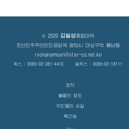
김일성
© 2020
종합대학
조선민주주의인민공화국 평양시 대성구역 룡남동
ryongnamsan@star-co.net.kp
확스 : 0085-02-381-4410 텔렉스 : 0085-02-18111
로작
불멸의 령도
위인들의 손길
특간호