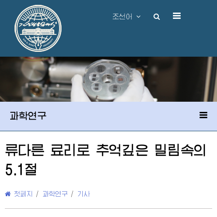
조선어
과학연구
류다른 료리로 추억깊은 밀림속의
5.1절
첫페지
/
과학연구
/
기사