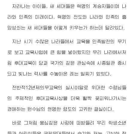
자라나는 아이들, 새 세대들은 혁명의 계승자들이며 나
라와 민족의 미래이다. 혁명의 전도와 나라와 민족의 흥
망성쇠는 새 세대들을 어떻게 키우는가 하는데 달려있다.
지난 시기 수많은 나라들에서 교육을 민족발전의 무기
로 보고 교육사업에 큰 힘을 넣어왔지만 우리 나라에서처
럼 후대교육이 당과 국가의 깊은 관심속에 시종일관 중시
되고 빛나는 력사를 수놓아온 례는 일찌기 없었다.
전반적12년제의무교육의 실시야말로
위대한
수령님
들
의 주체적인 후대교육사상을 더욱 활짝 꽃피워나가시는
경애하는
원수님
의 현명한 령도의 고귀한 결실이다.
바로 그처럼 웅심깊은 사랑에 떠받들려 우리 학생소년
들과 어린이들은 국제무대들에서 슬기와 재능, 고상한 정