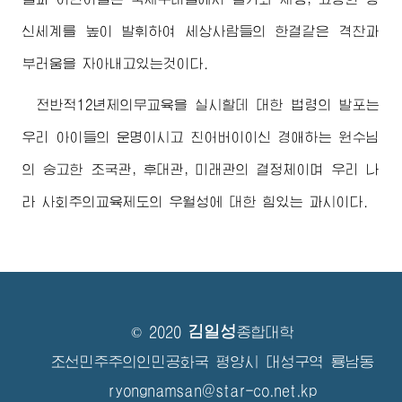
신세계를 높이 발휘하여 세상사람들의 한결같은 격찬과
부러움을 자아내고있는것이다.
전반적12년제의무교육을 실시할데 대한 법령의 발포는
우리 아이들의 운명이시고 친
어버이
이신
경애하는
원수님
의 숭고한 조국관, 후대관, 미래관의 결정체이며 우리 나
라 사회주의교육제도의 우월성에 대한 힘있는 과시이다.
김일성
© 2020
종합대학
조선민주주의인민공화국 평양시 대성구역 룡남동
ryongnamsan@star-co.net.kp