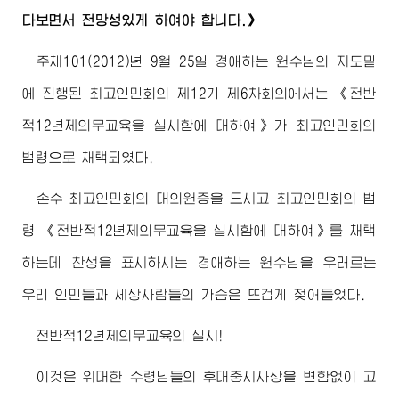
다보면서 전망성있게 하여야 합니다.》
주체101(2012)년 9월 25일
경애하는
원수님
의 지도밑
에 진행된
최고
인민회의 제12기 제6차회의에서는 《전반
적12년제의무교육을 실시함에 대하여》가
최고
인민회의
법령으로 채택되였다.
손수
최고
인민회의 대의원증을 드시고
최고
인민회의 법
령 《전반적12년제의무교육을 실시함에 대하여》를 채택
하는데 찬성을 표시하시는
경애하는
원수님
을 우러르는
우리 인민들과 세상사람들의 가슴은 뜨겁게 젖어들었다.
전반적12년제의무교육의 실시!
이것은
위대한
수령님
들의 후대중시사상을 변함없이 고