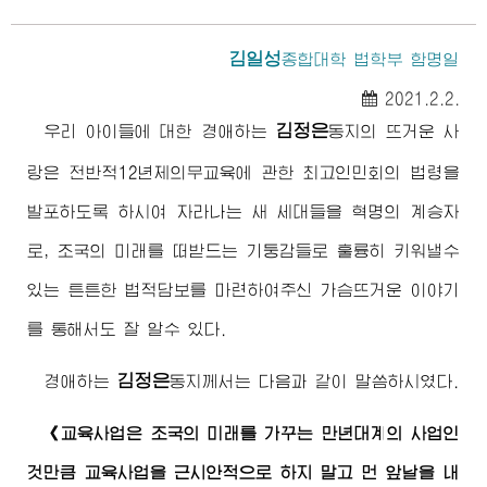
김일성
종합대학
법학부 함명일
2021.2.2.
김정은
우리 아이들에 대한
경애하는
동지
의 뜨거운 사
랑은 전반적12년제의무교육에 관한
최고
인민회의 법령을
발포하도록 하시여 자라나는 새 세대들을 혁명의 계승자
로, 조국의 미래를 떠받드는 기둥감들로 훌륭히 키워낼수
있는 튼튼한 법적담보를 마련하여주신 가슴뜨거운 이야기
를 통해서도 잘 알수 있다.
김정은
경애하는
동지
께서는 다음과 같이 말씀하시였다.
《교육사업은 조국의 미래를 가꾸는 만년대계의 사업인
것만큼 교육사업을 근시안적으로 하지 말고 먼 앞날을 내