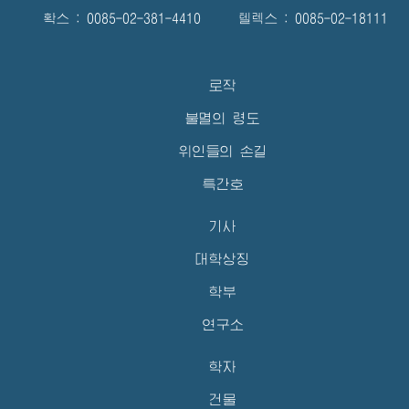
확스 : 0085-02-381-4410 텔렉스 : 0085-02-18111
로작
불멸의 령도
위인들의 손길
특간호
기사
대학상징
학부
연구소
학자
건물