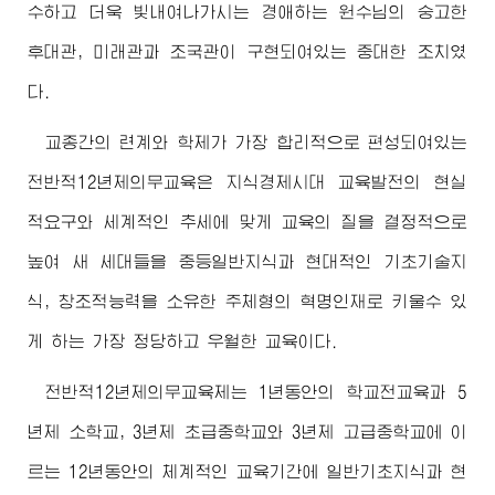
수하고 더욱 빛내여나가시는
경애하는
원수님
의 숭고한
후대관, 미래관과 조국관이 구현되여있는 중대한 조치였
다.
교종간의 련계와 학제가 가장 합리적으로 편성되여있는
전반적12년제의무교육은 지식경제시대 교육발전의 현실
적요구와 세계적인 추세에 맞게 교육의 질을 결정적으로
높여 새 세대들을 중등일반지식과 현대적인 기초기술지
식, 창조적능력을 소유한 주체형의 혁명인재로 키울수 있
게 하는 가장 정당하고 우월한 교육이다.
전반적12년제의무교육제는 1년동안의 학교전교육과 5
년제 소학교, 3년제 초급중학교와 3년제 고급중학교에 이
르는 12년동안의 체계적인 교육기간에 일반기초지식과 현