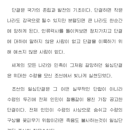
단결은 국가의 존립과 발전의 기초이다. 단결하면 작은
나라도 강국으로 될수 있지만 분렬되면 큰 나라도 한순간
에 망하게 된다. 인류력사를 돌이켜보면 정치가치고 단결
에 대하여 말하지 않은 사람이 없고 단결을 이룩하기 위
해 애쓰지 않은 사람이 없다.
세계의 모든 나라와 민족이 그처럼 갈망하던 일심단결
은
위대한
수령
을 모신 조선에서 빛나게 실현되였다.
조선의 일심단결은 그 어떤 실무적인 단합이 아니라
수령
의 두리에 전체 인민이 철통같이 뭉친 가장 공고한
단결이다. 전체 인민이
수령
의 사상으로 숨쉬고
수령
의
구상을 꽃피우기 위함이라면 죽음도 불사하는것이 일심단