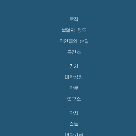
로작
불멸의 령도
위인들의 손길
특간호
기사
대학상징
학부
연구소
학자
건물
대학기금