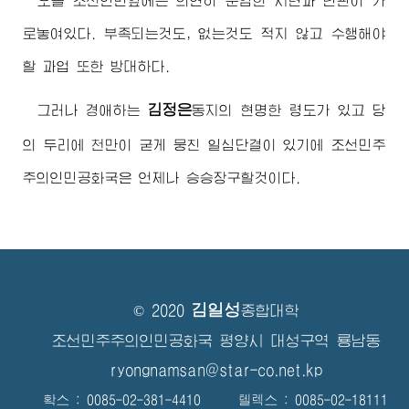
오늘 조선인민앞에는 의연히 준엄한 시련과 난관이 가
로놓여있다. 부족되는것도, 없는것도 적지 않고 수행해야
할 과업 또한 방대하다.
김정은
그러나
경애하는
동지
의 현명한 령도가 있고 당
의 두리에 천만이 굳게 뭉친 일심단결이 있기에 조선민주
주의인민공화국은 언제나 승승장구할것이다.
김일성
© 2020
종합대학
조선민주주의인민공화국 평양시 대성구역 룡남동
ryongnamsan@star-co.net.kp
확스 : 0085-02-381-4410 텔렉스 : 0085-02-18111