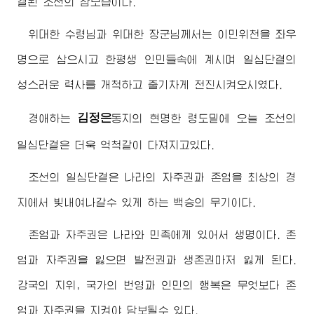
결된 조선의 참모습이다.
위대한
수령님
과
위대한
장군님께서
는 이민위천을 좌우
명으로 삼으시고 한평생 인민들속에 계시며 일심단결의
성스러운 력사를 개척하고 줄기차게 전진시켜오시였다.
김정은
경애하는
동지
의 현명한 령도밑에 오늘 조선의
일심단결은 더욱 억척같이 다져지고있다.
조선의 일심단결은 나라의 자주권과 존엄을 최상의 경
지에서 빛내여나갈수 있게 하는 백승의 무기이다.
존엄과 자주권은 나라와 민족에게 있어서 생명이다. 존
엄과 자주권을 잃으면 발전권과 생존권마저 잃게 된다.
강국의 지위, 국가의 번영과 인민의 행복은 무엇보다 존
엄과 자주권을 지켜야 담보될수 있다.