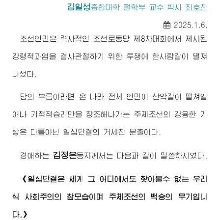
김일성
종합대학
철학부 교수 박사 최호찬
2025.1.6.
조선인민은 력사적인 조선로동당 제8차대회에서 제시된
강령적과업을 결사관철하기 위한 투쟁에 한사람같이 떨쳐
나섰다.
당의 부름이라면 온 나라 전체 인민이 산악같이 떨쳐일
어나 기적적승리만을 창조해나가는 주체조선의 강용한 기
상은 다름아닌 일심단결의 거세찬 분출이다.
김정은
경애하는
동지께서
는 다음과 같이 말씀하시였다.
《일심단결은 세계 그 어디에서도 찾아볼수 없는 우리
식 사회주의의 참모습이며 주체조선의 백승의 무기입니
다.》