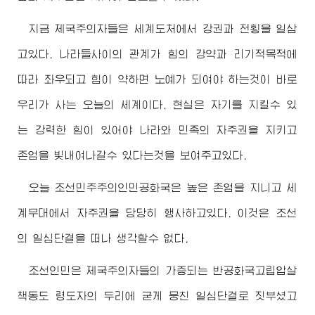
지금 제국주의자들은 세계도처에서 강권과 전횡을 일삼
고있다. 나라들사이의 관계가 힘의 강약과 리기적목적에
따라 좌우되고 힘이 약하면 노예가 되여야 하는것이 바로
우리가 사는 오늘의 세계이다. 현실은 자기를 지킬수 있
는 강력한 힘이 있어야 나라와 민족의 자주권을 지키고
존엄을 빛내여나갈수 있다는것을 보여주고있다.
오늘 조선민주주의인민공화국은 높은 존엄을 지니고 세
계무대에서 자주권을 당당히 행사하고있다. 이것은 조선
의 일심단결을 떠나 생각할수 없다.
조선인민은 제국주의자들의 가증되는 반공화국고립압살
책동도
령도자
의 두리에 굳게 뭉친 일심단결로 짓부셨고