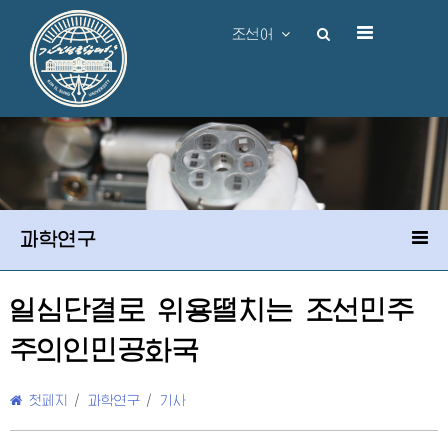
조선어
과학연구
일심단결로 위용떨치는 조선민주
주의인민공화국
첫페지
/
과학연구
/
기사