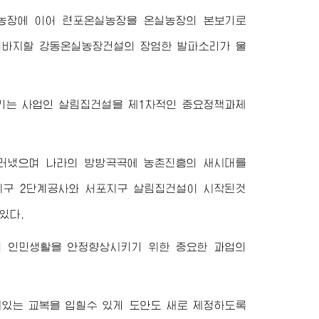
농장에 이어 련포온실농장을 온실농장의 본보기로
 이바지할 강동온실농장건설의 장엄한 발파소리가 울
기는 사업인 살림집건설을 제1차적인 중요정책과제
드러냈으며 나라의 방방곡곡에 농촌진흥의 새시대를
성지구 2단계공사와 서포지구 살림집건설이 시작된것
있다.
 인민생활을 안정향상시키기 위한 중요한 과업의
시있는 교복을 입힐수 있게 도안도 새로 제정하도록