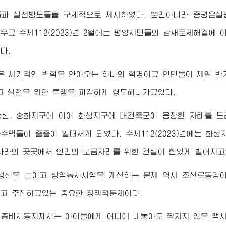
들과 실천방도들을 구체적으로 제시하였다. 뿐만아니라 중평온실
우고 주체112(2023)년 2월에는 평양시민들의 남새문제해결에
다.
은 세기적인 변혁을 안아오는 하나의 혁명이고 인민들이 제일 반
그 실현을 위한 투쟁을 과감하게 령도해나가고있다.
송신, 송화지구에 이어 화성지구에 대건축군이 웅장한 자태를 
주택들이 줄줄이 일떠서게 되였다. 주체112(2023)년에는 화
나라의 곳곳에서 인민의 보금자리를 위한 건설이 힘있게 벌어지고
생산을 늘이고 상업봉사사업을 개선하는 문제 역시 조선로동당이
고 추진하고있는 중요한 정책적문제이다.
당
총비서동지께서
는 아이들에게 어디에 내놓아도 짝지지 않을 맵