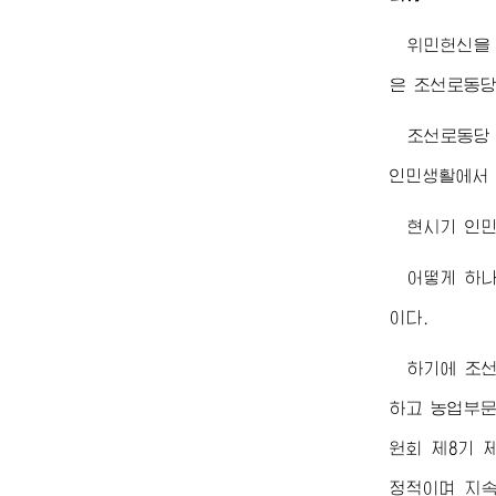
위민헌신을
은 조선로동당
조선로동당
인민생활에서 
현시기 인민
어떻게 하나
이다.
하기에 조선
하고 농업부문
원회 제8기 
정적이며 지속