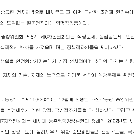
 숭고한 정치리념으로 내세우고 그 어떤 극난한 조건과 환경속
의 드팀없는 활동원칙이며 혁명적당풍이다.
 중앙위원회 제8기 제6차전원회의는 식량문제, 살림집문제, 
실제적인 변화를 가져올데 대한 정책적과업들을 제시하였다.
생활을 안정향상시키는데서 가장 선차적이며 초미의 과제는 식량
 자체의 기술, 자체의 노력으로 가까운 년간에 식량문제를 완
로동당은 주체110(2021)년 12월에 진행된 조선로동당 중앙
을 추켜세우기 위한 당적, 국가적조치들을 다 취하였다. 그리고 주체
제7차전원회의는 새시대 농촌혁명강령실현의 첫해인 2022년도
적인 장성궤도에 올려세우기 위한 중요과업들과 전망목표들, 국