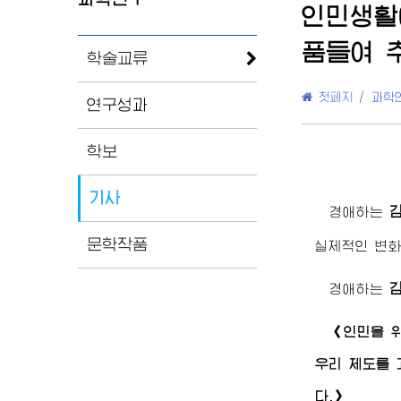
인민생활
품들여 
학술교류
첫페지
/
과학
연구성과
학보
기사
경애하는
문학작품
실제적인 변화
경애하는
《인민을 위
우리 제도를 
다.》