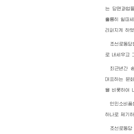
는 당면과업
훌륭히 일떠세
려퍼지게 하였
조선로동당
로 내세우고 
최근년간 
대표하는 문화
을 비롯하여 
인민소비품
하나로 제기하
조선로동