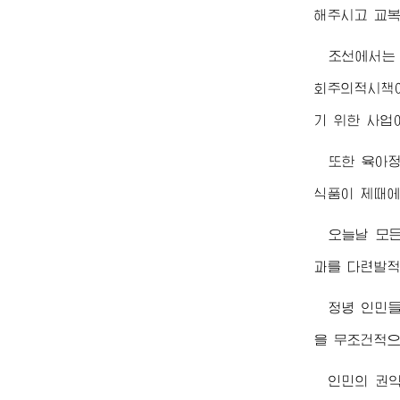
해주시고 교복
조선에서는
회주의적시책이
기 위한 사업
또한 육아
식품이 제때에
오늘날 모든
과를 다련발적
정녕 인민
을 무조건적으
인민의 권