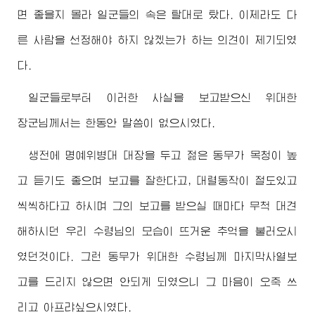
면 좋을지 몰라 일군들의 속은 탈대로 탔다. 이제라도 다
른 사람을 선정해야 하지 않겠는가 하는 의견이 제기되였
다.
일군들로부터 이러한 사실을 보고받으신
위대한
장군님께서
는 한동안 말씀이 없으시였다.
생전에 명예위병대 대장을 두고 젊은 동무가 목청이 높
고 듣기도 좋으며 보고를 잘한다고, 대렬동작이 절도있고
씩씩하다고 하시며 그의 보고를 받으실 때마다 무척 대견
해하시던 우리
수령님
의 모습이 뜨거운 추억을 불러오시
였던것이다. 그런 동무가
위대한
수령님
께 마지막사열보
고를 드리지 않으면 안되게 되였으니 그 마음이 오죽 쓰
리고 아프랴싶으시였다.