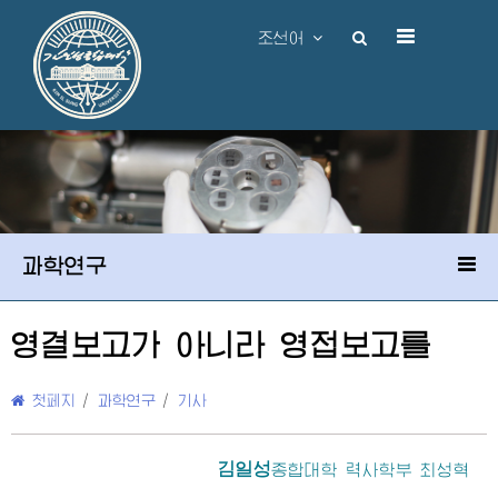
조선어
과학연구
영결보고가 아니라 영접보고를
첫페지
/
과학연구
/
기사
김일성
종합대학
력사학부 최성혁