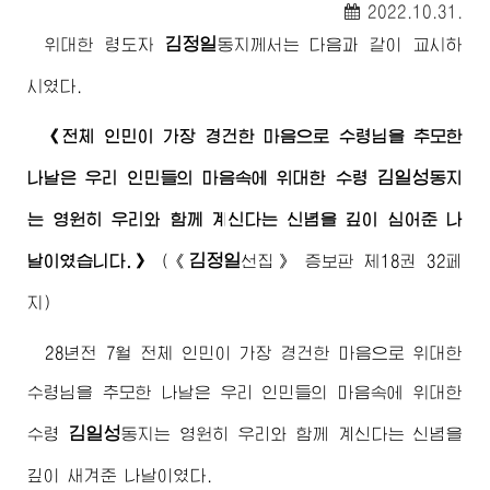
2022.10.31.
김정일
위대한
령도자
동지
께서는 다음과 같이 교시하
시였다.
《전체 인민이 가장 경건한 마음으로
수령님
을 추모한
김일성
나날은 우리 인민들의 마음속에
위대한
수령
동지
는 영원히 우리와 함께 계신다는 신념을 깊이 심어준 나
김정일
날이였습니다.》
(
《
선집》
증보판 제18권 32페
지)
28년전 7월 전체 인민이 가장 경건한 마음으로
위대한
수령님
을 추모한 나날은 우리 인민들의 마음속에
위대한
김일성
수령
동지
는 영원히 우리와 함께 계신다는 신념을
깊이 새겨준 나날이였다.