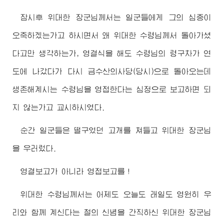
잠시후
위대한
장군님께서
는 일군들에게 그의 심중이
오죽하겠는가고 하시면서 왜
위대한
수령님께서
돌아가셨
다고만 생각하는가, 영결식을 해도
수령님
의 령구차가 연
도에 나갔다가 다시 금수산의사당(당시)으로 돌아오는데
생존해계시는
수령님
을 영접한다는 심정으로 보고하면 되
지 않는가고 교시하시였다.
순간 일군들은 떨구었던 고개를 쳐들고
위대한
장군님
을 우러렀다.
영결보고가 아니라 영접보고를！
위대한
수령님께서
는 어제도 오늘도 래일도 영원히 우
리와 함께 계신다는 철의 신념을 간직하신
위대한
장군님