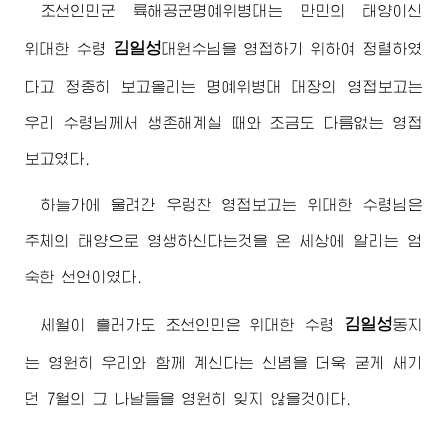
조선인민군 륙해공군명예위병대는 만민의 태양이신
김일성
위대한
수령
대원수님
을 영접하기 위하여 정렬하였
다고 정중히 보고올리는 명예위병대 대장의 영접보고는
우리
수령님께서
생존해계실 때와 조금도 다름없는 영접
보고였다.
하늘가에 울려간 우렁찬 영접보고는
위대한
수령님
은
주체의 태양으로 영생하신다는것을 온 세상에 알리는 엄
숙한 선언이였다.
김일성
세월이 흘러가도 조선인민은
위대한
수령
동지
는 영원히 우리와 함께 계신다는 신념을 더욱 굳게 새기
던 7월의 그 나날들을 영원히 잊지 않을것이다.