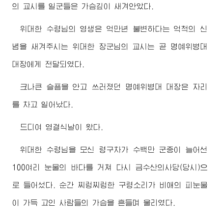
의 교시를 일군들은 가슴깊이 새겨안았다.
위대한
수령님
의 영생은 억만년 불변하다는 억척의 신
념을 새겨주시는
위대한
장군님
의 교시는 곧 명예위병대
대장에게 전달되였다.
크나큰 슬픔을 안고 쓰러졌던 명예위병대 대장은 자리
를 차고 일어났다.
드디여 영결식날이 왔다.
위대한
수령님
을 모신 령구차가 수백만 군중이 늘어선
100여리 눈물의 바다를 거쳐 다시 금수산의사당(당시)으
로 들어섰다. 순간 찌렁찌렁한 구령소리가 비애의 피눈물
이 가득 고인 사람들의 가슴을 흔들며 울리였다.