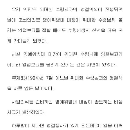
우리 인민은
위대한
수령님
과의 영결의식이 진행되던
날에 조선인민군 명예위병대 대장이
위대한
수령님
께 올
리는 영접보고를 접할 때에도
수령
영생의 신념을 더욱 굳
게 가다듬게 되였다.
사실 명예위병대 대장이
위대한
수령님
께 영결보고가
아니라 영접보고를 올리게 된데는 깊은 사연이 있었다.
주체83(1994)년 7월 어느날
위대한
수령님
과의 영결식
을 하루 앞둔 날이였다.
사열의식을 준비하던 명예위병대 대장이 졸도하는 비상
사고가 발생하였다.
하루밤이 지나면 영결행사가 있게 되는데 이 일을 어쩌