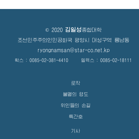
김일성
© 2020
종합대학
조선민주주의인민공화국 평양시 대성구역 룡남동
ryongnamsan@star-co.net.kp
확스 : 0085-02-381-4410 텔렉스 : 0085-02-18111
로작
불멸의 령도
위인들의 손길
특간호
기사