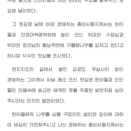
푸른 숲으로 전변시킬데 대한 원대한 구상을 펼쳐주신 뜻
깊은 날이였다.
그 뜻깊은 날에 바로
경애하는
총비서동지께서
는 원아
들과 만경대혁명학원에 높이 모신
위대한
수령님
과
위대한
장군님
의 동상주변에 구름향나무를 심자고 한다고
하시며 식수의 첫삽을 뜨시였다.
현지지도의 길에서 쌓인 피로도 푸실사이 없이
경애하는
그이께서 이날 몸소 뜨신 첫삽은 원아들과 인민
들의 마음속에 숭고한 애국의 뜻을 귀중한 씨앗처럼 심어
주시려는 의지의 발현이였다.
원아들에게 나무를 심을 구뎅이의 넓이와 깊이에 대하
여 세심히 가르쳐주시고 나신
경애하는
총비서동지께서
는