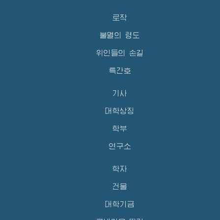
로작
불멸의 령도
위인들의 손길
특간호
기사
대학상징
학부
연구소
학자
건물
대학기금