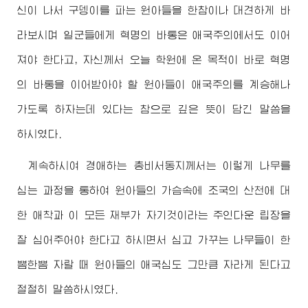
신이 나서 구뎅이를 파는 원아들을 한참이나 대견하게 바
라보시며 일군들에게 혁명의 바통은 애국주의에서도 이어
져야 한다고, 자신께서 오늘 학원에 온 목적이 바로 혁명
의 바통을 이어받아야 할 원아들이 애국주의를 계승해나
가도록 하자는데 있다는 참으로 깊은 뜻이 담긴 말씀을
하시였다.
계속하시여
경애하는
총비서동지께서
는 이렇게 나무를
심는 과정을 통하여 원아들의 가슴속에 조국의 산천에 대
한 애착과 이 모든 재부가 자기것이라는 주인다운 립장을
잘 심어주어야 한다고 하시면서 심고 가꾸는 나무들이 한
뽐한뽐 자랄 때 원아들의 애국심도 그만큼 자라게 된다고
절절히 말씀하시였다.