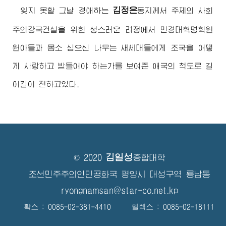
김정은
잊지 못할 그날
경애하는
동지께서
주체의 사회
주의강국건설을 위한 성스러운 려정에서 만경대혁명학원
원아들과 몸소 심으신 나무는 새세대들에게 조국을 어떻
게 사랑하고 받들어야 하는가를 보여준 애국의 척도로 길
이길이 전하고있다.
김일성
© 2020
종합대학
조선민주주의인민공화국 평양시 대성구역 룡남동
ryongnamsan@star-co.net.kp
확스 : 0085-02-381-4410 텔렉스 : 0085-02-18111