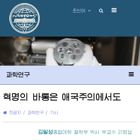
조선어
과학연구
혁명의 바통은 애국주의에서도
첫페지
/
과학연구
/
기사
김일성
종합대학
철학부 박사 부교수 리영섭