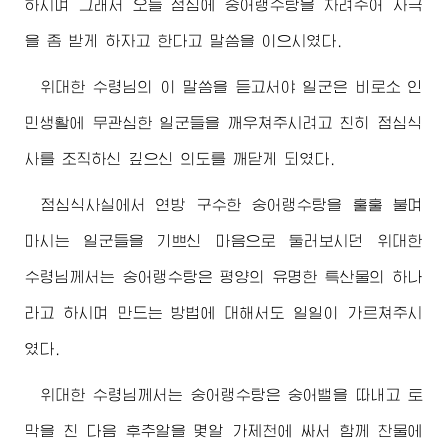
하시며 그래서 오늘 점심에 숭어랭수탕을 차려주어 자극
을 좀 받게 하자고 한다고 말씀을 이으시였다.
위대한
수령님
의 이 말씀을 듣고서야 일군은 비로소 인
민생활에 무관심한 일군들을 깨우쳐주시려고 친히 점심식
사를 조직하신 깊으신 의도를 깨닫게 되였다.
점심식사실에서 연방 구수한 숭어랭수탕을 훌훌 불며
마시는 일군들을 기쁘신 마음으로 둘러보시던
위대한
수령님께서
는 숭어랭수탕은 평양의 유명한 특산물의 하나
라고 하시며 만드는 방법에 대해서도 일일이 가르쳐주시
였다.
위대한
수령님께서
는 숭어랭수탕은 숭어밸을 따내고 토
막을 친 다음 후추알을 몇알 가제천에 싸서 함께 찬물에