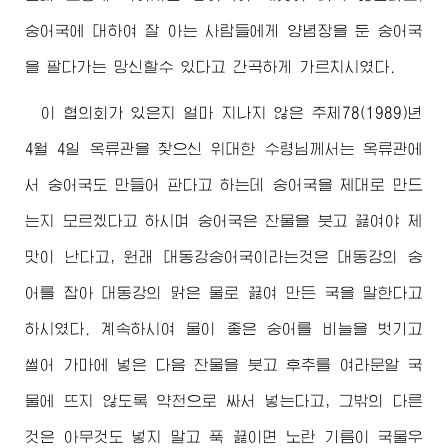
숭어국에 대하여 잘 아는 사람들에게 양념장을 둔 숭어국
을 팔다가는 망신할수 있다고 간곡하게 가르치시였다.
이 협의회가 있은지 얼마 지나지 않은 주체78(1989)년
4월 4일 옥류관을 찾으신
위대한
수령님께서
는 옥류관에
서 숭어국도 만들어 판다고 하는데 숭어국을 제대로 만드
는지 모르겠다고 하시며 숭어국은 찬물을 붓고 끓여야 제
맛이 난다고, 원래 대동강숭어국이라는것은 대동강의 숭
어를 잡아 대동강의 맑은 물로 끓여 만든 국을 말한다고
하시였다. 계속하시여 물이 좋은 숭어를 비늘을 벗기고
썰어 가마에 넣은 다음 찬물을 붓고 후추를 여라문알 국
물에 뜨지 않도록 약천으로 싸서 넣는다고, 그밖의 다른
것은 아무것도 넣지 말고 푹 끓이면 노란 기름이 국물우