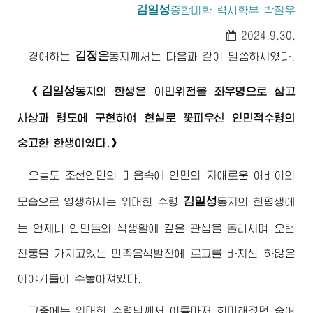
김일성
종합대학
력사학부 박철우
2024.9.30.
김정은
경애하는
동지께서
는 다음과 같이 말씀하시였다.
김일성
《
동지
의 한생은 이민위천을 좌우명으로 삼고
사상과 령도에 구현하여 현실로 꽃피우신 인민적
수령
의
숭고한 한생이였다.》
오늘도 조선인민의 마음속에 인민의 자애로운
어버이
의
김일성
모습으로 영생하시는
위대한
수령
동지
의 한평생에
는 언제나 인민들의 식생활에 깊은 관심을 돌리시며 오랜
전통을 가지고있는 민족음식발전에 로고를 바치신 하많은
이야기들이 수놓아져있다.
그중에는
위대한
수령님께서
이름마저 희미해졌던 숭어