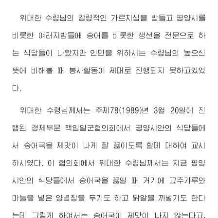
위대한
수령님
의 강령적인 가르치심을 받들고 평양시를
비롯한 여러지방들에 숭어를 비롯한 생선을 전문으로 하
는 식당들이 나왔지만 인민을 위하시는
수령님
의 높으신
뜻에 비해볼 때 봉사활동이 제대로 진행되지 못하고있었
다.
위대한
수령님께서
는 주체78(1989)년 3월 20일에 진
행된 경제부문 책임일군협의회에서 평양시안의 식당들에
서 숭어국을 제맛이 나게 잘 끓이도록 할데 대하여 교시
하시였다. 이 협의회에서
위대한
수령님께서
는 지금 평양
시안의 식당들에서 숭어국을 끓일 때 거기에 고추가루와
마늘을 넣은 양념장을 두기도 하고 닭알을 까넣기도 한다
는데 그렇게 하여서는 숭어국이 제맛이 나지 않는다고,