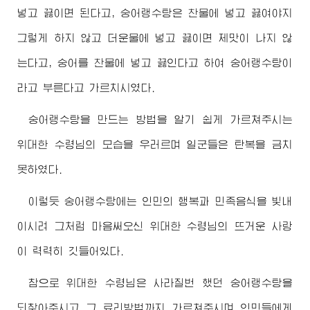
넣고 끓이면 된다고, 숭어랭수탕은 찬물에 넣고 끓여야지
그렇게 하지 않고 더운물에 넣고 끓이면 제맛이 나지 않
는다고, 숭어를 찬물에 넣고 끓인다고 하여 숭어랭수탕이
라고 부른다고 가르치시였다.
숭어랭수탕을 만드는 방법을 알기 쉽게 가르쳐주시는
위대한
수령님
의 모습을 우러르며 일군들은 탄복을 금치
못하였다.
이렇듯 숭어랭수탕에는 인민의 행복과 민족음식을 빛내
이시려 그처럼 마음써오신
위대한
수령님
의 뜨거운 사랑
이 력력히 깃들어있다.
참으로
위대한
수령님
은 사라질번 했던 숭어랭수탕을
되찾아주시고 그 료리방법까지 가르쳐주시며 인민들에게