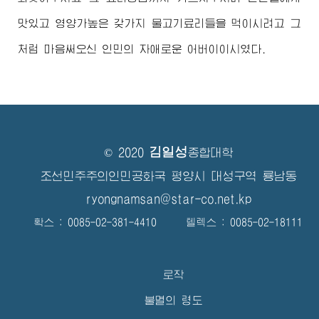
맛있고 영양가높은 갖가지 물고기료리들을 먹이시려고 그
처럼 마음써오신 인민의 자애로운
어버이
이시였다.
김일성
© 2020
종합대학
조선민주주의인민공화국 평양시 대성구역 룡남동
ryongnamsan@star-co.net.kp
확스 : 0085-02-381-4410 텔렉스 : 0085-02-18111
로작
불멸의 령도