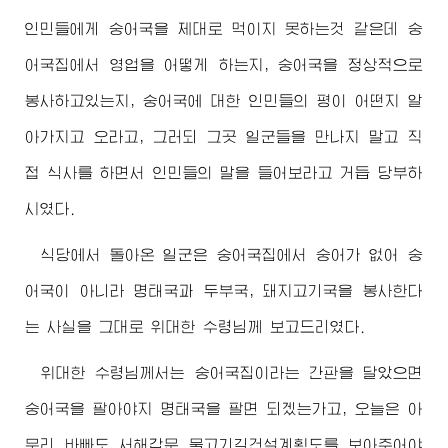
인민들에게 숭어국을 제대로 먹이지 못하는것 같은데 숭
어국집에서 영업을 어떻게 하는지, 숭어국을 정상적으로
봉사하고있는지, 숭어국에 대한 인민들의 평이 어떤지 알
아가지고 오라고, 그러되 그곳 일군들을 만나지 말고 직
접 식사를 하면서 인민들의 말을 들어보라고 거듭 당부하
시였다.
식당에서 돌아온 일군은 숭어국집에서 숭어가 없어 숭
어국이 아니라 명태국과 두부국, 돼지고기국을 봉사한다
는 사실을 그대로
위대한
수령님
께 보고드리였다.
위대한
수령님께서
는 숭어국집이라는 간판을 달았으면
숭어국을 팔아야지 명태국을 팔면 되겠는가고, 오늘은 아
무리 바빠도 서해갑문 물고기길건설계획도를 보아주어야