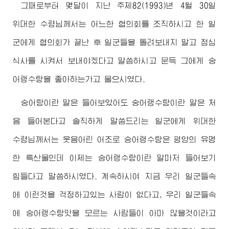
그때로부터 몇달이 지난 주체82(1993)년 4월 30일
위대한
수령님께서
는 어느한 협의회를 조직하시고 한 일
군에게 협의회가 끝난 후 일군들을 돌려보내지 말고 점심
식사를 시켜서 보내야겠다고 말씀하시고 문득 그에게 숭
어랭수탕을 좋아하는가고 물으시였다.
숭어탕이란 말은 들어보았어도 숭어랭수탕이란 말은 처
음 들어본다고 솔직하게 말씀드리는 일군에게
위대한
수령님께서
는 웃음어린 어조로 숭어랭수탕은 평양의 유명
한 특산물인데 이제는 숭어랭수탕이란 말마저 들어보기
힘들다고 말씀하시였다. 계속하시여 지금 우리 일군들속
에 이런것을 걱정하고있는 사람이 없다고, 우리 일군들속
에 숭어랭수탕맛을 모르는 사람들이 아마 많을것이라고