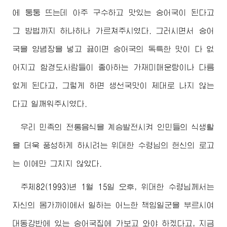
에 둥둥 뜨는데 아주 구수하고 맛있는 숭어국이 된다고
그 방법까지 하나하나 가르쳐주시였다. 그러시면서 숭어
국을 양념장을 넣고 끓이면 숭어국의 독특한 맛이 다 없
어지고 함경도사람들이 좋아하는 가재미매운탕이나 다름
없게 된다고, 그렇게 하면 생선국맛이 제대로 나지 않는
다고 일깨워주시였다.
우리 민족의 전통음식을 계승발전시켜 인민들의 식생활
을 더욱 풍성하게 하시려는
위대한
수령님
의 헌신의 로고
는 이에만 그치지 않았다.
주체82(1993)년 1월 15일 오후,
위대한
수령님께서
는
자신의 몸가까이에서 일하는 어느한 책임일군을 부르시여
대동강반에 있는 숭어국집에 가보고 와야 하겠다고, 지금