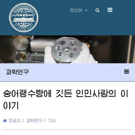
조선어
과학연구
숭어랭수탕에 깃든 인민사랑의 이
야기
첫페지
/
과학연구
/
기사