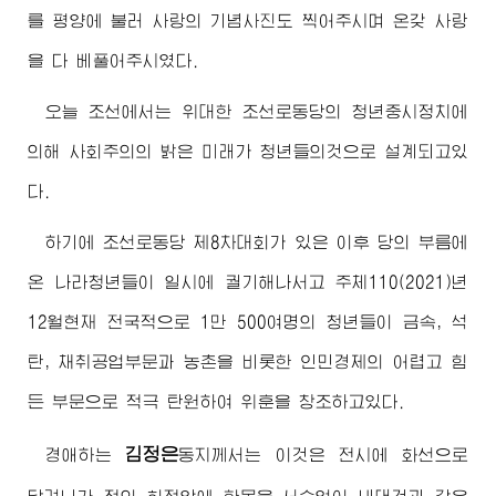
를 평양에 불러 사랑의 기념사진도 찍어주시며 온갖 사랑
을 다 베풀어주시였다.
오늘 조선에서는
위대한
조선로동당의 청년중시정치에
의해 사회주의의 밝은 미래가 청년들의것으로 설계되고있
다.
하기에 조선로동당 제8차대회가 있은 이후 당의 부름에
온 나라청년들이 일시에 궐기해나서고 주체110(2021)년
12월현재 전국적으로 1만 500여명의 청년들이 금속, 석
탄, 채취공업부문과 농촌을 비롯한 인민경제의 어렵고 힘
든 부문으로 적극 탄원하여 위훈을 창조하고있다.
김정은
경애하는
동지
께서는 이것은 전시에 화선으로