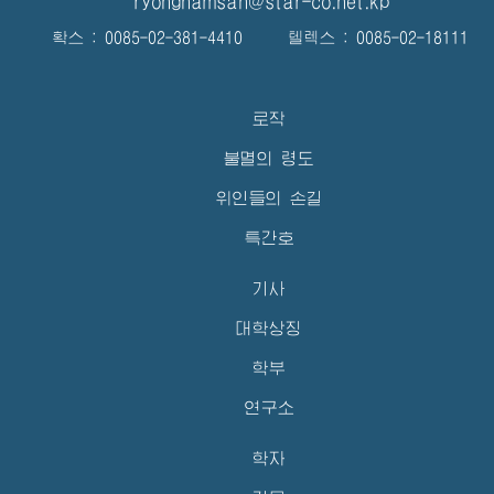
ryongnamsan@star-co.net.kp
확스 : 0085-02-381-4410 텔렉스 : 0085-02-18111
로작
불멸의 령도
위인들의 손길
특간호
기사
대학상징
학부
연구소
학자