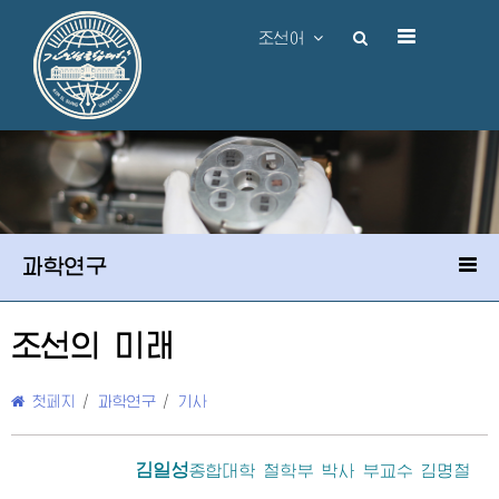
조선어
과학연구
조선의 미래
첫페지
/
과학연구
/
기사
김일성
종합대학
철학부 박사 부교수 김명철