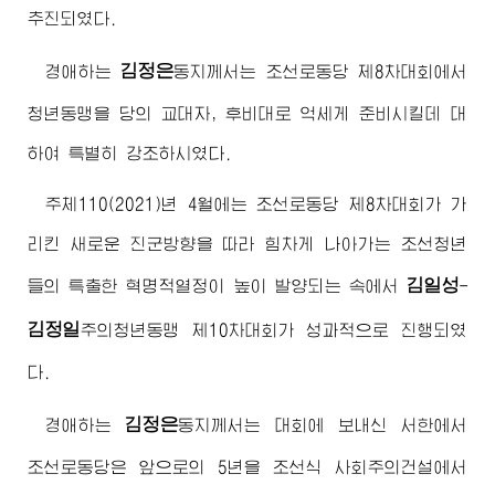
추진되였다.
김정은
경애하는
동지
께서는 조선로동당 제8차대회에서
청년동맹을 당의 교대자, 후비대로 억세게 준비시킬데 대
하여 특별히 강조하시였다.
주체110(2021)년 4월에는 조선로동당 제8차대회가 가
리킨 새로운 진군방향을 따라 힘차게 나아가는 조선청년
김일성
들의 특출한 혁명적열정이 높이 발양되는 속에서
-
김정일
주의
청년동맹 제10차대회가 성과적으로 진행되였
다.
김정은
경애하는
동지
께서는 대회에 보내신 서한에서
조선로동당은 앞으로의 5년을 조선식 사회주의건설에서