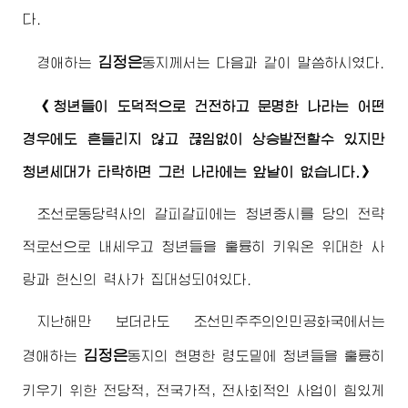
다.
김정은
경애하는
동지
께서는 다음과 같이 말씀하시였다.
《청년들이 도덕적으로 건전하고 문명한 나라는 어떤
경우에도 흔들리지 않고 끊임없이 상승발전할수 있지만
청년세대가 타락하면 그런 나라에는 앞날이 없습니다.》
조선로동당력사의 갈피갈피에는 청년중시를 당의 전략
적로선으로 내세우고 청년들을 훌륭히 키워온
위대한
사
랑과 헌신의 력사가 집대성되여있다.
지난해만 보더라도 조선민주주의인민공화국에서는
김정은
경애하는
동지
의 현명한 령도밑에 청년들을 훌륭히
키우기 위한 전당적, 전국가적, 전사회적인 사업이 힘있게