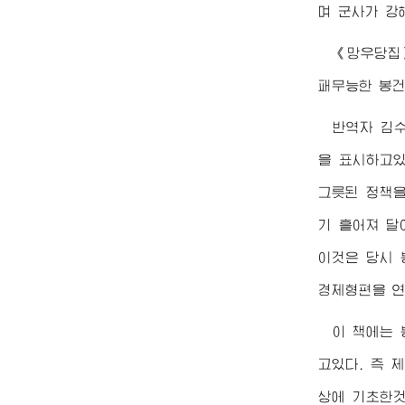
며 군사가 강
《망우당집
패무능한 봉건
반역자 김
을 표시하고있
그릇된 정책을
기 흩어져 달
이것은 당시 
경제형편을 연
이 책에는 
고있다. 즉 
상에 기초한것