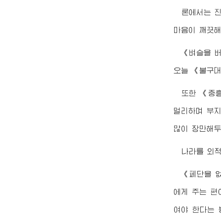
론에서는 진
마음이 깨끗해
《벼슬을 
오늘 《불구대
또한 《중
멀리하며 부지
많이 장만해두
나라를 외
《페단을 없
에게 주는 편
여야 한다는 