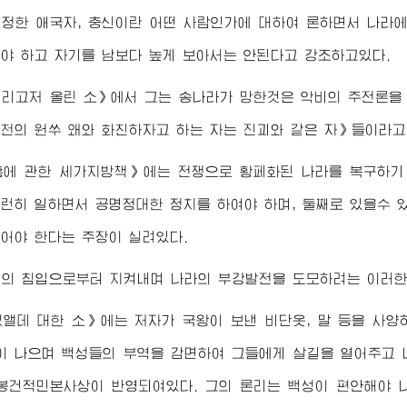
정한 애국자, 충신이란 어떤 사람인가에 대하여 론하면서 나라
야 하고 자기를 남보다 높게 보아서는 안된다고 강조하고있다.
버리고저 올린 소》에서 그는 송나라가 망한것은 악비의 주전론을
천의 원쑤 왜와 화친하자고 하는 자는 진괴와 같은 자》들이라
흥에 관한 세가지방책》에는 전쟁으로 황페화된 나라를 복구하기
런히 일하면서 공명정대한 정치를 하여야 하며, 둘째로 있을수 
어야 한다는 주장이 실려있다.
적의 침입으로부터 지켜내며 나라의 부강발전을 도모하려는 이러한
앨데 대한 소》에는 저자가 국왕이 보낸 비단옷, 말 등을 사
이 나으며 백성들의 부역을 감면하여 그들에게 살길을 열어주고 
봉건적민본사상이 반영되여있다. 그의 론리는 백성이 편안해야 