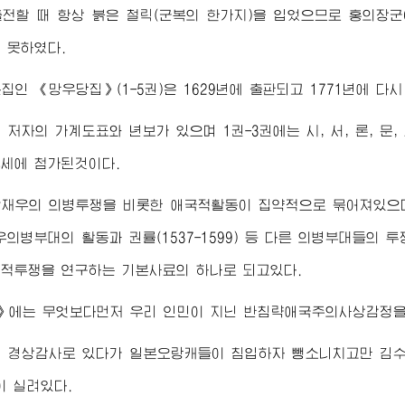
전할 때 항상 붉은 철릭(군복의 한가지)을 입었으므로 홍의
장군
 못하였다.
집인 《망우당집》(1-5권)은 1629년에 출판되고 1771년에 다
 저자의 가계도표와 년보가 있으며 1권-3권에는 시, 서, 론, 문,
세에 첨가된것이다.
곽재우의 의병투쟁을 비롯한 애국적활동이 집약적으로 묶어져있으
우의병부대의 활동과 권률(1537-1599) 등 다른 의병부대들
적투쟁을 연구하는 기본사료의 하나로 되고있다.
》에는 무엇보다먼저 우리 인민이 지닌 반침략애국주의사상감정을
 경상감사로 있다가 일본오랑캐들이 침입하자 뺑소니치고만 김수
이 실려있다.