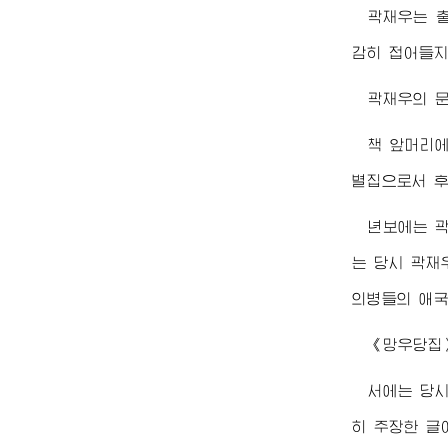
곽재우는 출
감히 접어들지
곽재우의 문
책 앞머리에
별집으로서 후
년보에는 
는 당시 곽재
의병들의 애국
《망우당집
서에는 당시
히 주장한 글