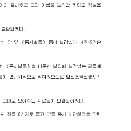
이라 불리웠고 그의 이름을 듣기만 하여도 적들은
시 출판되였다.
 소, 장 및 《룡사별록》 등이 실려있다. 4권-5권은
며 《룡사별록》을 비롯한 별집에 실려있는 글들에
의 투쟁이 년대기적으로 적혀있으므로 임진조국전쟁시기
 그대로 보여주는 자료들이 반영되여있다.
의 죄를 8가지로 들고 그를 즉시 처단할것을 강력