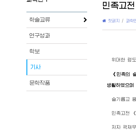
민족고전
학술교류
첫페지
/
과학
연구성과
학보
위대한
령
기사
《민족의 
문학작품
생활하였으며 
슬기롭고 용
민족고전 
저자 곽재우