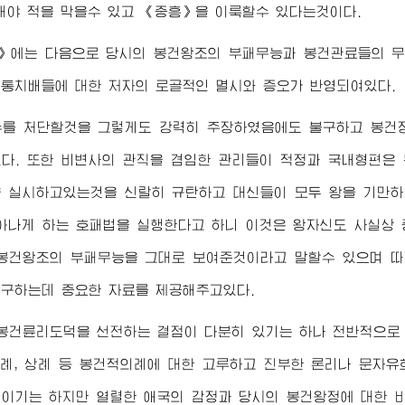
해야 적을 막을수 있고 《중흥》을 이룩할수 있다는것이다.
》에는 다음으로 당시의 봉건왕조의 부패무능과 봉건관료들의 무
통치배들에 대한 저자의 로골적인 멸시와 증오가 반영되여있다.
수를 처단할것을 그렇게도 강력히 주장하였음에도 불구하고 봉건
다. 또한 비변사의 관직을 겸임한 관리들이 적정과 국내형편은
 실시하고있는것을 신랄히 규탄하고 대신들이 모두 왕을 기만하
아나게 하는 호패법을 실행한다고 하니 이것은 왕자신도 사실상
봉건왕조의 부패무능을 그대로 보여준것이라고 말할수 있으며 따
구하는데 중요한 자료를 제공해주고있다.
봉건륜리도덕을 선전하는 결점이 다분히 있기는 하나 전반적으로
제례, 상례 등 봉건적의례에 대한 고루하고 진부한 론리나 문자유
이기는 하지만 열렬한 애국의 감정과 당시의 봉건왕정에 대한 비