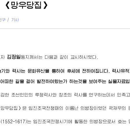
 《망우당집》
연구
/
기사
김정일
도자
동지께서
는 다음과 같이 교시하시였다.
슬기와 력사는 문화유산을 통하여 후세에 전하여집니다. 력사유적
어떠한 길을 걸어 발전하여왔는가 하는것을 보여주는 실물자료입
감한 조선인민의 투쟁력사와 창조의 력사를 연구하는데서 민족고
《망우당집》은 임진조국전쟁때의 이름난 의병장이였던 곽재우의 
(1552-1617)는 임진조국전쟁시기에 활동한 의병장으로서 호는