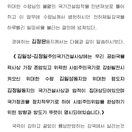
위대한
수령님
의 불멸의 국가건설업적을 만년재보로 틀어
쥐고 이 땅우에
수령님께서
념원하시던 천하제일강국을
하루빨리 일떠세울 불타는 결의에 넘쳐있다.
김정은
경애하는
동지
께서는 다음과 같이 말씀하시였다.
김일성
김정일
《
-
주의
국가건설사상에는 우리 공화국을
력사상 가장 존엄있고 위력한 사회주의국가로 강화발전시
김일성
켜오신
위대한
수령
동지
와
위대한
령도자
김정일
동지
의 국가건설사상과 업적이 집대성되여있으며
국가정권을 정치적무기로 하여 사회주의위업을 완성하기
위한 방향과 방도가 뚜렷이 명시되여있습니다.》
국력이 강하고 끝없이 륭성번영하는 강국에서 살려는것