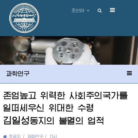
조선어
과학연구
존엄높고 위력한 사회주의국가를
일떠세우신
위대한
수령
김일성
동지
의 불멸의 업적
첫페지
/
과학연구
/
기사