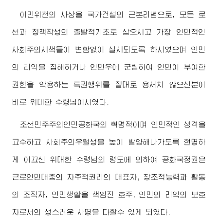
이민위천의 사상을 국가건설의 근본리념으로, 모든 로
선과 정책작성의 출발적기초로 삼으시고 가장 인민적인
사회주의시책들이 변함없이 실시되도록 하시였으며 인민
의 리익을 침해하거나 인민우에 군림하여 인민이 부여한
권한을 악용하는 특권행위를 절대로 용서치 않으신분이
바로
위대한
수령님
이시였다.
조선민주주의인민공화국의 혁명적이며 인민적인 성격을
고수하고 사회주의우월성을 높이 발양해나가도록 현명하
게 이끄신
위대한
수령님
의 령도에 의하여 공화국정권은
근로인민대중의 자주적권리의 대표자, 창조적능력과 활동
의 조직자, 인민생활을 책임진 호주, 인민의 리익의 보호
자로서의 성스러운 사명을 다할수 있게 되였다.