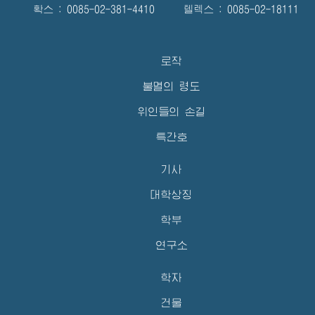
확스 : 0085-02-381-4410 텔렉스 : 0085-02-18111
로작
불멸의 령도
위인들의 손길
특간호
기사
대학상징
학부
연구소
학자
건물