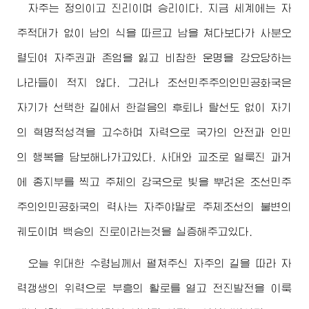
자주는 정의이고 진리이며 승리이다. 지금 세계에는 자
주적대가 없이 남의 식을 따르고 남을 쳐다보다가 사분오
렬되여 자주권과 존엄을 잃고 비참한 운명을 강요당하는
나라들이 적지 않다. 그러나 조선민주주의인민공화국은
자기가 선택한 길에서 한걸음의 후퇴나 탈선도 없이 자기
의 혁명적성격을 고수하며 자력으로 국가의 안전과 인민
의 행복을 담보해나가고있다. 사대와 교조로 얼룩진 과거
에 종지부를 찍고 주체의 강국으로 빛을 뿌려온 조선민주
주의인민공화국의 력사는 자주야말로 주체조선의 불변의
궤도이며 백승의 진로이라는것을 실증해주고있다.
오늘
위대한
수령님께서
펼쳐주신 자주의 길을 따라 자
력갱생의 위력으로 부흥의 활로를 열고 전진발전을 이룩