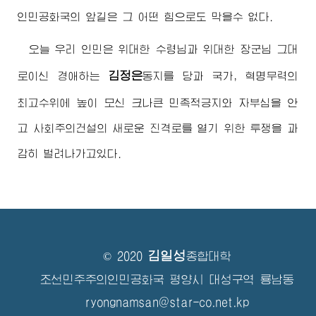
인민공화국의 앞길은 그 어떤 힘으로도 막을수 없다.
오늘 우리 인민은
위대한
수령님
과
위대한
장군님
그대
김정은
로이신
경애하는
동지
를 당과 국가, 혁명무력의
최고수위
에 높이 모신 크나큰 민족적긍지와 자부심을 안
고 사회주의건설의 새로운 진격로를 열기 위한 투쟁을 과
감히 벌려나가고있다.
김일성
© 2020
종합대학
조선민주주의인민공화국 평양시 대성구역 룡남동
ryongnamsan@star-co.net.kp