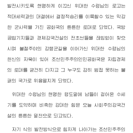
발전시키도록 현명하게 이끄신
위대한
수령님
의 로고는
적대세력과의 대결에서 결정적승리를 이룩할수 있는 막강
한 군사력을 가진 공화국의 튼튼한 토대로 되였다. 국방
공업기지들과 경제강국건설의 전초선들을 끊임없이 찾으
시며 불철주야의 강행군길을 이어가신
위대한
수령님
의
헌신의 자욱이 있어 조선민주주의인민공화국은 자립경제
의 토대를 굳건히 다지고 그 누구도 감히 범접 못하는 불
패의 국가로 위용떨치게 되였다.
위대한
수령님
의 현명한 령도밑에 남들이 걸어온 수세
기를 도약하며 비축한 강대한 힘은 오늘 사회주의강국건
설의 튼튼한 밑천으로 되고있다.
자기 식의 발전방식으로 힘차게 나아가는 조선민주주의