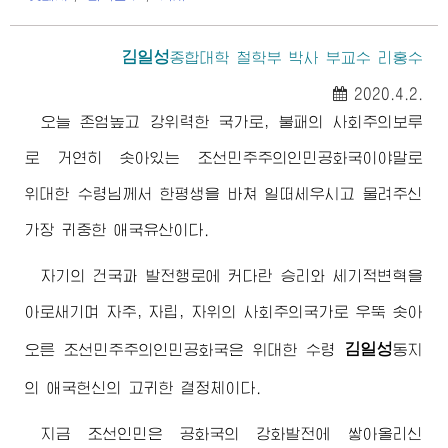
김일성
종합대학
철학부 박사 부교수 리홍수
2020.4.2.
오늘 존엄높고 강위력한 국가로, 불패의 사회주의보루
로 거연히 솟아있는 조선민주주의인민공화국이야말로
위대한
수령님께서
한평생을 바쳐 일떠세우시고 물려주신
가장 귀중한 애국유산이다.
자기의 건국과 발전행로에 커다란 승리와 세기적변혁을
아로새기며 자주, 자립, 자위의 사회주의국가로 우뚝 솟아
김일성
오른 조선민주주의인민공화국은
위대한
수령
동지
의 애국헌신의 고귀한 결정체이다.
지금 조선인민은 공화국의 강화발전에 쌓아올리신