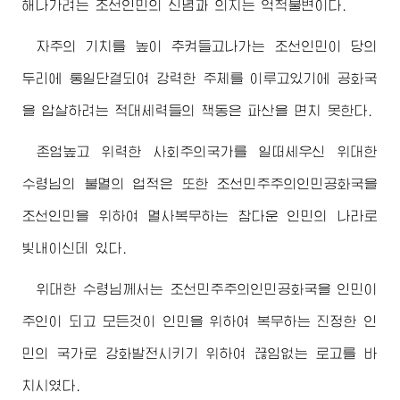
해나가려는 조선인민의 신념과 의지는 억척불변이다.
자주의 기치를 높이 추켜들고나가는 조선인민이 당의
두리에 통일단결되여 강력한 주체를 이루고있기에 공화국
을 압살하려는 적대세력들의 책동은 파산을 면치 못한다.
존엄높고 위력한 사회주의국가를 일떠세우신
위대한
수령님
의 불멸의 업적은 또한 조선민주주의인민공화국을
조선인민을 위하여 멸사복무하는 참다운 인민의 나라로
빛내이신데 있다.
위대한
수령님께서
는 조선민주주의인민공화국을 인민이
주인이 되고 모든것이 인민을 위하여 복무하는 진정한 인
민의 국가로 강화발전시키기 위하여 끊임없는 로고를 바
치시였다.