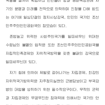
국풍을 철저히 확립하고 인민들이 당과 공화국정권에 자
기의 운명과 미래를 전적으로 의탁하며 진정을 다해 받드
는 여기에 일심단결의 정치사상강국, 인민의 국가인 조선
민주주의인민공화국의 참모습이 있다.
존엄높고 위력한 사회주의국가를 일떠세우신
위대한
수령님
의 불멸의 업적은 또한 조선민주주의인민공화국을
자립적민족경제와 자위적국방력을 갖춘 불패의 강국으로
일떠세우신데 있다.
자기 힘에 의하여 제발로 걸어나가는 자립경제, 최강의
자위적국가방위력은 자주정치실현의 근본담보이고 부국강
병의 대업을 성취하기 위한 필수적요구이다. 무적의 군력
과 자립경제의 무궁무진한 잠재력에 의해서만 국가의 안