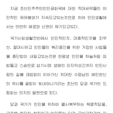
지금 조선민주주의인민공화국에 대한 적대세력들의 야
만적인 제재봉쇄가 지속되고있는것으로 하여 인민생활에
서는 의연히 애로와 난관이 제기되고있다.
국가사회생활전반에서 인민적인것, 대중적인것을 최우
선, 절대시하고 인민들의 복리증진을 위한 거창한 사업들
을 중단없이 내밀고있는것은 한평생 인민을 하늘처럼 떠
받들고 스승으로 섬기시며 생애의 마지막순간까지 인민사
랑의 길을 끊임없이 이어가신
위대한
수령님
의 애민헌신
의 력사를 끝없이 빛내여나가려는 조선의 당과 국가의 드
팀없는 의지의 발현으로 된다.
당과 국가가 인민을 위하여 멸사복무하는 혁명적당풍,