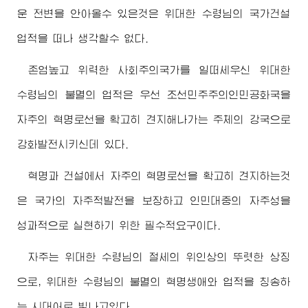
운 전변을 안아올수 있은것은
위대한
수령님
의 국가건설
업적을 떠나 생각할수 없다.
존엄높고 위력한 사회주의국가를 일떠세우신
위대한
수령님
의 불멸의 업적은 우선 조선민주주의인민공화국을
자주의 혁명로선을 확고히 견지해나가는 주체의 강국으로
강화발전시키신데 있다.
혁명과 건설에서 자주의 혁명로선을 확고히 견지하는것
은 국가의 자주적발전을 보장하고 인민대중의 자주성을
성과적으로 실현하기 위한 필수적요구이다.
자주는
위대한
수령님
의 절세의 위인상의 뚜렷한 상징
으로,
위대한
수령님
의 불멸의 혁명생애와 업적을 칭송하
는 시대어로 빛나고있다.