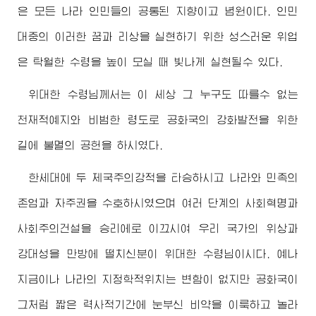
은 모든 나라 인민들의 공통된 지향이고 념원이다. 인민
대중의 이러한 꿈과 리상을 실현하기 위한 성스러운 위업
은 탁월한
수령
을 높이 모실 때 빛나게 실현될수 있다.
위대한
수령님께서
는 이 세상 그 누구도 따를수 없는
천재적예지와 비범한 령도로 공화국의 강화발전을 위한
길에 불멸의 공헌을 하시였다.
한세대에 두 제국주의강적을 타승하시고 나라와 민족의
존엄과 자주권을 수호하시였으며 여러 단계의 사회혁명과
사회주의건설을 승리에로 이끄시여 우리 국가의 위상과
강대성을 만방에 떨치신분이
위대한
수령님
이시다. 예나
지금이나 나라의 지정학적위치는 변함이 없지만 공화국이
그처럼 짧은 력사적기간에 눈부신 비약을 이룩하고 놀라