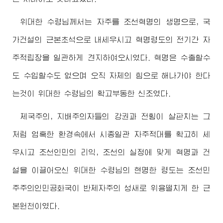
위대한
수령님께서
는 자주를 조선혁명의 생명으로, 국
가건설의 근본초석으로 내세우시고 혁명령도의 전기간 자
주적립장을 일관하게 견지하여오시였다. 혁명은 수출할수
도 수입할수도 없으며 오직 자체의 힘으로 해나가야 한다
는것이
위대한
수령님
의 확고부동한 신조였다.
제국주의, 지배주의자들의 강권과 전횡이 살판치는 그
처럼 엄혹한 환경속에서 시종일관 자주적대를 확고히 세
우시고 조선인민의 리익, 조선의 실정에 맞게 혁명과 건
설을 이끌어오신
위대한
수령님
의 현명한 령도는 조선민
주주의인민공화국이 반제자주의 성새로 위용떨치게 한 근
본원천이였다.