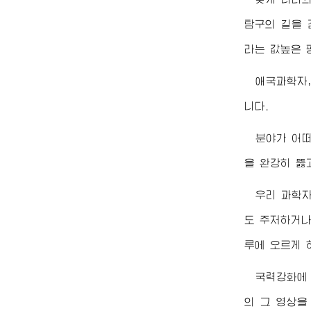
탐구의 길을 
라는 값높은 
애국과학자,
니다.
분야가 어떠
을 완강히 뚫
우리 과학
도 주저하거나
루에 오르게
국력강화에 
의 그 영상을