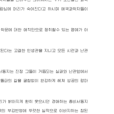
적량심에 머리가 숙여진다고 하시며 애국과학자들이
 학문에 대한 애착만으로 쟁취할수 있는 명예가 아
 된다는 고결한 인생관을 지니고 모든 시련과 난관
서동지
는 진정 그들이 거듭되는 실패와 난관앞에서
단돌파의 길을 굴함없이 완강하게 헤쳐 성공의 령마
누리가 밝아지게 환히 웃으시던
경애하는
총비서동지
조국의 부강번영에 뚜렷한 실적으로 이바지하는 참된