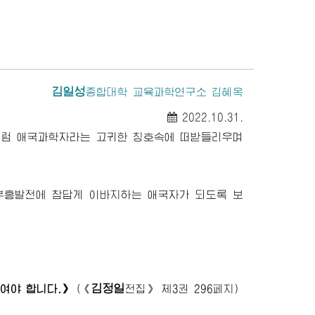
김일성
종합대학
교육과학연구소 김혜옥
2022.10.31.
처럼 애국과학자라는 고귀한 칭호속에 떠받들리우며
부흥발전에 참답게 이바지하는 애국자가 되도록 보
김정일
여야 합니다.》
(
《
전집》
제3권 296페지)