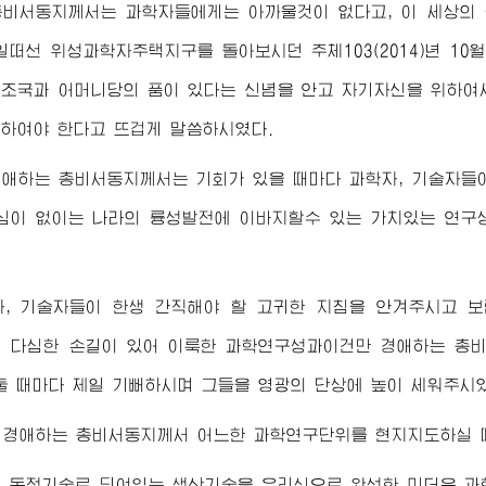
총비서동지
께서는 과학자들에게는 아까울것이 없다고, 이 세상의
일떠선 위성과학자주택지구를 돌아보시던 주체103(2014)년 1
조국과 어머니당의 품이 있다는 신념을 안고 자기자신을 위하여
하여야 한다고 뜨겁게 말씀하시였다.
경애하는
총비서동지
께서는 기회가 있을 때마다 과학자, 기술자들
심이 없이는 나라의 륭성발전에 이바지할수 있는 가치있는 연구
자, 기술자들이 한생 간직해야 할 고귀한 지침을 안겨주시고 
 다심한 손길이 있어 이룩한 과학연구성과이건만
경애하는
총
둘 때마다 제일 기뻐하시며 그들을 영광의 단상에 높이 세워주시
월
경애하는
총비서동지
께서 어느한 과학연구단위를 현지지도하실 
의 독점기술로 되여있는 생산기술을 우리식으로 완성한 미더운 과