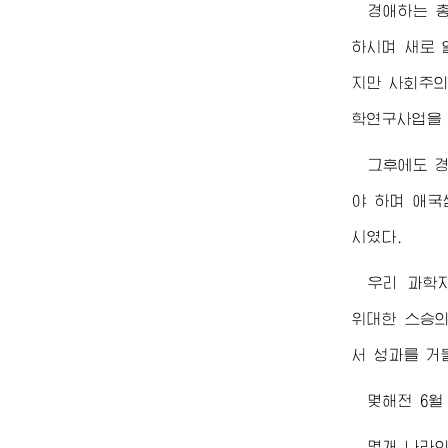
경애하는
하시며 새로 
지만 사회주의
학연구사업을 
그후에도
야 하며 애국
시였다.
우리 과학
위대한
스승의
서 성과를 거
몇해전 6
몇개 나라