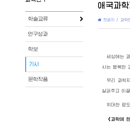
애국과학
학술교류
첫페지
/
과학
연구성과
학보
세상에는 
기사
사는 행복한 
문학작품
우리 과학
살펴주고 이
위대한
령
《과학에 한