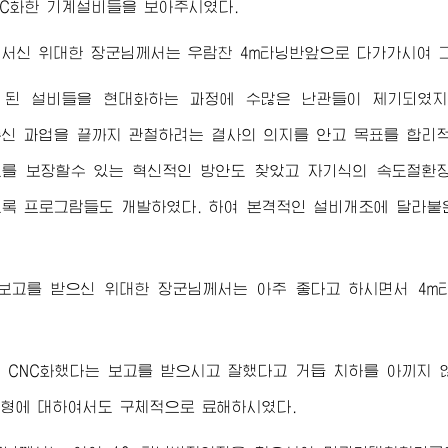
NC화한 기계설비들을 보아주시였다.
어서신
위대한
장군님께서
는 우람찬 4m타닝반앞으로 다가가시여 
 된 설비들을 현대화하는 과정에 수많은 난관들이 제기되였
신 과업을 끝까지 관철하려는 결사의 의지를 안고 목표를 합리적
를 보장할수 있는 혁신적인 방안도 찾았고 자기식의 속도절환
록 프로그람들도 개발하였다. 하여 본격적인 설비개조에 달라붙
 보고를 받으신
위대한
장군님께서
는 아주 좋다고 하시면서 4
 CNC화했다는 보고를 받으시고 잘했다고 거듭 치하를 아끼지
형에 대하여서도 구체적으로 료해하시였다.