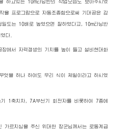
을 하고있는 10m타닝반의 작업모습도 보아주시였
대조작을 프로그람으로 자동조종함으로써 기대공은 감
정밀도는 10배로 높였으면 잘하였다고, 10m타닝반
였다.
 공장에서 자력갱생의 기치를 높이 들고 설비현대화
 무엇을 하나 하여도 우리 식이 제일이라고 하시였
속기 1축치차, 7A부선기 회전자를 비롯하여 7종에
인 가르치심을 주신
위대한
장군님께서
는 로동계급