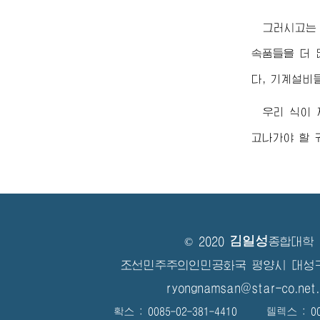
그러시고는
속품들을 더 
다, 기계설비
우리 식이
고나가야 할 
김일성
© 2020
종합대학
조선민주주의인민공화국 평양시 대성
ryongnamsan@star-co.net.
확스 : 0085-02-381-4410 텔렉스 : 008