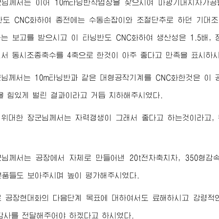
군님께서
는 이어 10m타닝반작업장을 찾으시여 마광기대치차가공
닝반도 CNC화하여 종전에는 수동손잡이와 조절단추로 하던 기
는 보고를 받으시고 이 타닝반도 CNC화하여 생산성은 1.5배, 
면서 동시조종축수를 4축으로 한것이 아주 좋다고 만족을 표시하시
군님께서
는 10m타닝반과 같은 대형공작기계를 CNC화한것은 이
을 힘있게 벌린 결과이라고 거듭 치하해주시였다.
서
위대한
장군님께서
는 자력갱생이 그래서 좋다고 하는것이라고,
군님께서
는 공장에서 자체로 만들어낸 20t전차축치차, 350형감
분품들도 보아주시며 높이 평가해주시였다.
로 공장현대화의 다음단계 목표에 대하여서도 료해하시고 강령적
감사를 전달해주어야 하겠다고 하시였다.