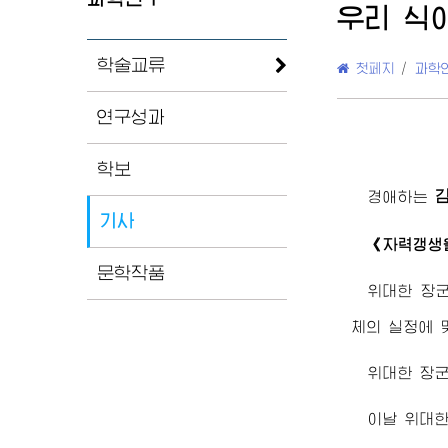
우리 식
학술교류
첫페지
/
과학
연구성과
학보
경애하는
기사
《자력갱생을
문학작품
위대한
장
체의 실정에 
위대한
장
이날
위대