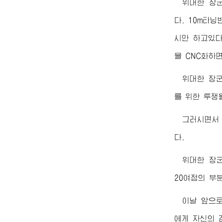
위대한
장
다. 10m타
시만 하고있다
을 CNC화하
위대한
장
를 위한 투쟁
그러시면
다.
위대한
장
20여점의 부
이날 앞으
에게 자신의 