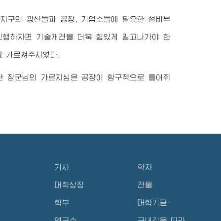
지구의 광산들과 공장, 기업소들에 필요한 설비부
 진행하자면 기술개건을 더욱 힘있게 밀고나가야 한
고 가르쳐주시였다.
한
장군님
의 가르치심은 공장이 항구적으로 틀어쥐
기사
학자
대학상징
건물
학부
대학기금
연구소
구내길을 따라