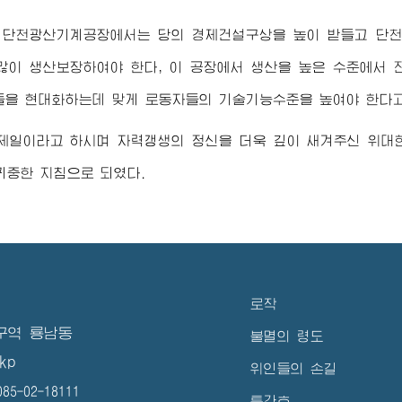
 단천광산기계공장에서는 당의 경제건설구상을 높이 받들고 단천
많이 생산보장하여야 한다, 이 공장에서 생산을 높은 수준에서
들을 현대화하는데 맞게 로동자들의 기술기능수준을 높여야 한다
 제일이라고 하시며 자력갱생의 정신을 더욱 깊이 새겨주신
위대
귀중한 지침으로 되였다.
로작
구역 룡남동
불멸의 령도
kp
위인들의 손길
5-02-18111
특간호