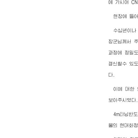
에 가시여 C
현장에 들
수십년이나
장군님께서
주
과정에 정밀도
갱신할수 있도
다.
이에 대한
보아주시였다.
4m타닝반도
물의 현대화정