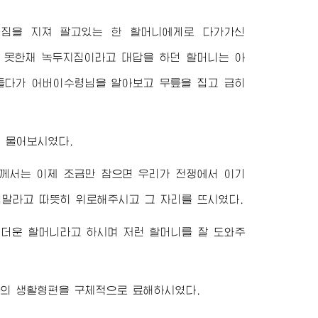
지짐을 지져 팔고있는 한 할머니에게로 다가가신
 못한채 녹두지짐이라고 대답을 하던 할머니는 아
 들다가
어버이수령님
을 알아보고 무릎을 집고 급히
 물어보시였다.
께서는 이제 조금만 참으면 우리가 전쟁에서 이기
심말라고 따뜻히 위로해주시고 그 자리를 뜨시였다.
미더운 할머니라고 하시며 저런 할머니를 잘 도와주
의 생활형편을 구체적으로 료해하시였다.