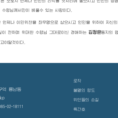
은 오로지 언제나 인민의 리익을 첫자리에 놓으시고 인민의 생
한
수령님
께서만이 베풀수 있는 사랑이다.
은 언제나 이민위천을 좌우명으로 삼으시고 인민을 위하여 자신
김정은
 길이 전하며
위대한
수령님
그대로이신
경애하는
동지
의 
고야말것이다.
로작
구역 룡남동
불멸의 령도
kp
위인들의 손길
5-02-18111
특간호