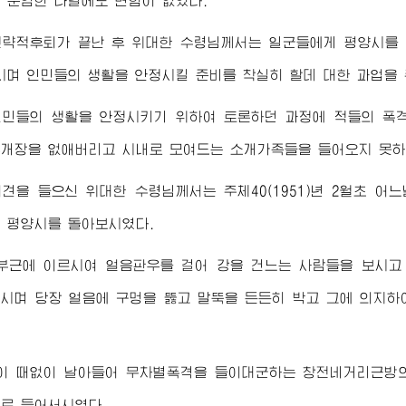
 준엄한 나날에도 변함이 없었다.
전략적후퇴가 끝난 후
위대한
수령님
께서는 일군들에게 평양시를 
시며 인민들의 생활을 안정시킬 준비를 착실히 할데 대한 과업을 
인민들의 생활을 안정시키기 위하여 토론하던 과정에 적들의 폭
개장을 없애버리고 시내로 모여드는 소개가족들을 들어오지 못하
의견을 들으신
위대한
수령님
께서는 주체40(1951)년 2월초 
 평양시를 돌아보시였다.
부근에 이르시여 얼음판우를 걸어 강을 건느는 사람들을 보시고
시며 당장 얼음에 구멍을 뚫고 말뚝을 든든히 박고 그에 의지
이 때없이 날아들어 무차별폭격을 들이대군하는 창전네거리근방의
로 들어서시였다.