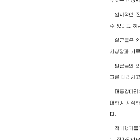
부짖는 전쟁의
일시적인 
수 있다고 하
일군들은 
사창장과 가루
일군들의 
그를 데리시고
대동강다리
대하여 지적하
다.
적비행기들
는 장마당안으