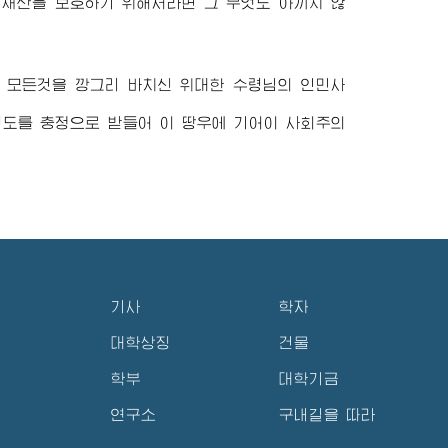
명재산을 보호하기 위해서라면 그 무엇도 아끼지 않
의 모든것을 깡그리 바치신
위대한
수령님
의 인민사
령도를 충정으로 받들어 이 땅우에 기어이 사회주의
기사
학자
대학상징
건물
학부
대학기금
연구소
구내길을 따라