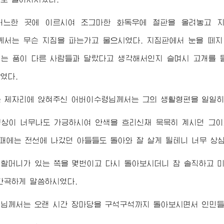
어느한 곳에 이르시여 조그마한 화독우에 철판을 올려놓고 
께서는 무슨 지짐을 파는가고 물으시였다. 지짐판에서 눈을 떼지
는 품이 다른 사람들과 달랐다고 생각해서인지 슬며시 고개를
였다.
를 제자리에 앉혀주신
어버이수령님
께서는 그의 생활형편을 일일히
정상이 너무나도 가긍하시여 안색을 흐리신채 묵묵히 계시던 그이
그때에는 전선에 나갔던 아들들도 돌아와 잘 살게 될테니 너무 상
할머니가 있는 쪽을 몇번이고 다시 돌아보시더니 참 솔직하고 
간곡하게 말씀하시였다.
령님
께서는 오랜 시간 장마당을 구석구석까지 돌아보시면서 인민들