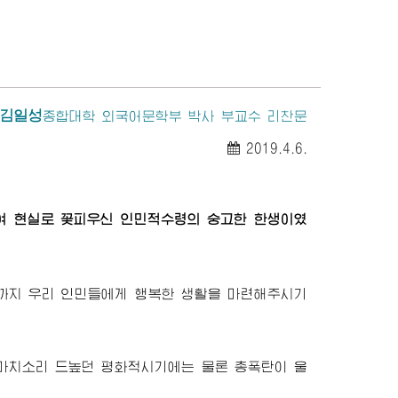
김일성
종합대학
외국어문학부 박사 부교수 리찬문
2019.4.6.
여 현실로 꽃피우신 인민적수령의 숭고한 한생이였
까지 우리 인민들에게 행복한 생활을 마련해주시기
 마치소리 드높던 평화적시기에는 물론 총폭탄이 울