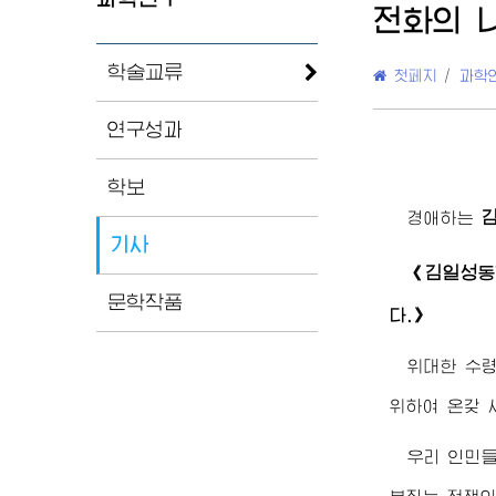
전화의 
학술교류
첫페지
/
과학
연구성과
학보
경애하는
기사
김일성
《
동
문학작품
다.》
위대한
수
위하여 온갖 
우리 인민