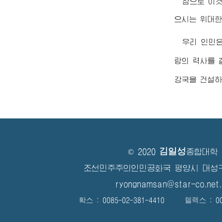
참으로 이것
으시는
위대
우리 인민
랑의 력사를
강국을 건설하
김일성
© 2020
종합대학
조선민주주의인민공화국 평양시 대성
ryongnamsan@star-co.net.
확스 : 0085-02-381-4410 텔렉스 : 008