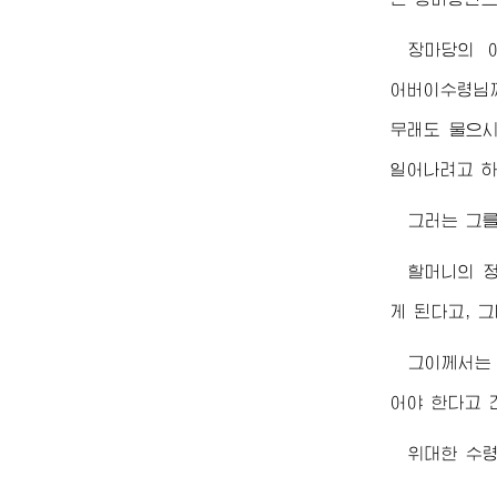
장마당의 
어버이수령님
무래도 물으시
일어나려고 하
그러는 그
할머니의 
게 된다고, 
그이께서는 
어야 한다고 
위대한
수