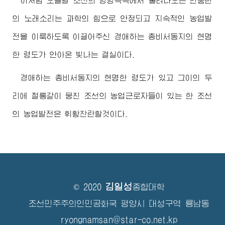
이처럼 오늘날 조선의 방방곡곡에서 울려나오는 만풍년
의 노래소리는 과학의 힘으로 안정되고 지속적인 농업발
전을 이룩하도록 이끌어주신
경애하는
총비서동지
의 현명
한 령도가 안아온 빛나는 결실이다.
경애하는
총비서동지
의 현명한 령도가 있고 그이의 두
리에 철통같이 뭉친 조선의 농업근로자들이 있는 한 조선
의 농업발전은 휘황찬란할것이다.
김일성
© 2020
종합대학
조선민주주의인민공화국 평양시 대성구역 룡남동
ryongnamsan@star-co.net.kp