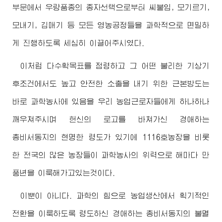
부문에서 우량품종의 종자선택으로부터 씨붙임, 모기르기,
모내기, 김매기 등 모든 영농공정들을 과학적으로 면밀하
게 진행하도록 세심히 이끌어주시였다.
이처럼 다수확목표를 점령하고 그 어떤 불리한 기상기
후조건에서도 높고 안전한 소출을 내기 위한 근본방도는
바로 과학농사에 있음을 우리 농업근로자들에게 하나하나
깨우쳐주시며 헌신의 로고를 바쳐가신
경애하는
총비서동지
의 현명한 령도가 있기에 1116호농장을 비롯
한 전국의 많은 농장들이 과학농사의 위력으로 해마다 만
풍년을 이룩해가고있는것이다.
이뿐이 아니다. 과학의 힘으로 농업생산에서 획기적인
전환을 이룩하도록 령도하신
경애하는
총비서동지
의 불멸