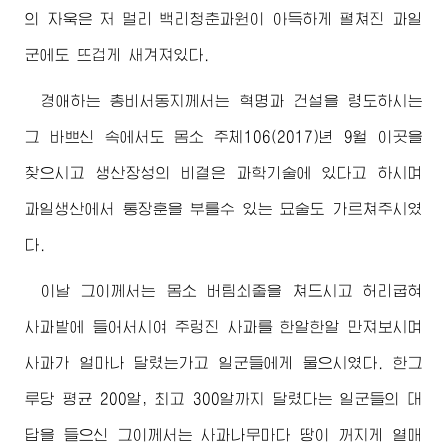
의 자욱은 저 멀리 백리청춘과원이 아득하게 펼쳐진 과일
군에도 뜨겁게 새겨져있다.
경애하는
총비서동지께서
는 혁명과 건설을 령도하시는
그 바쁘신 속에서도 몸소 주체106(2017)년 9월 이곳을
찾으시고 생산장성의 비결은 과학기술에 있다고 하시며
과일생산에서 통장훈을 부를수 있는 묘술도 가르쳐주시였
다.
이날 그이께서는 몸소 버팀쇠줄을 쳐드시고 허리굽혀
사과밭에 들어서시여 주렁진 사과를 한알한알 만져보시며
사과가 얼마나 달렸는가고 일군들에게 물으시였다. 한그
루당 평균 200알,
최고
300알까지 달렸다는 일군들의 대
답을 들으신 그이께서는 사과나무마다 땅이 꺼지게 열매