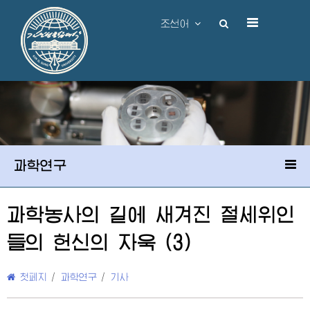
조선어
과학연구
과학농사의 길에 새겨진
절세위인
들의 헌신의 자욱 (3)
첫페지
/
과학연구
/
기사