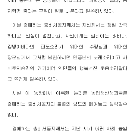
시며 풍년이 든 농장벌에 서있노라니 과학농사 좋다, 종
자혁명 좋다는 구절이 절로 나온다고 말씀하시였다.
이날
경애하는
총비서동지께서
는 자신께서는 정말 만족
하다고, 신심이 넘친다고, 자신에게는 설레이는 벼바다,
강냉이바다의 파도소리가
위대한
수령님
과
위대한
장군님께서
그처럼 념원하시던 만풍년의 노래소리이고 사
회주의승리의 개가이며 인민들의 행복넘친 웃음소리같다
고 뜨겁게 말씀하시였다.
사실 이 농장에서 이룩한 놀라운 농업생산성과들은
경애하는
총비서동지
의 불멸의 령도와 떼여놓고 생각할수
없다.
경애하는
총비서동지께서
는 지난 시기 여러 차례 농업