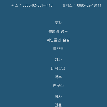
확스 : 0085-02-381-4410 텔렉스 : 0085-02-18111
로작
불멸의 령도
위인들의 손길
특간호
기사
대학상징
학부
연구소
학자
건물