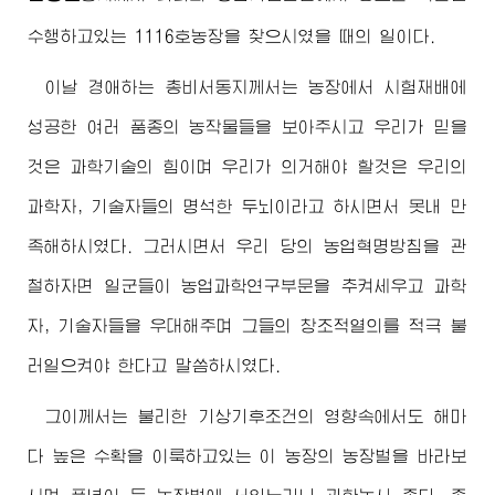
수행하고있는 1116호농장을 찾으시였을 때의 일이다.
이날
경애하는
총비서동지께서
는 농장에서 시험재배에
성공한 여러 품종의 농작물들을 보아주시고 우리가 믿을
것은 과학기술의 힘이며 우리가 의거해야 할것은 우리의
과학자, 기술자들의 명석한 두뇌이라고 하시면서 못내 만
족해하시였다. 그러시면서 우리 당의 농업혁명방침을 관
철하자면 일군들이 농업과학연구부문을 추켜세우고 과학
자, 기술자들을 우대해주며 그들의 창조적열의를 적극 불
러일으켜야 한다고 말씀하시였다.
그이께서는 불리한 기상기후조건의 영향속에서도 해마
다 높은 수확을 이룩하고있는 이 농장의 농장벌을 바라보