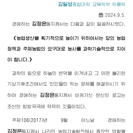
김일성
종합대학
교육학부 허룡학
2024.9.5.
김정은
경애하는
동지께서
는 다음과 같이 말씀하시였다.
《농업생산을 획기적으로 높이기 위하여서는 당의 농업
정책과 주체농법의 요구대로 농사를 과학기술적으로 지어
야 합니다.》
과학의 힘으로 하늘의 변덕을 이겨내고 그 어떤 불리한
기상기후조건에서도 인민들의 먹는 문제를 해결하시기 위
김정은
하여
경애하는
동지께서
바쳐가신 헌신의 로고는
조선의 방방곡곡에 력력히 깃들어있다.
주체106(2017)년 9월 어느날
경애하는
김정은
동지께서
나라의 농업기술발전에서 중요한 역할을