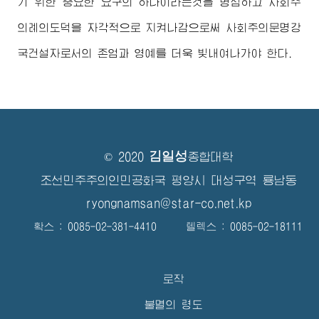
기 위한 중요한 요구의 하나이라는것을 명심하고 사회주
의례의도덕을 자각적으로 지켜나감으로써 사회주의문명강
국건설자로서의 존엄과 영예를 더욱 빛내여나가야 한다.
김일성
© 2020
종합대학
조선민주주의인민공화국 평양시 대성구역 룡남동
ryongnamsan@star-co.net.kp
확스 : 0085-02-381-4410 텔렉스 : 0085-02-18111
로작
불멸의 령도