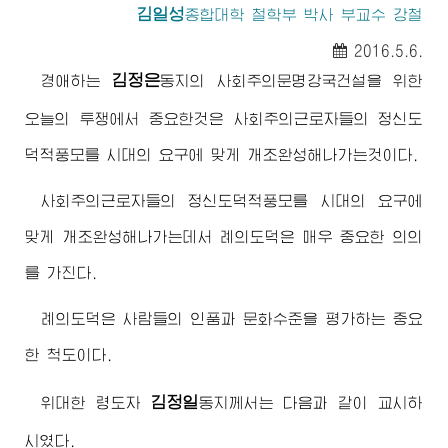
김일성
종합대학 철학부 박사 부교수 강철
2016.5.6.
김정은
경애하는
동지
의 사회주의문명강국건설을 위한
오늘의 투쟁에서 중요한것은 사회주의근로자들의 정신도
덕적풍모를 시대의 요구에 맞게 개조완성해나가는것이다.
사회주의근로자들의 정신도덕적풍모를 시대의 요구에
맞게 개조완성해나가는데서 례의도덕은 매우 중요한 의의
를 가진다.
례의도덕은 사람들의 인품과 문화수준을 평가하는 중요
한 척도이다.
김정일
위대한
령도자
동지
께서는 다음과 같이 교시하
시였다.