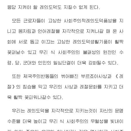
응당 지켜야 할 례의도덕도 지킬수 없게 된다.
모든 근로자들이 고상한 사회주의적례의도덕품성을 지
니고 몸차림과 언어례절을 자각적으로 지켜나갈 때 온 사
회에 서로 돕고 이끄는 고상한 례의도덕생활기풍이 활짝
꽃펴날수 있고 우리 식 사회주의의 불패성의 원천인 수
령, 당, 군대와 인민의 일심단결이 더욱 강화될수 있다.
또한 제국주의반동들의 썪어빠진 부르죠아사상과 《례
절》의 침습을 막고 우리의 사상과 례절문화를 지키고 더
욱 활짝 꽃피워나갈수 있다.
우리는 례의도덕을 자각적으로 지키는것이 자신의 문명
수준을 더욱 높이고 우리 식 사회주의의 우월성을 빛내이