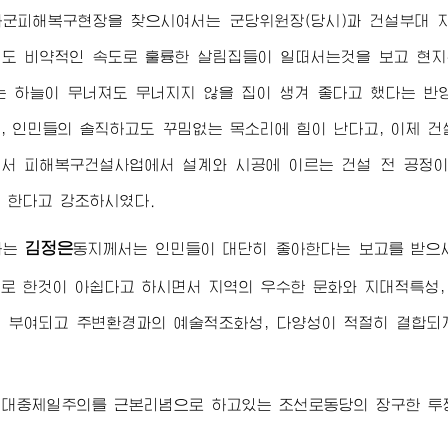
화군피해복구현장을 찾으시여서는 군당
위원장
(당시)과 건설부대
도 비약적인 속도로 훌륭한 살림집들이 일떠서는것을 보고 현지
는 하늘이 무너져도 무너지지 않을 집이 생겨 좋다고 했다는 
, 인민들의 솔직하고도 꾸밈없는 목소리에 힘이 난다고, 이제 
서 피해복구건설사업에서 설계와 시공에 이르는 건설 전 공정이
 한다고 강조하시였다.
김정은
하는
동지께서
는 인민들이 대단히 좋아한다는 보고를 받으
로 한것이 아쉽다고 하시면서 지역의 우수한 문화와 지대적특성,
 부여되고 주변환경과의 예술적조화성, 다양성이 적절히 결합되
민대중제일주의를 근본리념으로 하고있는 조선로동당의 장구한 투