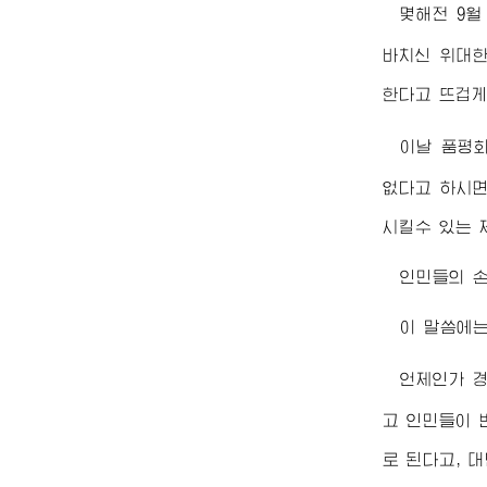
몇해전 9
바치신
위대
한다고 뜨겁게
이날 품평
없다고 하시면
시킬수 있는 
인민들의 손
이 말씀에는
언제인가
고 인민들이 
로 된다고, 