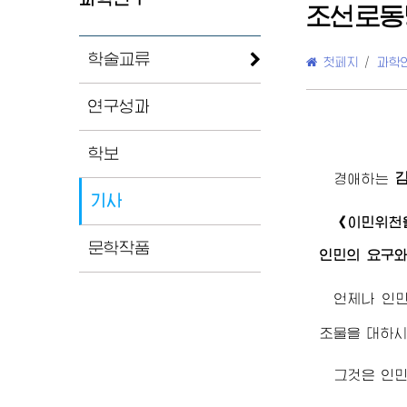
조선로동
학술교류
첫페지
/
과학
연구성과
학보
경애하는
기사
《이민위천
문학작품
인민의 요구와
언제나 인
조물을 대하시
그것은 인