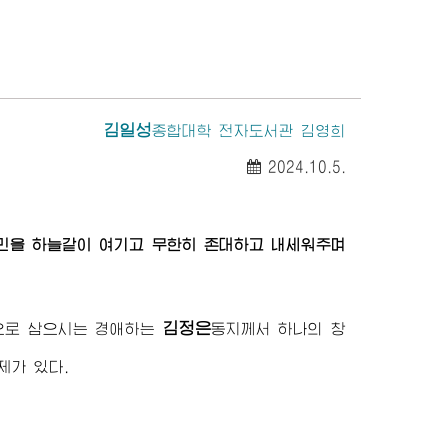
김일성
종합대학
전자도서관 김영희
2024.10.5.
인민을 하늘같이 여기고 무한히 존대하고 내세워주며
김정은
준으로 삼으시는
경애하는
동지께서
하나의 창
제가 있다.