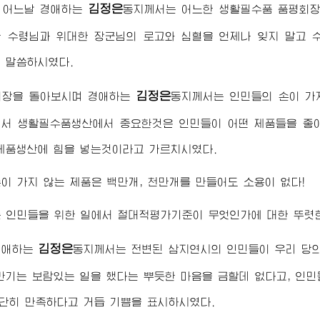
김정은
월 어느날
경애하는
동지께서
는 어느한 생활필수품 품평회
한
수령님
과
위대한
장군님
의 로고와 심혈을 언제나 잊지 말고
 말씀하시였다.
김정은
회장을 돌아보시며
경애하는
동지께서
는 인민들의 손이 가
서 생활필수품생산에서 중요한것은 인민들이 어떤 제품들을 좋
제품생산에 힘을 넣는것이라고 가르치시였다.
이 가지 않는 제품은 백만개, 천만개를 만들어도 소용이 없다!
 인민들을 위한 일에서 절대적평가기준이 무엇인가에 대한 뚜렷한
김정은
경애하는
동지께서
는 전변된 삼지연시의 인민들이 우리 당
반기는 보람있는 일을 했다는 뿌듯한 마음을 금할데 없다고, 인
대단히 만족하다고 거듭 기쁨을 표시하시였다.