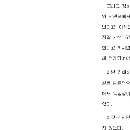
그리고 김
와 난관속에서
난다고, 이제
정말 기쁘다고
한다고 하시면
해 전개되여야
이날
경애
설을 일률적으
에서 독창성이
였다.
이것은 인
지 않는다.