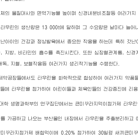
인체의 물질대사와 면역기능을 높이며 신경내분비조절등 여러가지
타우린의 생산량은 13 000t에 달하며 그 수요량은 날마다 늘어
난아이의 건강과 정상발육에서 중요한 작용을 하는데 특히 갓난아
, 지방, 비타민의 흡수를 촉진시킨다. 또한 심장혈관계통, 신경계통
해독, 지혈, 보혈작용등 여러가지 생리적기능을 수행한다.
 제약공장들에서도 타우린을 화학적으로 합성하여 여러가지 약품들
들에 타우린을 첨가하여 어린이들과 체육인들의 건강증진에 리용
대학
생명과학부의 연구집단에서는 큰미꾸라지먹이첨가제 타우린
지를 가공하고 나오는 부산물인 내장에서 타우린을 추출분리하고 
미꾸라지첨가제 배합먹이에 0.20% 첨가하여 30일령 새끼큰미꾸