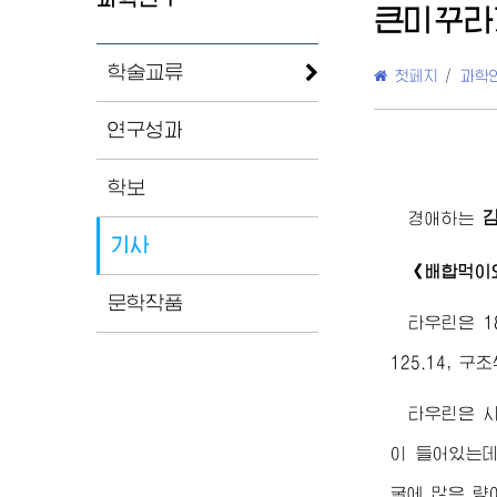
큰미꾸라
학술교류
첫페지
/
과학
연구성과
학보
경애하는
기사
《배합먹이
문학작품
타우린은 1
125.14, 구
타우린은 사
이 들어있는데 
굴에 많은 량