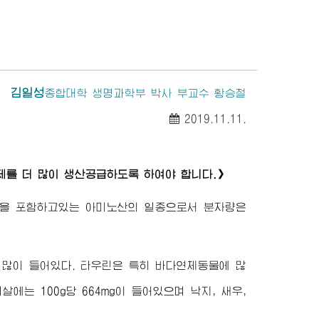
김일성
종합대학
생명과학부 박사 부교수 황승철
2019.11.11.
를 더 많이 생산공급하도록 하여야 합니다.》
류황을 포함하고있는 아미노산의 일종으로서 분자량은
에도 많이 들어있다. 타우린은 특히 바다연체동물에 많
개살에는 100g당 664mg이 들어있으며 낙지, 새우,