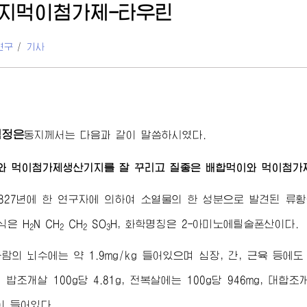
지먹이첨가제-타우린
연구
/
기사
김정은
동지
께서는 다음과 같이 말씀하시였다.
와 먹이첨가제생산기지를 잘 꾸리고 질좋은 배합먹이와 먹이첨가제
827년에 한 연구자에 의하여 소열물의 한 성분으로 발견된 
조식은 H
N CH
CH
SO
H, 화학명칭은 2-아미노에틸술폰산이다.
2
2
2
3
람의 뇌수에는 약 1.9mg/kg 들어있으며 심장, 간, 근육 등
밥조개살 100g당 4.81g, 전복살에는 100g당 946mg, 대합조
이 들어있다.