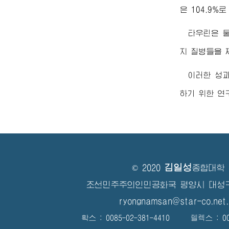
은 104.9%
타우린은 
지 질병들을 
이러한 성
하기 위한 연
김일성
© 2020
종합대학
조선민주주의인민공화국 평양시 대성
ryongnamsan@star-co.net.
확스 : 0085-02-381-4410 텔렉스 : 008