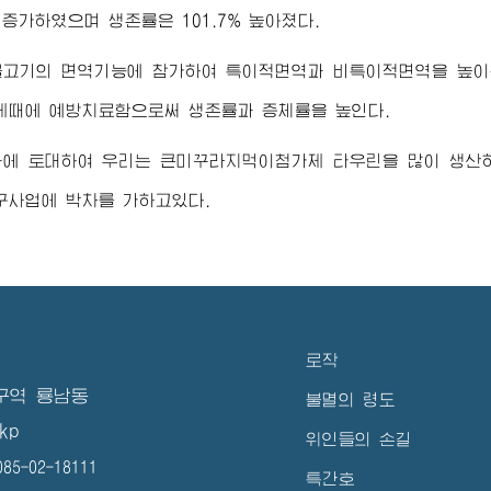
로 증가하였으며 생존률은 101.7% 높아졌다.
물고기의 면역기능에 참가하여 특이적면역과 비특이적면역을 높이
제때에 예방치료함으로써 생존률과 증체률을 높인다.
과에 토대하여 우리는 큰미꾸라지먹이첨가제 타우린을 많이 생산
구사업에 박차를 가하고있다.
로작
구역 룡남동
불멸의 령도
kp
위인들의 손길
5-02-18111
특간호