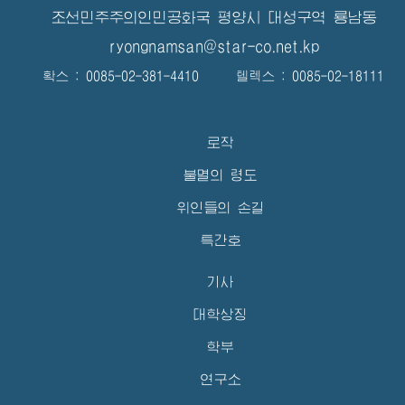
조선민주주의인민공화국 평양시 대성구역 룡남동
ryongnamsan@star-co.net.kp
확스 : 0085-02-381-4410 텔렉스 : 0085-02-18111
로작
불멸의 령도
위인들의 손길
특간호
기사
대학상징
학부
연구소