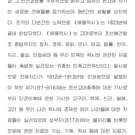
과 그 변천과정을 구체적으로 밝히고 삼촌의 원고에 자기
의 새로운 견해들을 첨가하는데 9년간의 세월을 바치였
다. 조카의 다년간의 노력으로 《해동역사》는 1823년에
끝내 완성되였다. 《해동역사》는 고대로부터 조선봉건왕
조 중엽까지의 정치, 경제, 문화, 군사, 외교, 법률, 언어,
지리, 풍습, 인정세태 등 우리 민족의 력사와 관련된 자료
들이 폭넓게 실려있는 귀중한 민족고전유산이다. 필사본
으로 전해지다가 1912년-1913년에 인쇄본으로 발행된
이 책의 세기(권1-권16)에는 조선고대종족에 대한 기사로
부터 단군이후에 관한 기사와 고구려, 백제, 신라, 발해,
고려 등 우리 나라 력사에 존재한 여러 나라들에 대한 자
료들이 실려있으며 성력지(권17권)에는 별자리를 비롯한
천문에 관한 자료와 기상, 기후, 력서 등에 대한 자료가,