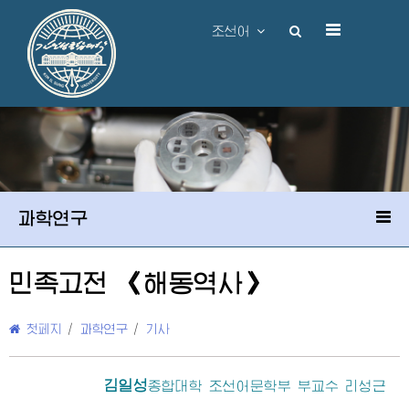
조선어
과학연구
민족고전 《해동역사》
첫페지
/
과학연구
/
기사
김일성
종합대학
조선어문학부 부교수 리성근