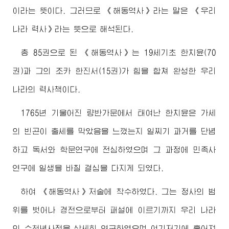
이라는 뜻이다. 그러므로 《해동역사》라는 말은 《우리
나라 력사》라는 뜻으로 해석된다.
총 85권으로 된 《해동역사》는 19세기초 한치윤(70
권)과 그의 조카 한진서(15권)가 힘을 합쳐 완성한 우리
나라의 력사책이다.
1765년 기울어진 량반가문에서 태여난 한치윤은 가세
의 빈곤이 출세를 막았음을 느꼈는지 일찌기 과거를 단념
하고 독서와 학문연구에 전심하였으며 그 과정에 민족사
연구에 일생을 바칠 결심을 다지게 되였다.
하여 《해동역사》저술에 착수하였다. 그는 정사의 범
위를 벗어나 경전으로부터 패설에 이르기까지 우리 나라
의 수천년사적을 상세히 연구하였으며 여기저기에 흩어져