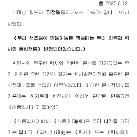
2025.8.12.
김정일
위대한
령도자
동지께서
는 다음과 같이 교시하
시였다.
《우리 선조들이 만들어놓은 책들에는 우리 민족의 력
사와 문화전통이 반영되여있습니다.》
반만년의 유구한 력사와 찬란한 문화를 가지고있는 우
리 인민은 오랜 기간에 걸치는 력사발전과정에 훌륭한 문
화적재부들을 수많이 이루어놓았다. 이러한 문화적재부들
가운데는 한치윤과 한진서에 의하여 편찬된 민족고전
《해동역사》도 들어있다.
《해동역사》에서 《해동》(海東)은 우리 나라를 가리
키는 말이고 《역사》(繹史)는 《력사》 또는 《력사책》