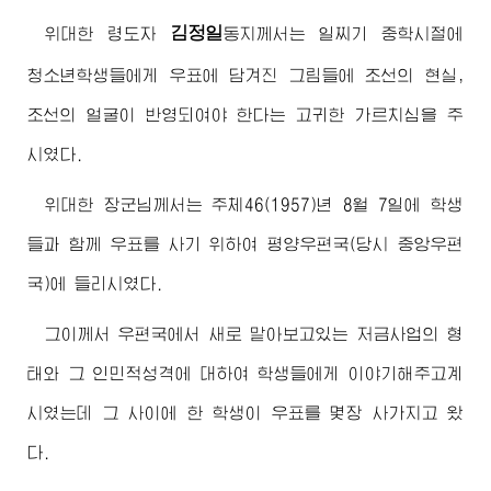
김정일
위대한
령도자
동지
께서는 일찌기 중학시절에
청소년학생들에게 우표에 담겨진 그림들에 조선의 현실,
조선의 얼굴이 반영되여야 한다는 고귀한 가르치심을 주
시였다.
위대한
장군님께서
는 주체46(1957)년 8월 7일에 학생
들과 함께 우표를 사기 위하여 평양우편국(당시 중앙우편
국)에 들리시였다.
그이께서 우편국에서 새로 맡아보고있는 저금사업의 형
태와 그 인민적성격에 대하여 학생들에게 이야기해주고계
시였는데 그 사이에 한 학생이 우표를 몇장 사가지고 왔
다.