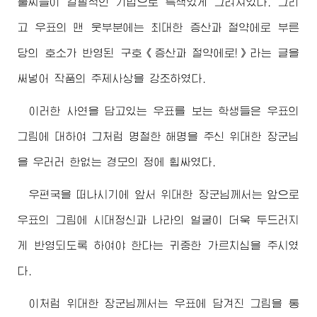
불찌들이 갈필적인 기법으로 특색있게 그려져있다. 그리
고 우표의 맨 웃부분에는 최대한 증산과 절약에로 부른
당의 호소가 반영된 구호《증산과 절약에로!》라는 글을
써넣어 작품의 주제사상을 강조하였다.
이러한 사연을 담고있는 우표를 보는 학생들은 우표의
그림에 대하여 그처럼 명철한 해명을 주신
위대한
장군님
을 우러러 한없는 경모의 정에 휩싸였다.
우편국을 떠나시기에 앞서
위대한
장군님께서
는 앞으로
우표의 그림에 시대정신과 나라의 얼굴이 더욱 두드러지
게 반영되도록 하여야 한다는 귀중한 가르치심을 주시였
다.
이처럼
위대한
장군님께서
는 우표에 담겨진 그림을 통