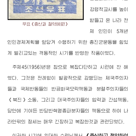
강령적교시를 높이
받들고 온 나라 전
우표《증산과 절약에로!》
체 인민이 5개년
인민경제계획을 앞당겨 수행하기 위한 총진군운동을 힘있
게 벌리고있는 격동적인 시기를 반영한 작품이였다.
주체45(1956)년은 참으로 복잡다단하고 시련에 찬 해
였다. 그것은 전례없이 발광적으로 감행되는 제국주의자
들과 국제반동들의 반공화국모략책동과 분렬주의자들의
《북진》소동, 그리고 대국주의자들의 압력과 간섭책동,
당안에 기여든 반당반혁명종파분자들의 책동으로 하여 나
라안팎의 정세는 매우 긴장하고 복잡한것과 관련되였다.
이러한 시기에
위대한
수령님께서
《증산하고 절약하여