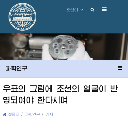
조선어
과학연구
우표의 그림에 조선의 얼굴이 반
영되여야 한다시며
첫페지
/
과학연구
/
기사