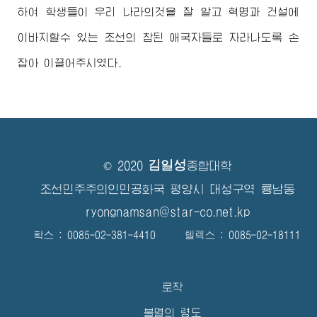
하여 학생들이 우리 나라의것을 잘 알고 혁명과 건설에
이바지할수 있는 조선의 참된 애국자들로 자라나도록 손
잡아 이끌어주시였다.
김일성
© 2020
종합대학
조선민주주의인민공화국 평양시 대성구역 룡남동
ryongnamsan@star-co.net.kp
확스 : 0085-02-381-4410 텔렉스 : 0085-02-18111
로작
불멸의 령도