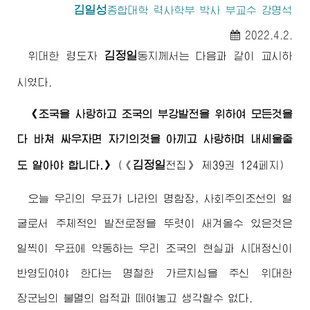
김일성
종합대학
력사학부 박사 부교수 강명석
2022.4.2.
김정일
위대한
령도자
동지
께서는 다음과 같이 교시하
시였다.
《조국을 사랑하고 조국의 부강발전을 위하여 모든것을
다 바쳐 싸우자면 자기의것을 아끼고 사랑하며 내세울줄
김정일
도 알아야 합니다.》
(
《
전집》
제39권 124페지)
오늘 우리의 우표가 나라의 명함장, 사회주의조선의 얼
굴로서 주체적인 발전로정을 뚜렷이 새겨올수 있은것은
일찍이 우표에 약동하는 우리 조국의 현실과 시대정신이
반영되여야 한다는 명철한 가르치심을 주신
위대한
장군님
의 불멸의 업적과 떼여놓고 생각할수 없다.