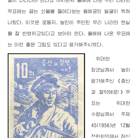
굴이 나타나야 한다고 하시면서 올해에 나온 우리 나라의
우표에는 끓는 쇠물을 들여다보는 용해공의 얼굴이 찍혀
나왔다, 이것은 로동자, 농민이 주인된 우리 나라의 현실
을 잘 반영하고있다고 보아야 한다, 올해에 나온 우표에
는 이런 좋은 그림도 있다고 평가해주시였다.
위대한
장군님께서
높이
평가해주신 《증산
과 절약에로!》우
표는
위대한
수령님께서
주체
45(1956)년 12월
전원회의에서 하신