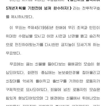
5개년계획을 기한전에 넘쳐 완수하자!》
라는 전투적구호
를 제시하시였다.
이 우표는 주체45(1956)년 한해에 우리 조국과 인민이
위대한
수령님
을 모시고 어떤 시련과 난관을 뚫고 승리적
으로 전진하여왔는가를 다시한번 긍지높이 되새기게 하는
우표였다.
우표에는 끓는 쇠물을 들여다보는 용해공의 모습이 형
상되여있다. 화면의 중심에는 눈보호안경을 접어올리고
쇠장대를 억세게 틀어쥐고 출선구를 가까이한 로동자가
구체적으로 묘사되여있다. 희열에 넘친 로동자의 모습은
힘있게 형상되여있으며 그 배경에는 쇠물에서 튀여나오는