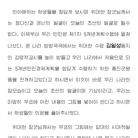
의아해하는 학생들을 정답게 보시며
위대한
장군님께서
는 정다산과 레닌의 얼굴이 오늘의 조선의 얼굴로 될수
없다, 이제부터 우리 인민은 제1차 5개년계획수행에 떨쳐
김일성
나섰다, 온 나라 방방곡곡에서는
위대한
수령
동지
의 강령적교시를 높이 받들고 우리 나라에서 처음으로 되
는 5개년인민경제계획을 앞당겨 수행하기 위한 총진군운
동을 전개하고있다고 하시면서 이것이 바로 우리 나라의
참모습이고 오늘의 조선의 얼굴이며 기상이라고, 우리는
마땅히 우표에 이런 내용의 그림을 넣어야 한다고 하시면
서 학생들의 의문을 풀어주시였다.
위대한
장군님께서
는 우표의 그림에는 당대의 시대적얼