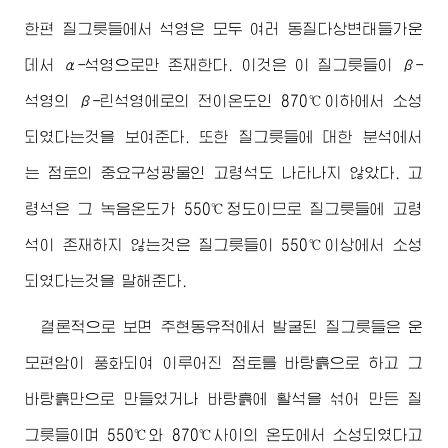
한편 질그릇들에서 석영은 모두 여러 동질다상변태들가운
데서 α-석영으로만 존재한다. 이것은 이 질그릇들이 β-
석영의 β-린석영에로의 전이온도인 870℃이하에서 소성
되였다는것을 보여준다. 또한 질그릇들에 대한 분석에서
는 점토의 중요구성광물인 고령석도 나타나지 않았다. 고
령석은 그 녹음온도가 550℃정도이므로 질그릇들에 고령
석이 존재하지 않는것은 질그릇들이 550℃이상에서 소성
되였다는것을 말해준다.
결론적으로 보면 주현동유적에서 발굴된 질그릇들은 운
모편암이 풍화되여 이루어진 점토를 바탕흙으로 하고 그
바탕흙만으로 만들었거나 바탕흙에 활석을 섞어 만든 질
그릇들이며 550℃와 870℃사이의 온도에서 소성되였다고