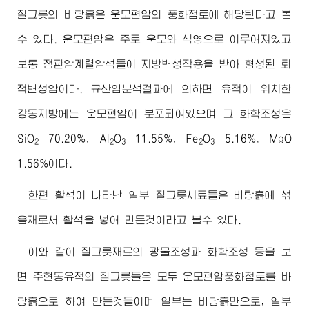
질그릇의 바탕흙은 운모편암의 풍화점토에 해당된다고 볼
수 있다. 운모편암은 주로 운모와 석영으로 이루어져있고
보통 점판암계렬암석들이 지방변성작용을 받아 형성된 퇴
적변성암이다. 규산염분석결과에 의하면 유적이 위치한
강동지방에는 운모편암이 분포되여있으며 그 화학조성은
SiO
70.20%, Al
O
11.55%, Fe
O
5.16%, MgO
2
2
3
2
3
1.56%이다.
한편 활석이 나타난 일부 질그릇시료들은 바탕흙에 섞
음재로서 활석을 넣어 만든것이라고 볼수 있다.
이와 같이 질그릇재료의 광물조성과 화학조성 등을 보
면 주현동유적의 질그릇들은 모두 운모편암풍화점토를 바
탕흙으로 하여 만든것들이며 일부는 바탕흙만으로, 일부