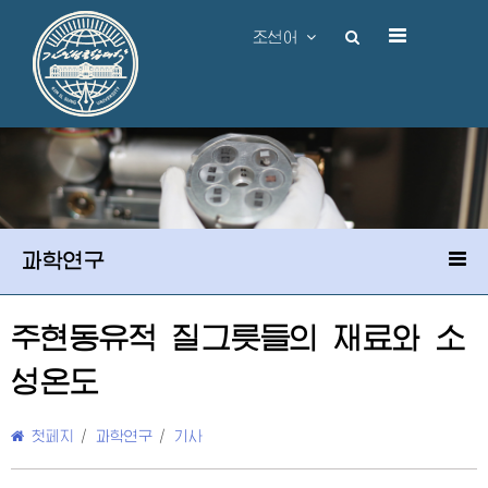
조선어
과학연구
주현동유적 질그릇들의 재료와 소
성온도
첫페지
/
과학연구
/
기사