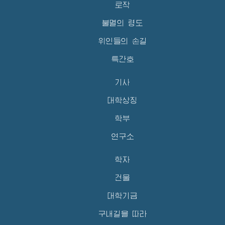
로작
불멸의 령도
위인들의 손길
특간호
기사
대학상징
학부
연구소
학자
건물
대학기금
구내길을 따라