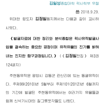
김일성
종합대학
력사학부 우철
2018.9.29.
김정일
위대한
령도자
동지
께서는 다음과 같이 교시하
시였다.
《발굴자료에 대한 정리와 분석종합은 력사유적발굴사
업을 결속하는 중요한 공정이며 유적유물의 진가를 밝혀
김정일
내는 진지한 탐구과정입니다.》
(
《
전집》
제3권
124페지)
주현동유적은 평양시 강동군 란산리에 있는 동굴유적이
다. 주체99(2010)년 5월부터 주체101(2012)년 6월까지
의 기간에 발굴된 주현동유적에서는 여러가지 유물들과
함께 신석기시대의 질그릇쪼각들도 나왔다.