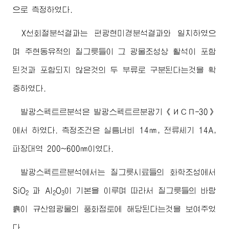
으로 측정하였다.
X선회절분석결과는 편광현미경분석결과와 일치하였으
며 주현동유적의 질그릇들이 그 광물조성상 활석이 포함
된것과 포함되지 않은것의 두 부류로 구분된다는것을 확
증하였다.
발광스펙트르분석은 발광스펙트르분광기《ИСП-30》
에서 하였다. 측정조건은 실틈너비 14㎚, 전류세기 14A,
파장대역 200~600㎚이였다.
발광스펙트르분석에서는 질그릇시료들의 화학조성에서
SiO
과 Al
O
이 기본을 이루며 따라서 질그릇들의 바탕
2
2
3
흙이 규산염광물의 풍화점토에 해당된다는것을 보여주었
다.