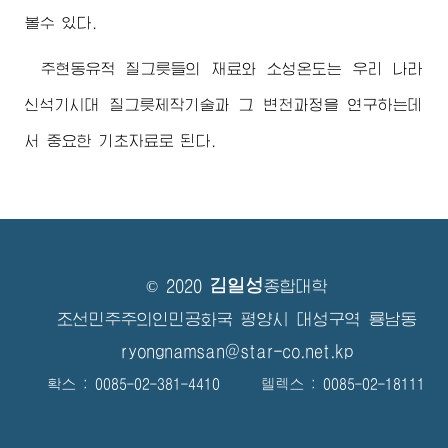
볼수 있다.
주현동유적 질그릇들의 재료와 소성온도는 우리 나라
신석기시대 질그릇제작기술과 그 변천과정을 연구하는데
서 중요한 기초자료로 된다.
김일성
© 2020
종합대학
조선민주주의인민공화국 평양시 대성구역 룡남동
ryongnamsan@star-co.net.kp
확스 : 0085-02-381-4410 텔렉스 : 0085-02-18111